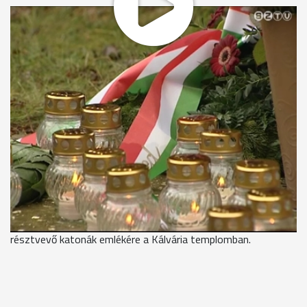
Azokra a bajtársakra emlékeztek a Martineum Akadémia
udvarán álló pápai keresztnél, akik közül több mint 100 ezren
estek el vagy kerültek fogságba 68 évvel ezelőtt.
1943. január 12-én indított áttörő támadást a Vörös
Hadsereg azon a 200 km hosszú frontvonalon a Don folyó
mentén, amelyet a 2. magyar hadsereg védett. Akkora
túlerővel támadtak a szovjetek, hogy a rosszul felszerelt,
utánpótlásától elvágott, éhező magyar katonáknak esélyük
sem lehetett a vonalaik megtartására. Hősies helytállásukra
emlékeztetett Puskás Tivadar ünnepi beszédében. A
kegyeleti megemlékezést követően Veres András
megyéspüspök celebrált szentmisét a doni harcokban
résztvevő katonák emlékére a Kálvária templomban.