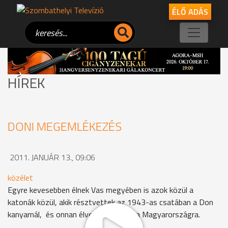
ÉLŐ ADÁS
HÍREK
DONI MEGEMLÉKEZÉS
2011. JANUÁR 13., 09:06
közélet
Egyre kevesebben élnek Vas megyében is azok közül a
katonák közül, akik résztvettek az 1943-as csatában a Don
kanyarnál, és onnan élve kerültek haza Magyarországra.