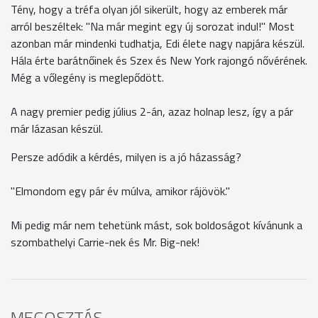
Tény, hogy a tréfa olyan jól sikerült, hogy az emberek már
arról beszéltek: "Na már megint egy új sorozat indul!" Most
azonban már mindenki tudhatja, Edi élete nagy napjára készül.
Hála érte barátnőinek és Szex és New York rajongó nővérének.
Még a vőlegény is meglepődött.
A nagy premier pedig július 2-án, azaz holnap lesz, így a pár
már lázasan készül.
Persze adódik a kérdés, milyen is a jó házasság?
"Elmondom egy pár év múlva, amikor rájövök."
Mi pedig már nem tehetünk mást, sok boldoságot kívánunk a
szombathelyi Carrie-nek és Mr. Big-nek!
MEGOSZTÁS