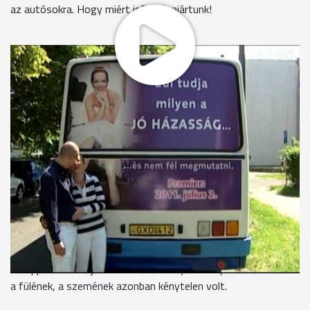
az autósokra. Hogy miért is? Utánajártunk!
A szlogen, a női alakkal felmatricázott busz képe már minden
sorozatfüggő előtt ismerős, de a szombathelyiek az elmúlt
hetekben új formában ismerkedhettek meg ezzel. Edi tudja
milyen a jó házasság, és nem fél megmutatni! Ismerős? De ki
az az Edi és hogyan került fel egy helyijáratos busz hátuljára,
mely össze-vissza cirkál a városban? És egyáltalán mit is
akar reklámozni?
Hát semmit, legalábbis ő maga nem akarta volna, csupán egy
leánybúcsús tréfának indult. Ismerjék meg most Önök is a
rejtélyes hölgy történetét, aki egyébként mit sem sejtett az
egészről.
Az épp az esküvőjére készülődő menyasszony nem akart hinni
a fülének, a szemének azonban kénytelen volt.