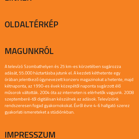
OLDALTÉRKÉP
MAGUNKRÓL
A televízó Szombathelyen és 25 km-es körzetében sugározza
adását, 55.000 háztartásba jutunk el. A kezdeti kéthetente egy
órában jelentkező úgynevezett konzerv magazinokat a hetente, majd
kétnaponta, az 1990-es évek közepétől naponta sugárzott élő
műsorok váltották. 2004 óta az interneten is elérhetők vagyunk. 2008
szeptemberé-től digitálisan készülnek az adások. Televíziónk
rendszeresen fogad gyakornokokat. Évről évre 4-6 hallgató szerez
gyakorlati ismereteket a stúdiónkban.
IMPRESSZUM