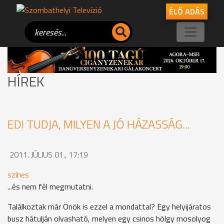
ÉLŐ ADÁS
HÍREK
EDI TUDJA, MILYEN A JÓ HÁZASSÁG...
2011. JÚLIUS 01., 17:19
színes
...és nem fél megmutatni.
Találkoztak már Önök is ezzel a mondattal? Egy helyijáratos
busz hátulján olvasható, melyen egy csinos hölgy mosolyog