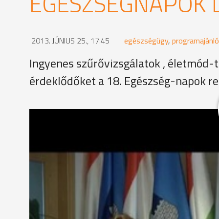
EGÉSZSÉGNAPOK 
2013. JÚNIUS 25., 17:45
egészségügy
,
programajánló
Ingyenes szűrővizsgálatok , életmód-t
érdeklődőket a 18. Egészség-napok re
A minden évben megtartott program célja az embe
egészségügyi szakmai bizottság elnöke a keddi saj
először együttműködve ,a kábítószerek tudatmódos
programoknak a Savaria Mozi és a Kámoni Arboré
MEGOSZTÁS