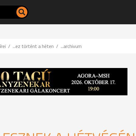
írei
...ez történt a héten
...archivum