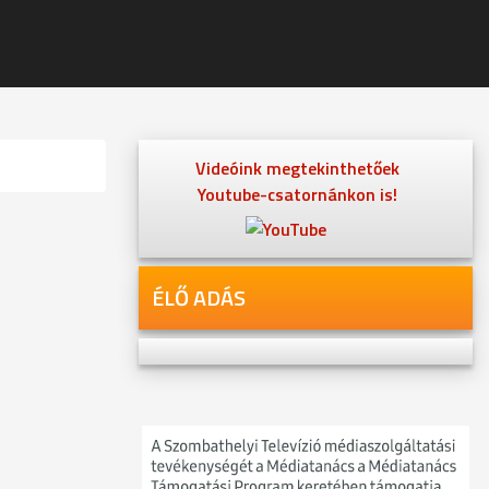
Videóink megtekinthetőek
Youtube-csatornánkon is!
ÉLŐ ADÁS