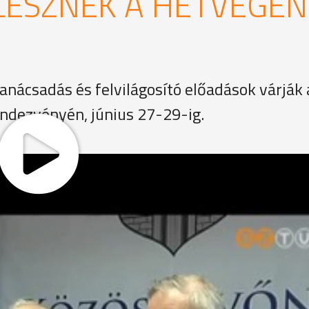
LESZNEK A HÉTVÉGÉN
anácsadás és felvilágosító előadások várják 
ndezvényén, június 27-29-ig.
rek szemléletformálása - hangsúlyozta Prugberger Emil, 
tótájékoztatón. A Vas Megyei Rendőr-főkapitánysággal idé
ító hatásáról is kaphatnak információkat az érdeklődők. A
tum ad otthont.