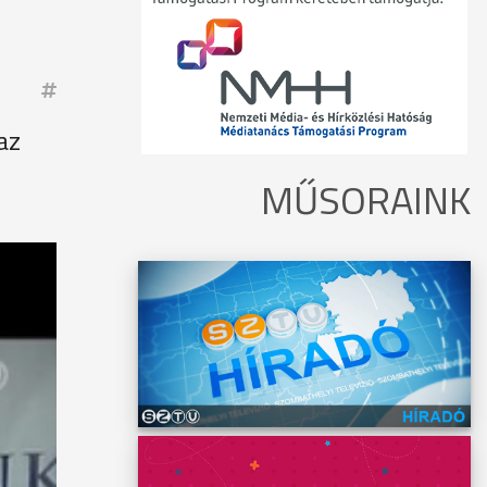
az
MŰSORAINK
az
n