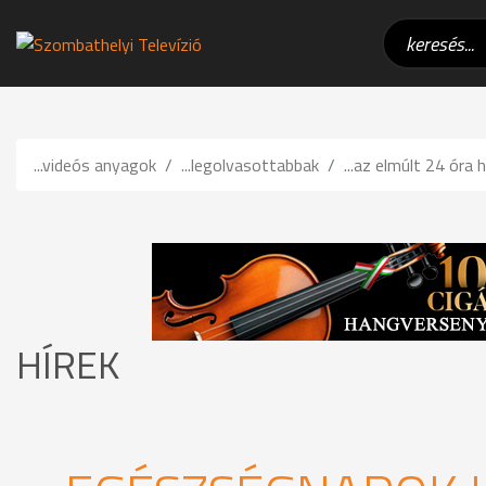
...videós anyagok
...legolvasottabbak
...az elmúlt 24 óra h
HÍREK