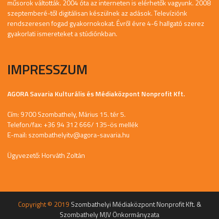
műsorok váltották. 2004 óta az interneten is elérhetők vagyunk. 2008
szeptemberé-től digitálisan készülnek az adások. Televíziónk
rendszeresen fogad gyakornokokat. Évről évre 4-6 hallgató szerez
gyakorlati ismereteket a stúdiónkban.
IMPRESSZUM
AGORA Savaria Kulturális és Médiaközpont Nonprofit Kft.
Cím: 9700 Szombathely, Márius 15. tér 5.
Telefon/fax: +36 94 312 666/ 135-ös mellék
E-mail:
szombathelyitv@agora-savaria.hu
Ügyvezető: Horváth Zoltán
Copyright © 2019
Szombathelyi Médiaközpont Nonprofit Kft. &
Szombathely MJV Önkormányzata