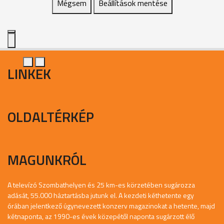
Mégsem
Beállítások mentése
LINKEK
OLDALTÉRKÉP
MAGUNKRÓL
A televízó Szombathelyen és 25 km-es körzetében sugározza
adását, 55.000 háztartásba jutunk el. A kezdeti kéthetente egy
órában jelentkező úgynevezett konzerv magazinokat a hetente, majd
kétnaponta, az 1990-es évek közepétől naponta sugárzott élő