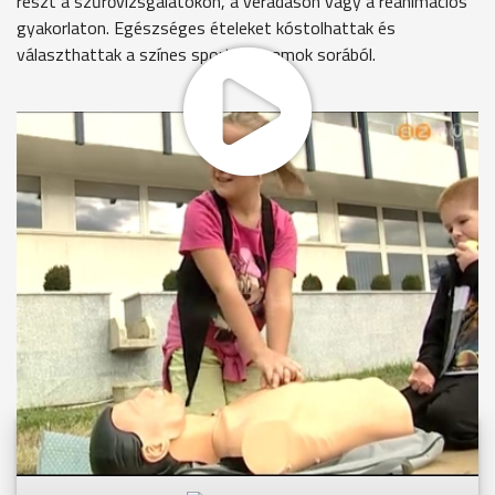
részt a szűrővizsgálatokon, a véradáson vagy a reanimációs
gyakorlaton. Egészséges ételeket kóstolhattak és
választhattak a színes sportprogramok sorából.
MEGOSZTÁS
Videóink megtekinthetőek
Youtube-csatornánkon is!