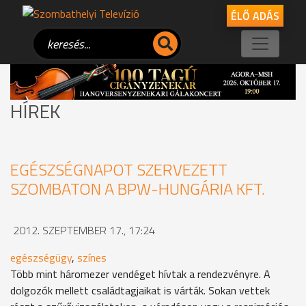
ÉLŐ ADÁS
HÍREK
EGÉSZSÉGNAPOT SZERVEZETT
SZOMBATON A BPW-HUNGÁRIA KFT.
2012. SZEPTEMBER 17., 17:24
egészségügy
,
színes
Több mint háromezer vendéget hívtak a rendezvényre. A
dolgozók mellett családtagjaikat is várták. Sokan vettek