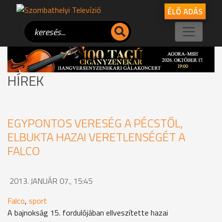
ÉLŐ ADÁS
HÍREK
EGYPONTOS VERESÉG A PÉCSTŐL,
ELBUKTA HAZAI VERETLENSÉGÉT A
FALCO
2013. JANUÁR 07., 15:45
Falco
,
sport
A bajnokság 15. fordulójában ellveszítette hazai