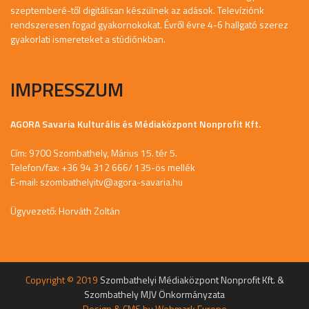
szeptemberé-től digitálisan készülnek az adások. Televíziónk
rendszeresen fogad gyakornokokat. Évről évre 4-6 hallgató szerez
gyakorlati ismereteket a stúdiónkban.
IMPRESSZUM
AGORA Savaria Kulturális és Médiaközpont Nonprofit Kft.
Cím: 9700 Szombathely, Márius 15. tér 5.
Telefon/fax: +36 94 312 666/ 135-ös mellék
E-mail:
szombathelyitv@agora-savaria.hu
Ügyvezető: Horváth Zoltán
Copyright © 2019
Szombathelyi Médiaközpont Nonprofit Kft. &
Szombathely MJV Önkormányzata
Design & CMS by
Webmark Europe