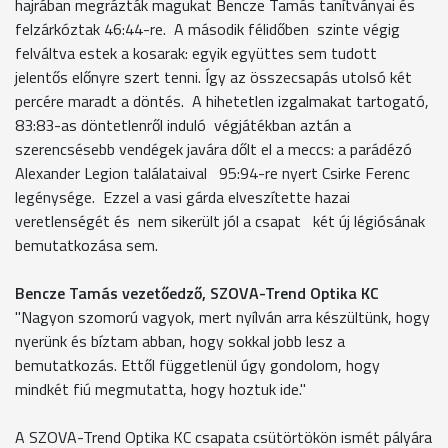
hajrában megrázták magukat Bencze Tamás tanítványai és
felzárkóztak 46:44-re. A második félidőben szinte végig
felváltva estek a kosarak: egyik együttes sem tudott
jelentős előnyre szert tenni. Így az összecsapás utolsó két
percére maradt a döntés. A hihetetlen izgalmakat tartogató,
83:83-as döntetlenről induló végjátékban aztán a
szerencsésebb vendégek javára dőlt el a meccs: a parádézó
Alexander Legion találataival 95:94-re nyert Csirke Ferenc
legénysége. Ezzel a vasi gárda elveszítette hazai
veretlenségét és nem sikerült jól a csapat két új légiósának
bemutatkozása sem.
Bencze Tamás vezetőedző, SZOVA-Trend Optika KC
"Nagyon szomorú vagyok, mert nyílván arra készültünk, hogy
nyerünk és bíztam abban, hogy sokkal jobb lesz a
bemutatkozás. Ettől függetlenül úgy gondolom, hogy
mindkét fiú megmutatta, hogy hoztuk ide."
A SZOVA-Trend Optika KC csapata csütörtökön ismét pályára