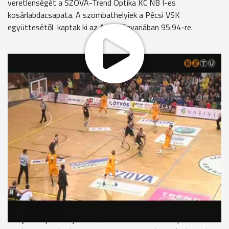
veretlenségét a SZOVA-Trend Optika KC NB I-es
kosárlabdacsapata. A szombathelyiek a Pécsi VSK
együttesétől kaptak ki az Aréna Savariában 95:94-re.
Az élvonalbeli férfi kosárlabda-bajnokság 15. fordulójában két
közvetlen rivális mérkőzött meg az Aréna Savariában: az
ötödik helyezett SZOVA-Trend Optika KC fogadta a hatodik
pozíciót elfoglaló Pécsi VSK csapatát. A szombathelyiek
kezdő ötösében helyet kapott a két új szerzemény, Janou
Rubin és Zeljko Zagorac is. Ennek ellenére a derbi első percei
nem róluk, hanem Tomiszlav Ivosevről szóltak, a vasiak
erőcsatára ugyanis szinte egymaga tartotta a lépést a
vendégekkel. A sok pontot hozó első negyed végén azonban
a sárga-feketék légiósa sem tudta megakadályozni, hogy a
dudaszó pillanatában 26:25-ös vendégvezetést mutasson az
eredményjelző-tábla. A második 10 perc elején aztán alaposan
beragadt a hazai együttes: a találkozó 18. percében már
kishíján tíz ponttal jártak előrébb a remekül dobó pécsiek. A