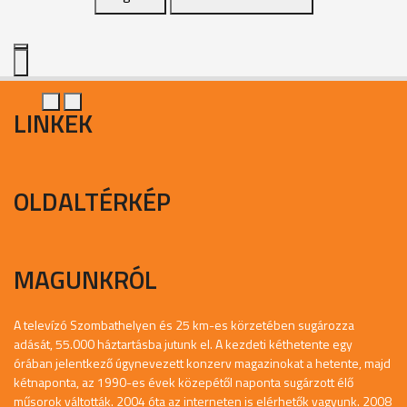
LINKEK
OLDALTÉRKÉP
MAGUNKRÓL
A televízó Szombathelyen és 25 km-es körzetében sugározza
adását, 55.000 háztartásba jutunk el. A kezdeti kéthetente egy
órában jelentkező úgynevezett konzerv magazinokat a hetente, majd
kétnaponta, az 1990-es évek közepétől naponta sugárzott élő
műsorok váltották. 2004 óta az interneten is elérhetők vagyunk. 2008