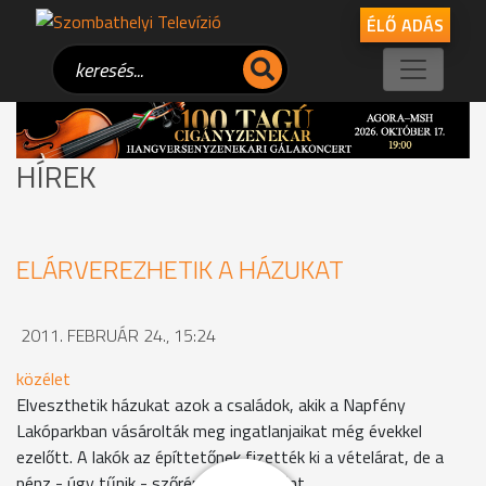
ÉLŐ ADÁS
HÍREK
ELÁRVEREZHETIK A HÁZUKAT
2011. FEBRUÁR 24., 15:24
közélet
Elveszthetik házukat azok a családok, akik a Napfény
Lakóparkban vásárolták meg ingatlanjaikat még évekkel
ezelőtt. A lakók az építtetőnek fizették ki a vételárat, de a
pénz - úgy tűnik - szőrén-szálán eltűnt.