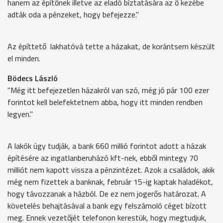
hanem az építőnek illetve az eladó bíztatására az ő kezébe
adták oda a pénzeket, hogy befejezze."
Az építtető lakhatóvá tette a házakat, de korántsem készült
el minden.
Bödecs László
"Még itt befejezetlen házakról van szó, még jó pár 100 ezer
forintot kell belefektetnem abba, hogy itt minden rendben
legyen."
A lakók úgy tudják, a bank 660 millió forintot adott a házak
építésére az ingatlanberuházó kft-nek, ebből mintegy 70
milliót nem kapott vissza a pénzintézet. Azok a családok, akik
még nem fizettek a banknak, február 15-ig kaptak haladékot,
hogy távozzanak a házból. De ez nem jogerős határozat. A
követelés behajtásával a bank egy felszámoló céget bízott
meg. Ennek vezetőjét telefonon kerestük, hogy megtudjuk,