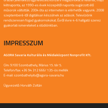
kétnaponta, az 1990-es évek közepétől naponta sugárzott élő
műsorok váltották. 2004 óta az interneten is elérhetők vagyunk. 2008
szeptemberé-től digitálisan készülnek az adások. Televíziónk
rendszeresen fogad gyakornokokat. Évről évre 4-6 hallgató szerez
gyakorlati ismereteket a stúdiónkban.
IMPRESSZUM
AGORA Savaria Kulturális és Médiaközpont Nonprofit Kft.
Cím: 9700 Szombathely, Márius 15. tér 5.
Telefon/fax: +36 94 312 666/ 135-ös mellék
E-mail:
szombathelyitv@agora-savaria.hu
Ügyvezető: Horváth Zoltán