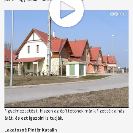
Ahhoz, hogy ne árverezzék el a házukat, mégegyszer ki
kellene fizetniük a vételárat, mégpedig a projekthitelező
banknak. Úgy tudjuk, több mint 10 család nem tud újra
milliókat fizetni. Az ügy már negyedik éve húzódik.
Ezeken a házakon még vakolat sincs, félkész állapotban
adták át őket. A lakók annak is örültek, hogy legalább tető van
a fejük fölött. Sok helyen ők maguk fejezték be a külső
burkolatok festését, és még a csatornák sincsenek lezárva. A
lakóparkban eredetileg 3 ütemben 38 ház épült volna, de az
első ütem után már eltűnt több 10 millió forint, ráadásul
jelzálog terhelte az összes ingatlant - mondják a lakók. Egy
éve itt laktak már, mikor az első banki felszólítás érkezett,
hogy fizessék ki tartozásukat. Nem értették a
figyelmeztetést, hiszen az építtetőnek már kifizették a ház
árát, és ezt igazolni is tudják.
Lakatosné Pintér Katalin