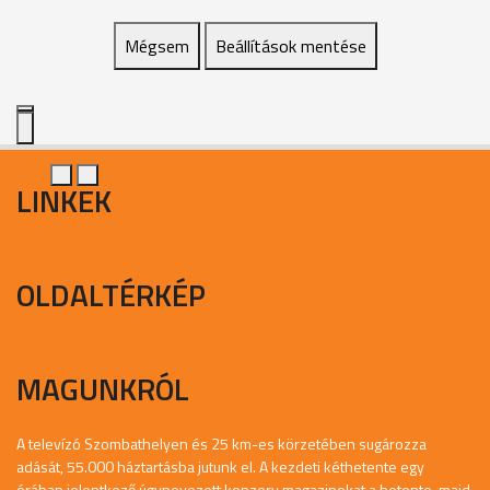
Mégsem
Beállítások mentése
LINKEK
OLDALTÉRKÉP
MAGUNKRÓL
A televízó Szombathelyen és 25 km-es körzetében sugározza
adását, 55.000 háztartásba jutunk el. A kezdeti kéthetente egy
órában jelentkező úgynevezett konzerv magazinokat a hetente, majd