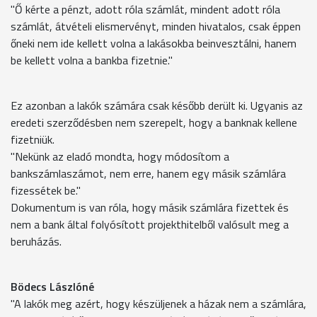
"Ő kérte a pénzt, adott róla számlát, mindent adott róla
számlát, átvételi elismervényt, minden hivatalos, csak éppen
őneki nem ide kellett volna a lakásokba beinvesztálni, hanem
be kellett volna a bankba fizetnie."
Ez azonban a lakók számára csak később derült ki. Ugyanis az
eredeti szerződésben nem szerepelt, hogy a banknak kellene
fizetniük.
"Nekünk az eladó mondta, hogy módosítom a
bankszámlaszámot, nem erre, hanem egy másik számlára
fizessétek be."
Dokumentum is van róla, hogy másik számlára fizettek és
nem a bank által folyósított projekthitelből valósult meg a
beruházás.
Bödecs Lászlóné
"A lakók meg azért, hogy készüljenek a házak nem a számlára,