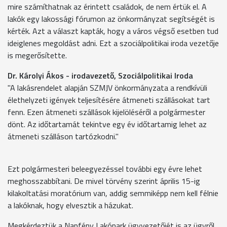
mire számíthatnak az érintett családok, de nem értük el. A
lakók egy lakossági fórumon az önkormányzat segítségét is
kérték. Azt a választ kapták, hogy a város végső esetben tud
ideiglenes megoldást adni. Ezt a szociálpolitikai iroda vezetője
is megerősítette.
Dr. Károlyi Ákos - irodavezető, Szociálpolitikai Iroda
"A lakásrendelet alapján SZMJV önkormányzata a rendkívüli
élethelyzeti igények teljesítésére átmeneti szállásokat tart
fenn. Ezen átmeneti szállások kijelöléséről a polgármester
dönt. Az időtartamát tekintve egy év időtartamig lehet az
átmeneti szálláson tartózkodni."
Ezt polgármesteri beleegyezéssel további egy évre lehet
meghosszabbítani. De mivel törvény szerint április 15-ig
kilakoltatási moratórium van, addig semmiképp nem kell félnie
a lakóknak, hogy elvesztik a házukat.
Megkérdeztük a Napfény Lakópark ügyvezetőjét is az ügyről,