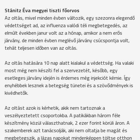
Stánitz Éva megyei tiszti főorvos
Az oltás, mivel minden évben változik, egy szezonra elegendő
védettséget ad, az influenza valódi téli megbetegedés, az
elmúlt években janur volt az a hónap, amikor a nem erős
járvány, de minden évben meglévő járvány csúcspontja volt,
tehát teljesen időben van az oltás.
Az oltás hatására 10 nap alatt kialakul a védettség. Ha valaki
most még nem készíti fel a szervezetét, később, egy
esetleges járvány idején is érdemes még injekciót kérnie. Így
enyhébbek lesznek a betegség tünetei és a szövődmények is
kivédhetők.
Az oltást azok is kérhetik, akik nem tartoznak a
veszélyeztetett csoportokba. A patikákban három féle
készítmény közül választhatnak, 2 ezer forint körüli áron. A
szakemberek azt tanácsolják, aki nem oltatja be magát és
megbetegszik, a lázas napokat mindenképpen töltse otthon