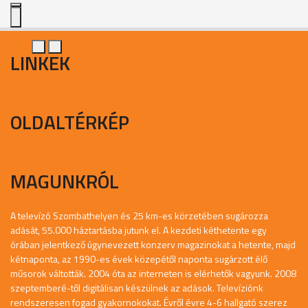
LINKEK
OLDALTÉRKÉP
MAGUNKRÓL
A televízó Szombathelyen és 25 km-es körzetében sugározza
adását, 55.000 háztartásba jutunk el. A kezdeti kéthetente egy
órában jelentkező úgynevezett konzerv magazinokat a hetente, majd
kétnaponta, az 1990-es évek közepétől naponta sugárzott élő
műsorok váltották. 2004 óta az interneten is elérhetők vagyunk. 2008
szeptemberé-től digitálisan készülnek az adások. Televíziónk
rendszeresen fogad gyakornokokat. Évről évre 4-6 hallgató szerez