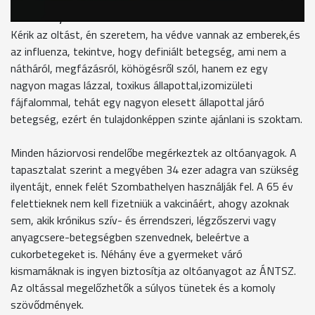
dr. Morvay Adrienne háziorvos
Kérik az oltást, én szeretem, ha védve vannak az emberek,és
az influenza, tekintve, hogy definiált betegség, ami nem a
nátháról, megfázásról, köhögésről szól, hanem ez egy
nagyon magas lázzal, toxikus állapottal,izomizületi
fájfalommal, tehát egy nagyon elesett állapottal járó
betegség, ezért én tulajdonképpen szinte ajánlani is szoktam.
Minden háziorvosi rendelőbe megérkeztek az oltóanyagok. A
tapasztalat szerint a megyében 34 ezer adagra van szükség
ilyentájt, ennek felét Szombathelyen használják fel. A 65 év
felettieknek nem kell fizetniük a vakcináért, ahogy azoknak
sem, akik krónikus szív- és érrendszeri, légzőszervi vagy
anyagcsere-betegségben szenvednek, beleértve a
cukorbetegeket is. Néhány éve a gyermeket váró
kismamáknak is ingyen biztosítja az oltóanyagot az ÁNTSZ.
Az oltással megelőzhetők a súlyos tünetek és a komoly
szövődmények.