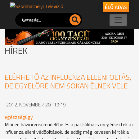
ÉLŐ ADÁS
HÍREK
ELÉRHETŐ AZ INFLUENZA ELLENI OLTÁS,
DE EGYELŐRE NEM SOKAN ÉLNEK VELE
2012. NOVEMBER 20., 19:19
egészségügy
Minden háziorvosi rendelőbe és a patikákba is megérkeztek az
influenza elleni védőoltások, de eddig még kevesen kérték a