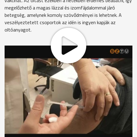
vakcinát. Az oltást ezekben a hetekben érdemes beadatni, így
megelőzhető a magas lázzal és izomfájdalommal járó
betegség, amelynek komoly szövődményei is lehetnek. A
veszélyeztetett csoportok az idén is ingyen kapják az
oltóanyagot.
Napról napra többen fordulnak háziorvosukhoz, hogy
influenza elleni oltást kérjenek.
Simonics Ferenc
Az ember, amikor már korosodik, jobban odafigyel magára.
Mert eddig, amíg fiatal voltam, nem nagyon törődtem
ilyennel, és úgy gondoltam, én úgysem kaphatom el az
influenzát, de most, hogy idősebb vagyok, jobban oda kell
figyelni.
A Losonc utcai rendelőben egy szezonban általában 300-an
kérik az ingyenes védoltást, főleg az idősebbek.