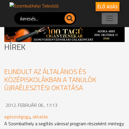
ÉLŐ ADÁS
HÍREK
ELINDULT AZ ÁLTALÁNOS ÉS
KÖZÉPISKOLÁKBAN A TANULÓK
ÚJRAÉLESZTÉSI OKTATÁSA
2012. FEBRUÁR 06., 17:13
egészségügy
,
oktatás
A Szombathely a segítés városa! program részeként mintegy