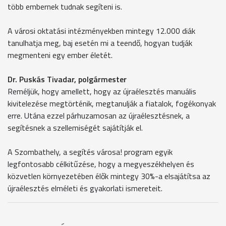
több embernek tudnak segíteni is.
A városi oktatási intézményekben mintegy 12.000 diák
tanulhatja meg, baj esetén mi a teendő, hogyan tudják
megmenteni egy ember életét.
Dr. Puskás Tivadar, polgármester
Reméljük, hogy amellett, hogy az újraélesztés manuális
kivitelezése megtörténik, megtanulják a fiatalok, fogékonyak
erre. Utána ezzel párhuzamosan az újraélesztésnek, a
segítésnek a szellemiségét sajátítják el.
A Szombathely, a segítés városa! program egyik
legfontosabb célkitűzése, hogy a megyeszékhelyen és
közvetlen környezetében élők mintegy 30%-a elsajátítsa az
újraélesztés elméleti és gyakorlati ismereteit.