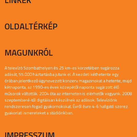
OLDALTÉRKÉP
MAGUNKRÓL
A televízó Szombathelyen és 25 km-es körzetében sugározza
adását, 55.000 háztartásba jutunk el. A kezdeti kéthetente egy
órában jelentkező úgynevezett konzerv magazinokat a hetente, majd
kétnaponta, az 1990-es évek közepétől naponta sugárzott élő
műsorok váltották. 2004 óta az interneten is elérhetők vagyunk. 2008
szeptemberé-től digitálisan készülnek az adások. Televíziónk
rendszeresen fogad gyakornokokat. Évről évre 4-6 hallgató szerez
gyakorlati ismereteket a stúdiónkban.
IMPRESSZUM