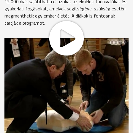
12.000 diák sajátíthatja el azokat az elméleti tudnivalókat és
gyakorlati fogásokat, amelyek segítségével szükség esetén
megmenthetik egy ember életét. A diákok is fontosnak
tartják a programot.
Ma indult el a szombathelyi iskolákban az újraélesztés
ismereteinek oktatása. Puskás Tivadar polgármester a
Gépipari Iskolában beszélt a Szombathely,a segítés városa
programról, az újraélesztés fontosságáról. Csak ebben az
intézményben mintegy 700 diák fogja elsajátítani az
ismereteket.
Tóth Gábor, tagintézményvezető - Szombathelyi Műszaki
Szakközépiskola és Kollégium Gépiari Szakképzőiskolája
Az iskola valamennyi tanulója résztfog venni, a szakképző
évfolyamok is. Korábban a tantervben nem volt beépítve, de
nyilván most be fog kerülni a tanteremben is.