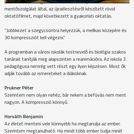
A diákok előbb megnézték a Szombathelyi Televízió és a
mentőszolgálat által, az újraélesztésről készített rövid
oktatófilmet, majd következett a gyakorlati oktatás.
"Jobbkezet a szegycsontra helyezzük, a mellkas közepére és
30 kompressziót kell végezni."
A programban a városi iskolák testnevelő és biológia szakos
tanárait tanítják meg alapszinten a reanimációra. Az iskola 3
pedagógusa nemrég vett részt egy ilyen képzésen. Most ők
adják tovább az ismereteket a diákoknak.
Prukner Péter
Szerintem nem olyan nehéz, bár nekem a befúvás nem ment
nagyon. A kompresszió könnyű.
Horváth Benjamin
Az életet menteni vele könnyebb ha megtanulja az ember.
Szerintem megtanulható. Ha minél több ember tudja minél