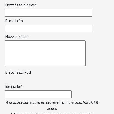
Hozzászóló neve*
E-mail cím
Hozzászólás*
Biztonsági kód
Ide írja be*
A hozzászólás tárgya és szövege nem tartalmazhat HTML
kódot.