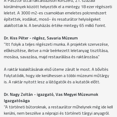
A Pásztor utcai raktárbázison korszerű, 21. századi
körülmények között helyezték el a mintegy 18 ezer régészeti
leletet. A 3000 m2-es csarnokban emeletes polcrendszert
építettek, irodákat, mosó- és resaturátor helyiségeket
alakítottak ki. A beruházás értéke mintegy 65 millió forint.
Dr. Kiss Péter - régész, Savaria Múzeum
"Itt folyik a teljes régészeti munka. A projektek szervezése,
előkészítése, illetve a már beérkezett leletanyag tisztítása,
mosása, savazása, majd restaurálása és raktározása."
A raktár kialakításának első üteme zárult le most. A bővítés
folytatódik, hogy ide kerülhessen a többi múzeumi műtárgy
is. A raktár nyitott lesz a látógatók és a kutatók előtt.
Dr. Nagy Zoltán - igazgató, Vas Megyei Múzeumok
Igazgatósága
"A történeti bútoroknak, a restaurátor műhelynek még ide kell
kerülni, nem beszélve a néprajzi és történeti tárgyi anyagról.