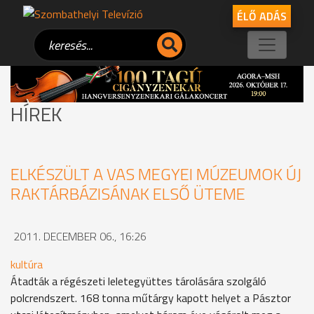
ÉLŐ ADÁS
HÍREK
ELKÉSZÜLT A VAS MEGYEI MÚZEUMOK ÚJ
RAKTÁRBÁZISÁNAK ELSŐ ÜTEME
2011. DECEMBER 06., 16:26
kultúra
Átadták a régészeti leletegyüttes tárolására szolgáló
polcrendszert. 168 tonna műtárgy kapott helyet a Pásztor