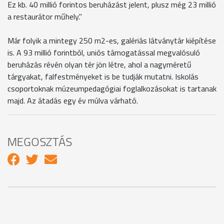
Ez kb. 40 millió forintos beruházást jelent, plusz még 23 millió
a restaurátor műhely."
Már folyik a mintegy 250 m2-es, galériás látványtár kiépítése
is. A 93 millió forintból, uniós támogatással megvalósuló
beruházás révén olyan tér jön létre, ahol a nagyméretű
tárgyakat, falfestményeket is be tudják mutatni. Iskolás
csoportoknak múzeumpedagógiai foglalkozásokat is tartanak
majd. Az átadás egy év múlva várható.
MEGOSZTÁS