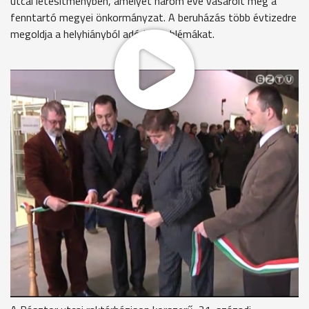
utcai létesítményben, amelyet három éve vásárolt meg a
fenntartó megyei önkormányzat. A beruházás több évtizedre
megoldja a helyhiányból adódó problémákat.
Egy több száz éves kályhacsempe gyűjtemény volt az utolsó
műtárgyegyüttes, amit még a Szöllősi kastélyban tároltak.
Tegnap ezt is autóra pakolták és elszállították a Savaria
Múzeum munkatársai. Éveken át ebben az épületben,
mostoha körülmények között raktározták a régészeti
leleteket. A helyiségek most teljesen üresek, az épület eladó.
Kovács Ferenc - elnök, Vas Megyei Közgyűlés
"Rajta van a megyei költségvetési listán mint eladandó
épületegyüttes. Úgy tudom, múlt héten már jelentkezett egy
érdeklődő, hogy megveszi-e vagy nem, nem tudjuk. Úgy
gondolom meg kell találni a méltó funkciót, ez egy értékes
műemlék, ami rekonstrukcióra szorul."