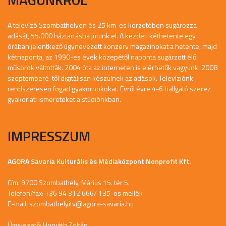
A televízó Szombathelyen és 25 km-es körzetében sugározza
adását, 55.000 háztartásba jutunk el. A kezdeti kéthetente egy
órában jelentkező úgynevezett konzerv magazinokat a hetente, majd
kétnaponta, az 1990-es évek közepétől naponta sugárzott élő
műsorok váltották. 2004 óta az interneten is elérhetők vagyunk. 2008
szeptemberé-től digitálisan készülnek az adások. Televíziónk
rendszeresen fogad gyakornokokat. Évről évre 4-6 hallgató szerez
gyakorlati ismereteket a stúdiónkban.
IMPRESSZUM
AGORA Savaria Kulturális és Médiaközpont Nonprofit Kft.
Cím: 9700 Szombathely, Márius 15. tér 5.
Telefon/fax: +36 94 312 666/ 135-ös mellék
E-mail:
szombathelyitv@agora-savaria.hu
Ügyvezető: Horváth Zoltán