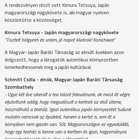
A rendezvényen részt vett Kimura Tetsuya, Japán
magyarországi nagykövete is, aki magyar nyelven
köszöntötte a közönséget.
Kimura Tetsuya - Japán magyarországi nagykövete
"Tisztelt hölgyeim és uraim, jó napot kívánok! Konichiwa!"
A Magyar–Japán Baráti Társaság az elmúlt években azon
dolgozott, hogy a látogatók autentikus környezetben
ismerkedhessenek meg a japán kultúrával.
Schmitt Csilla - elnök, Magyar-Japán Baráti Társaság
Szombathely
- Ugye két éve sikerült a tea házat felavatnunk, de most itt végre
eljutottunk odáig, hogy megvalósult a kertnek az első üteme,
használható a teaház. Igazi autentikus japán környezetet tudunk
mutatni nemcsak az épületet, hanem a kertet is, ami itt a
környéken nem igazán van. Sőt, Magyarországon ez egyedülálló,
hogy egy teaház is benne van a kertben és igazi, hagyományos
teaszertartással tudjuk várni a látogatókat.