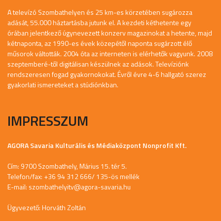
A televízó Szombathelyen és 25 km-es körzetében sugározza
adását, 55.000 háztartásba jutunk el. A kezdeti kéthetente egy
órában jelentkező úgynevezett konzerv magazinokat a hetente, majd
kétnaponta, az 1990-es évek közepétől naponta sugárzott élő
műsorok váltották. 2004 óta az interneten is elérhetők vagyunk. 2008
szeptemberé-től digitálisan készülnek az adások. Televíziónk
rendszeresen fogad gyakornokokat. Évről évre 4-6 hallgató szerez
gyakorlati ismereteket a stúdiónkban.
IMPRESSZUM
AGORA Savaria Kulturális és Médiaközpont Nonprofit Kft.
Cím: 9700 Szombathely, Márius 15. tér 5.
Telefon/fax: +36 94 312 666/ 135-ös mellék
E-mail:
szombathelyitv@agora-savaria.hu
Ügyvezető: Horváth Zoltán