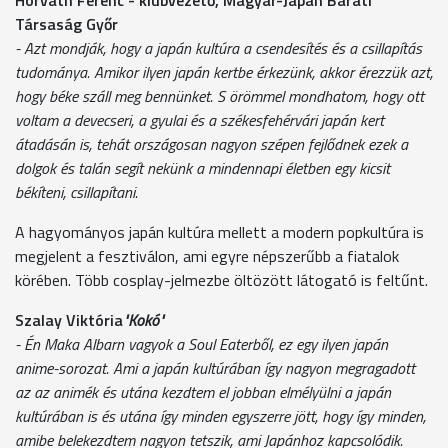
Társaság Győr
- Azt mondják, hogy a japán kultúra a csendesítés és a csillapítás
tudománya. Amikor ilyen japán kertbe érkezünk, akkor érezzük azt,
hogy béke száll meg bennünket. S örömmel mondhatom, hogy ott
voltam a devecseri, a gyulai és a székesfehérvári japán kert
átadásán is, tehát országosan nagyon szépen fejlődnek ezek a
dolgok és talán segít nekünk a mindennapi életben egy kicsit
békíteni, csillapítani.
A hagyományos japán kultúra mellett a modern popkultúra is
megjelent a fesztiválon, ami egyre népszerűbb a fiatalok
körében. Több cosplay-jelmezbe öltözött látogató is feltűnt.
Szalay Viktória
"Kokó"
- Én Maka Albarn vagyok a Soul Eaterből, ez egy ilyen japán
anime-sorozat. Ami a japán kultúrában így nagyon megragadott
az az animék és utána kezdtem el jobban elmélyülni a japán
kultúrában is és utána így minden egyszerre jött, hogy így minden,
amibe belekezdtem nagyon tetszik, ami Japánhoz kapcsolódik.