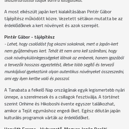
A most elkészült japán kert kialakításában Pintér Gábor
tájépítész működött közre. Vezetett sétákon mutatta be az
érdeklődőknek a kert növényeit és azok szerepét.
Pintér Gábor - tájépítész
- Lehet, hogy csalódást fog okozni sokaknak, mert a Japán-kert
nem gyűjteményes kert. Tehát itt nem arra kell számítani, hogy
csak növénykülönlegességeket látnak az emberek, hanem igazából
a tervezők hosszas egyeztetést, illetve több segítő és tervező
munkájával igyekeztünk olyan autentikus növényeket összeszedni,
ami egy ilyen kertbe való és passzol.
A Tanabata a felkelő Nap országának egyik legismertebb nyári
ünnepe, a szerelmesek és a csillagok fesztiválja. A történet
szerint Orihime és Hikoboshi évente egyszer találkozhat,
amikor a Tejút egymáshoz engedi őket. Egész délután japán
kulturális programok várták az érdeklődőket.
Horváth Ferenc - klubvezető, Magyar-Japán Baráti