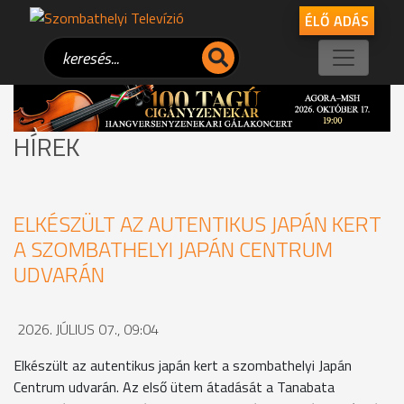
ÉLŐ ADÁS
HÍREK
ELKÉSZÜLT AZ AUTENTIKUS JAPÁN KERT
A SZOMBATHELYI JAPÁN CENTRUM
UDVARÁN
2026. JÚLIUS 07., 09:04
Elkészült az autentikus japán kert a szombathelyi Japán
Centrum udvarán. Az első ütem átadását a Tanabata