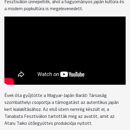
Fesztiválon ünnepelték, ahol a hagyományos japán kultúra és
a modern popkultúra is megelevenedett.
Évek óta gyűjtötte a Magyar-Japán Baráti Társaság
szombathelyi csoportja a támogatást az autentikus japán
kert kialakításához. Az első ütem nemrég készült el, a
Tanabata Fesztiválon tartották meg az avatót, amit az
Ataru Taiko ütőegyüttes produkciója nyitott.