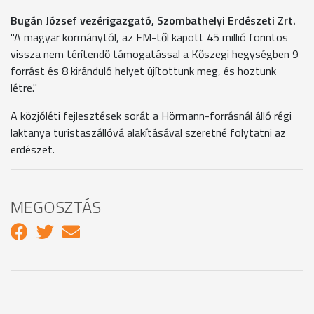
Bugán József vezérigazgató, Szombathelyi Erdészeti Zrt.
"A magyar kormánytól, az FM-től kapott 45 millió forintos
vissza nem térítendő támogatással a Kőszegi hegységben 9
forrást és 8 kiránduló helyet újítottunk meg, és hoztunk
létre."
A közjóléti fejlesztések sorát a Hörmann-forrásnál álló régi
laktanya turistaszállóvá alakításával szeretné folytatni az
erdészet.
MEGOSZTÁS