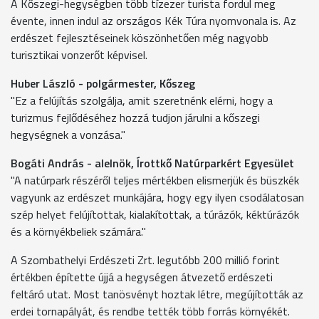
A Kőszegi-hegységben több tízezer turista fordul meg
évente, innen indul az országos Kék Túra nyomvonala is. Az
erdészet fejlesztéseinek köszönhetően még nagyobb
turisztikai vonzerőt képvisel.
Huber László - polgármester, Kőszeg
"Ez a felújítás szolgálja, amit szeretnénk elérni, hogy a
turizmus fejlődéséhez hozzá tudjon járulni a kőszegi
hegységnek a vonzása."
Bogáti András - alelnök, Írottkő Natúrparkért Egyesület
"A natúrpark részéről teljes mértékben elismerjük és büszkék
vagyunk az erdészet munkájára, hogy egy ilyen csodálatosan
szép helyet felújítottak, kialakítottak, a túrázók, kéktúrázók
és a környékbeliek számára."
A Szombathelyi Erdészeti Zrt. legutóbb 200 millió forint
értékben építette újjá a hegységen átvezető erdészeti
feltáró utat. Most tanösvényt hoztak létre, megújították az
erdei tornapályát, és rendbe tették több forrás környékét.