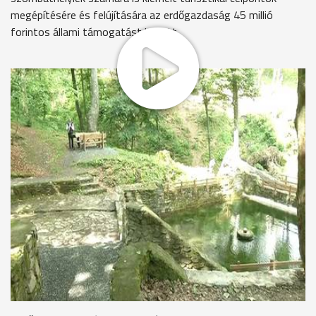
megépítésére és felújítására az erdőgazdaság 45 millió
forintos állami támogatást kapott.
Tárogató hangja hívta a turistákat a Kőszegi-hegység
leglátogatottabb kirándulóhelyére, a Hétforráshoz. A
Millennium évében, 1896-ban kiépített forrás környezetét
mostanra teljesen megújította a Szombathelyi Erdészeti Zrt.
A Kőszegi-hegységben végrehajtott legújabb fejlesztéseket
itt avatták fel pénteken.
Ágh Péter - országgyűlési képviselő
"Az országépítésből nem maradhat ki a turizmus világa sem.
Nem maradhat ki a természetjárás világa sem. Ha elfogadjuk
ezt a gondolatmenetet, akkor láthatjuk azt, hogy a ma
átadott fejlesztések révén a mi szűkebb hazánk, Vas megye
épült és gyarapodott."