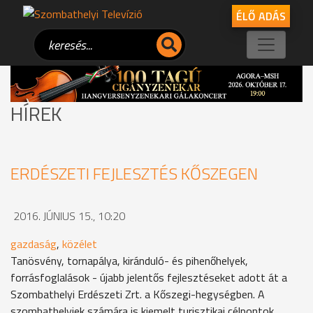
ÉLŐ ADÁS
HÍREK
ERDÉSZETI FEJLESZTÉS KŐSZEGEN
2016. JÚNIUS 15., 10:20
gazdaság
,
közélet
Tanösvény, tornapálya, kiránduló- és pihenőhelyek,
forrásfoglalások - újabb jelentős fejlesztéseket adott át a
Szombathelyi Erdészeti Zrt. a Kőszegi-hegységben. A
szombathelyiek számára is kiemelt turisztikai célpontok