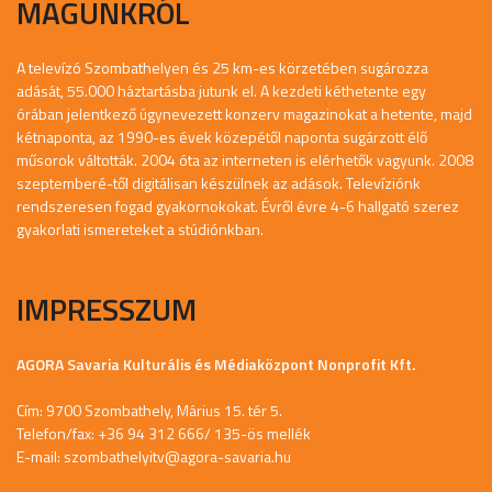
MAGUNKRÓL
A televízó Szombathelyen és 25 km-es körzetében sugározza
adását, 55.000 háztartásba jutunk el. A kezdeti kéthetente egy
órában jelentkező úgynevezett konzerv magazinokat a hetente, majd
kétnaponta, az 1990-es évek közepétől naponta sugárzott élő
műsorok váltották. 2004 óta az interneten is elérhetők vagyunk. 2008
szeptemberé-től digitálisan készülnek az adások. Televíziónk
rendszeresen fogad gyakornokokat. Évről évre 4-6 hallgató szerez
gyakorlati ismereteket a stúdiónkban.
IMPRESSZUM
AGORA Savaria Kulturális és Médiaközpont Nonprofit Kft.
Cím: 9700 Szombathely, Márius 15. tér 5.
Telefon/fax: +36 94 312 666/ 135-ös mellék
E-mail:
szombathelyitv@agora-savaria.hu