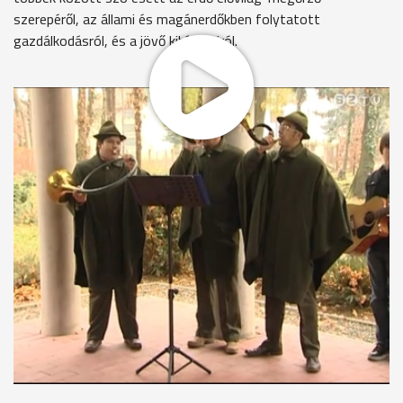
szerepéről, az állami és magánerdőkben folytatott
gazdálkodásról, és a jövő kihívásairól.
A klímaváltozás komoly feladatok elé állítja az
erdészettudomány területén dolgozókat. Az ENSZ idén az
erdők fontosságára, megőrzésére szeretné felhívni az
emberiség figyelmét a nemzetközi évvel.
A Föld felszínének 31 %-át erdő borítja, itt él a szárazföldi
fajok 80 %-a, és 1,6 milliárd ember függ ezektől a
területektől. Vas megye az ország egyik legerdősültebb
területe, minden 3. m2-et fák borítanak. Az erdő
nélkülözhetetlen funkciót tölt be az emberiség életében,
ezért létfontosságú a megőrzése. Erre akarták felhívni a
konferenciával a Vas megyeiek figyelmét is. A 100 ezer
hektárnyi vasi erdők fele állami tulajdon, a Szombathelyi
Erdészeti Zrt. kezelésében.