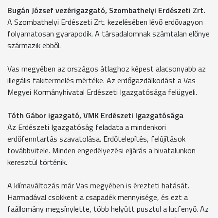
Bugán József vezérigazgató, Szombathelyi Erdészeti Zrt.
A Szombathelyi Erdészeti Zrt. kezelésében lévő erdővagyon
folyamatosan gyarapodik. A társadalomnak számtalan előnye
származik ebből.
Vas megyében az országos átlaghoz képest alacsonyabb az
illegális fakitermelés mértéke. Az erdőgazdálkodást a Vas
Megyei Kormányhivatal Erdészeti Igazgatósága felügyeli.
Tóth Gábor igazgató, VMK Erdészeti Igazgatósága
Az Erdészeti Igazgatóság feladata a mindenkori
erdőfenntartás szavatolása. Erdőtelepítés, felújítások
továbbvitele. Minden engedélyezési eljárás a hivatalunkon
keresztül történik.
A klímaváltozás már Vas megyében is érezteti hatását.
Harmadával csökkent a csapadék mennyisége, és ezt a
faállomány megsínylette, több helyütt pusztul a lucfenyő. Az