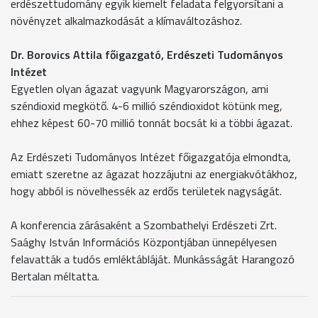
erdészettudomány egyik kiemelt feladata felgyorsítani a
növényzet alkalmazkodását a klímaváltozáshoz.
Dr. Borovics Attila főigazgató, Erdészeti Tudományos
Intézet
Egyetlen olyan ágazat vagyunk Magyarországon, ami
széndioxid megkötő. 4-6 millió széndioxidot kötünk meg,
ehhez képest 60-70 millió tonnát bocsát ki a többi ágazat.
Az Erdészeti Tudományos Intézet főigazgatója elmondta,
emiatt szeretne az ágazat hozzájutni az energiakvótákhoz,
hogy abból is növelhessék az erdős területek nagyságát.
A konferencia zárásaként a Szombathelyi Erdészeti Zrt.
Saághy István Információs Központjában ünnepélyesen
felavatták a tudós emléktábláját. Munkásságát Harangozó
Bertalan méltatta.