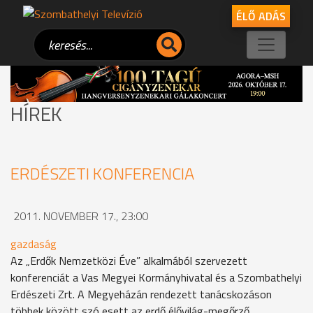
ÉLŐ ADÁS
HÍREK
ERDÉSZETI KONFERENCIA
2011. NOVEMBER 17., 23:00
gazdaság
Az „Erdők Nemzetközi Éve” alkalmából szervezett
konferenciát a Vas Megyei Kormányhivatal és a Szombathelyi
Erdészeti Zrt. A Megyeházán rendezett tanácskozáson
többek között szó esett az erdő élővilág-megőrző