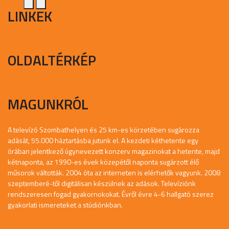
LINKEK
OLDALTÉRKÉP
MAGUNKRÓL
A televízó Szombathelyen és 25 km-es körzetében sugározza
adását, 55.000 háztartásba jutunk el. A kezdeti kéthetente egy
órában jelentkező úgynevezett konzerv magazinokat a hetente, majd
kétnaponta, az 1990-es évek közepétől naponta sugárzott élő
műsorok váltották. 2004 óta az interneten is elérhetők vagyunk. 2008
szeptemberé-től digitálisan készülnek az adások. Televíziónk
rendszeresen fogad gyakornokokat. Évről évre 4-6 hallgató szerez
gyakorlati ismereteket a stúdiónkban.