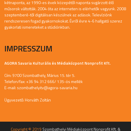
kétnaponta, az 1990-es évek közepétől naponta sugárzott élő
műsorok váltották. 2004 óta az interneten is elérhetők vagyunk. 2008
szeptemberé-től digitálisan készülnek az adások. Televíziónk
rendszeresen fogad gyakornokokat. Évről évre 4-6 hallgató szerez
gyakorlati ismereteket a stúdiónkban.
IMPRESSZUM
AGORA Savaria Kulturális és Médiaközpont Nonprofit Kft.
Cím: 9700 Szombathely, Márius 15. tér 5.
Telefon/fax: +36 94 312 666/ 135-ös mellék
E-mail:
szombathelyitv@agora-savaria.hu
Ügyvezető: Horváth Zoltán
Copyright © 2019
Szombathelyi Médiaközpont Nonprofit Kft. &