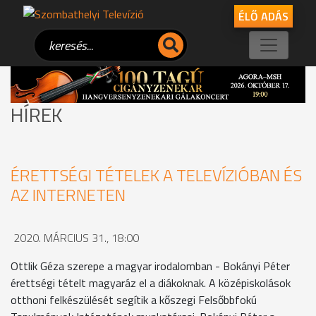
ÉLŐ ADÁS
HÍREK
ÉRETTSÉGI TÉTELEK A TELEVÍZIÓBAN ÉS
AZ INTERNETEN
2020. MÁRCIUS 31., 18:00
Ottlik Géza szerepe a magyar irodalomban - Bokányi Péter
érettségi tételt magyaráz el a diákoknak. A középiskolások
otthoni felkészülését segítik a kőszegi Felsőbbfokú