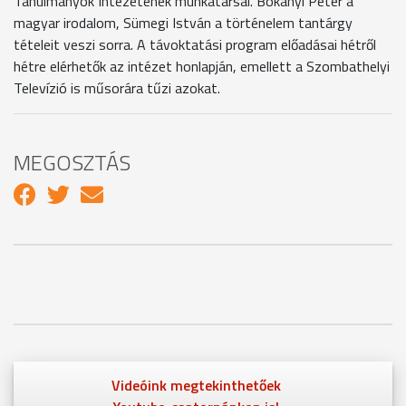
Tanulmányok Intézetének munkatársai. Bokányi Péter a
magyar irodalom, Sümegi István a történelem tantárgy
tételeit veszi sorra. A távoktatási program előadásai hétről
hétre elérhetők az intézet honlapján, emellett a Szombathelyi
Televízió is műsorára tűzi azokat.
MEGOSZTÁS
Videóink megtekinthetőek