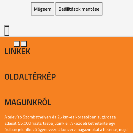
Mégsem
Beállítások mentése
LINKEK
OLDALTÉRKÉP
MAGUNKRÓL
A televízó Szombathelyen és 25 km-es körzetében sugározza
adását, 55.000 háztartásba jutunk el. A kezdeti kéthetente egy
órában jelentkező úgynevezett konzerv magazinokat a hetente, majd