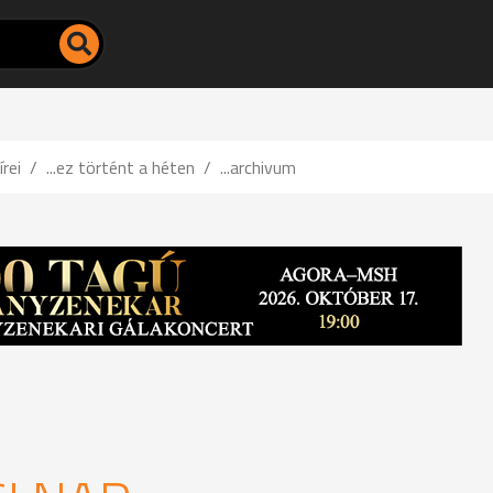
írei
...ez történt a héten
...archivum