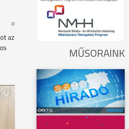
ot az
tos
MŰSORAINK
kar. Ő
t,