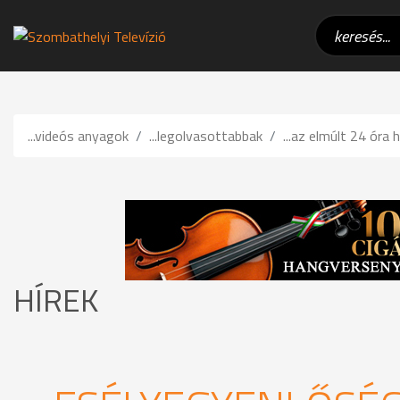
...videós anyagok
...legolvasottabbak
...az elmúlt 24 óra h
HÍREK