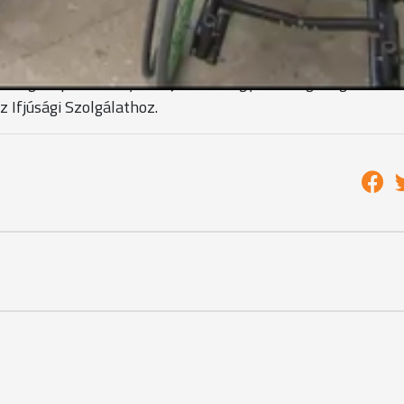
rzékenyítenünk kell azokra a társadalmi problémákra, amik
zeket észreveszik."
lőségi nap eseményeit rajz, fotó vagy film segítségével
az Ifjúsági Szolgálathoz.