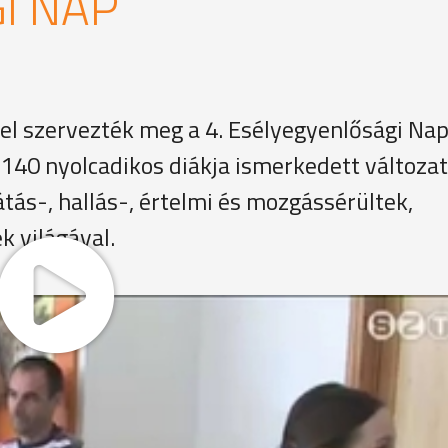
I NAP
el szervezték meg a 4. Esélyegyenlősági Nap
 140 nyolcadikos diákja ismerkedett változa
átás-, hallás-, értelmi és mozgássérültek,
 világával.
et közlekedni egy kerekesszékkel, mit tehet, aki segíteni a
erekesszékbe.
nnapokban, akkor az emberek segítettek. Ha elhagyta magá
. A másik, hogy mostanában sokkal erősebb az elfogadás, ez