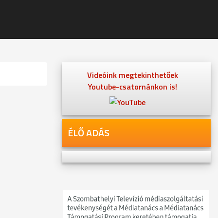
Videóink megtekinthetőek
Youtube-csatornánkon is!
ÉLŐ ADÁS