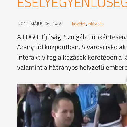
ESÉLYEGYENLŐSÉG
2011. MÁJUS 06., 14:22
közélet
,
oktatás
A LOGO-Ifjúsági Szolgálat önkénteseiv
Aranyhíd központban. A városi iskolák
interaktív foglalkozások keretében a l
valamint a hátrányos helyzetű emberek
Lelik Ferenc arról beszél a gyerekeknek, hogyan leh
maga 11 éve, egy autóbaleset miatt kényszerült k
Lelik Ferenc
"Ha az ember megpróbált bármit csinálni a minde
akkor kevésbé segítettek. Ez az egyik tapasztalat