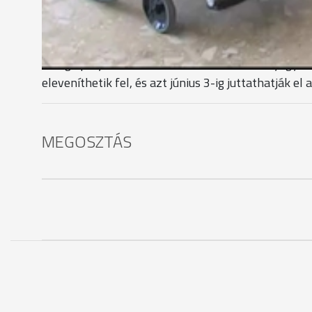
"Úgy gondoljuk, hogy a fiatalokat mindenképpen é
együtt élnek nap mint nao, csak nem biztos, hogy e
A Logo pályázatot is hirdet. A diákok az esélyegyen
eleveníthetik fel, és azt június 3-ig juttathatják el 
MEGOSZTÁS