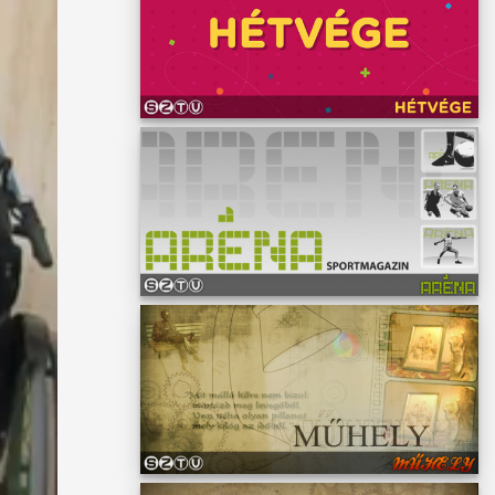
hetnek
de így
nivaló
 és