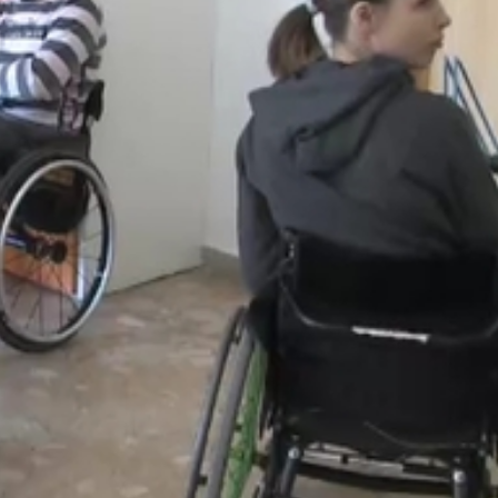
 esélyegyenlőségi nap. A diákok játékos formában ismerked
milyen az életük. Elég nehéz lehet, nehéz belegondolni is, 
ól is beszélt, hogy az itt szerzett élmények életre szóló
 ugyanakkor arra is felhívja figyelemet, hogy még sok a ten
, hogy a fogyatékos embereket, gyermekeket negatív
al, kipróbálhatták milyen, amikor színkottából zenélnek,