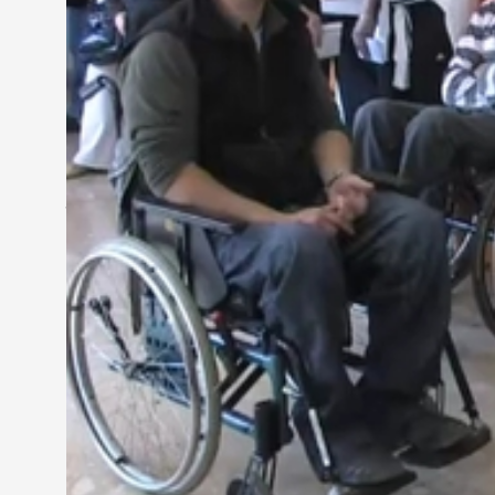
egyértelmű."
Éppen ezt, az elfogadást igyekszik elősegíteni az
a fogyatékkal élők világával.
Újvári Fruzsina - tanuló, Brenner-iskola
"Mindig kíváncsi voltam, hogy az ilyen embereknek 
jól megismerhetjük ezt."
Köszöntőjében
Takátsné Tenki Mária
tanácsnok arr
tapasztalattal gazdagítják a fiatalokat. A program
ezen a téren.
"Békésen, nevelő szándékkal tiltakozzon az ellen
diszkrimináció érje"
A gyerekek megismerkedhettek a vakvezető kutyákk
értelmezhették a jelnyelvet is.
Borsos-Lajos Krisztina - ifjúsági munkatárs LOGO