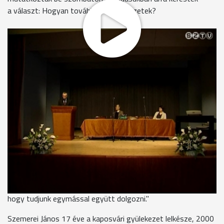
a választ: Hogyan tovább kis gyülekezetek?
Mindössze 41 település van ma Magyarországon, ahol a
hitüket gyakorlók többségében evangélikusok. Az evangélikus
gyülekezetekhez javarészt kevesebb mint 500-an tartoznak.
A kis létszámú közösségek számára az összefogás lehet a
megmaradás záloga - hangzott el a püspökjelöltektől. Bencze
András 27 éve szolgál Székesfehérváron és környező
szórványgyülekezetekben. Az elmúlt másfél évben
püspökhelyettesként is dolgozott. Véleménye szerint a
sokoldalú szociális tevékenység, képzések biztosítása és a
települések mindennapjaiban való aktív részvétel is segítheti a
gyülekezetek megújulását.
Bencze András
- evangélikus püspökjelölt
"Amit én szeretnék biztosítani, bátorítani, lendíteni, az az,
hogy tudjunk egymással együtt dolgozni."
Szemerei János 17 éve a kaposvári gyülekezet lelkésze, 2000