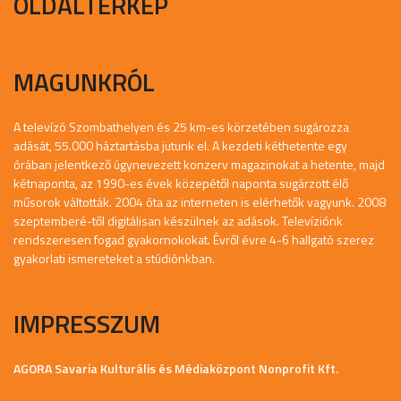
OLDALTÉRKÉP
MAGUNKRÓL
A televízó Szombathelyen és 25 km-es körzetében sugározza
adását, 55.000 háztartásba jutunk el. A kezdeti kéthetente egy
órában jelentkező úgynevezett konzerv magazinokat a hetente, majd
kétnaponta, az 1990-es évek közepétől naponta sugárzott élő
műsorok váltották. 2004 óta az interneten is elérhetők vagyunk. 2008
szeptemberé-től digitálisan készülnek az adások. Televíziónk
rendszeresen fogad gyakornokokat. Évről évre 4-6 hallgató szerez
gyakorlati ismereteket a stúdiónkban.
IMPRESSZUM
AGORA Savaria Kulturális és Médiaközpont Nonprofit Kft.