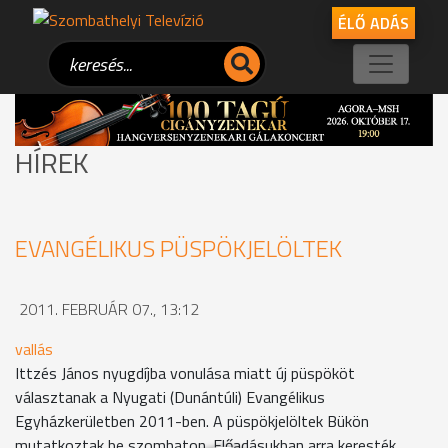
ÉLŐ ADÁS
HÍREK
EVANGÉLIKUS PÜSPÖKJELÖLTEK
2011. FEBRUÁR 07., 13:12
vallás
Ittzés János nyugdíjba vonulása miatt új püspököt
választanak a Nyugati (Dunántúli) Evangélikus
Egyházkerületben 2011-ben. A püspökjelöltek Bükön
mutatkoztak be szombaton. Előadásukban arra keresték