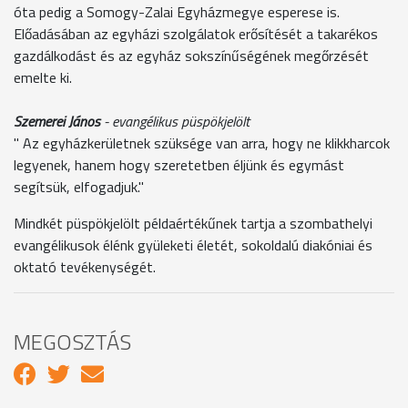
óta pedig a Somogy-Zalai Egyházmegye esperese is.
Előadásában az egyházi szolgálatok erősítését a takarékos
gazdálkodást és az egyház sokszínűségének megőrzését
emelte ki.
Szemerei János
- evangélikus püspökjelölt
" Az egyházkerületnek szüksége van arra, hogy ne klikkharcok
legyenek, hanem hogy szeretetben éljünk és egymást
segítsük, elfogadjuk."
Mindkét püspökjelölt példaértékűnek tartja a szombathelyi
evangélikusok élénk gyüleketi életét, sokoldalú diakóniai és
oktató tevékenységét.
MEGOSZTÁS