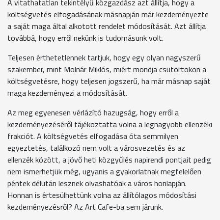
A vitathatatlan tekintélyű közgazdász azt állítja, hogy a
költségvetés elfogadásának másnapján már kezdeményezte
a saját maga által alkotott rendelet módosítását. Azt állítja
továbbá, hogy erről nekünk is tudomásunk volt.
Teljesen érthetetlennek tartjuk, hogy egy olyan nagyszerű
szakember, mint Molnár Miklós, miért mondja csütörtökön a
költségvetésre, hogy teljesen jogszerű, ha már másnap saját
maga kezdeményezi a módosítását.
Az meg egyenesen vérlázító hazugság, hogy erről a
kezdeményezéséről tájékoztatta volna a legnagyobb ellenzéki
frakciót. A költségvetés elfogadása óta semmilyen
egyeztetés, találkozó nem volt a városvezetés és az
ellenzék között, a jövő heti közgyűlés napirendi pontjait pedig
nem ismerhetjük még, ugyanis a gyakorlatnak megfelelően
péntek délután lesznek olvashatóak a város honlapján.
Honnan is értesülhettünk volna az állítólagos módosítási
kezdeményezésről? Az Art Cafe-ba sem járunk.