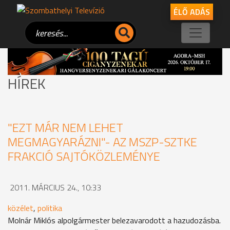
ÉLŐ ADÁS
HÍREK
"EZT MÁR NEM LEHET
MEGMAGYARÁZNI"- AZ MSZP-SZTKE
FRAKCIÓ SAJTÓKÖZLEMÉNYE
2011. MÁRCIUS 24., 10:33
közélet
,
politika
Molnár Miklós alpolgármester belezavarodott a hazudozásba.