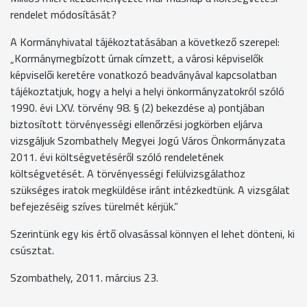
rendelet módosítását?
A Kormányhivatal tájékoztatásában a következő szerepel:
„Kormánymegbízott úrnak címzett, a városi képviselők
képviselői keretére vonatkozó beadványával kapcsolatban
tájékoztatjuk, hogy a helyi a helyi önkormányzatokról szóló
1990. évi LXV. törvény 98. § (2) bekezdése a) pontjában
biztosított törvényességi ellenőrzési jogkörben eljárva
vizsgáljuk Szombathely Megyei Jogú Város Önkormányzata
2011. évi költségvetéséről szóló rendeletének
költségvetését. A törvényességi felülvizsgálathoz
szükséges iratok megküldése iránt intézkedtünk. A vizsgálat
befejezéséig szíves türelmét kérjük.”
Szerintünk egy kis értő olvasással könnyen el lehet dönteni, ki
csúsztat.
Szombathely, 2011. március 23.