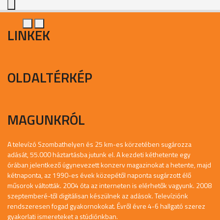
LINKEK
OLDALTÉRKÉP
MAGUNKRÓL
A televízó Szombathelyen és 25 km-es körzetében sugározza
adását, 55.000 háztartásba jutunk el. A kezdeti kéthetente egy
órában jelentkező úgynevezett konzerv magazinokat a hetente, majd
kétnaponta, az 1990-es évek közepétől naponta sugárzott élő
műsorok váltották. 2004 óta az interneten is elérhetők vagyunk. 2008
szeptemberé-től digitálisan készülnek az adások. Televíziónk
rendszeresen fogad gyakornokokat. Évről évre 4-6 hallgató szerez
gyakorlati ismereteket a stúdiónkban.