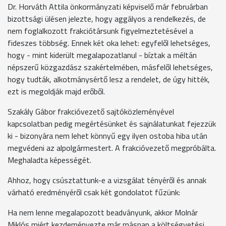
Dr. Horváth Attila önkormányzati képviselő már februárban
bizottsági ülésen jelezte, hogy aggályos a rendelkezés, de
nem foglalkozott frakciótársunk figyelmeztetésével a
fideszes többség. Ennek két oka lehet: egyfelől lehetséges,
hogy - mint kiderült megalapozatlanul - bíztak a méltán
népszerű közgazdász szakértelmében, másfelől lehetséges,
hogy tudták, alkotmánysértő lesz a rendelet, de úgy hitték,
ezt is megoldják majd erőből.
Szakály Gábor frakcióvezető sajtóközleményével
kapcsolatban pedig megértésünket és sajnálatunkat fejezzük
ki - bizonyára nem lehet könnyű egy ilyen ostoba hiba után
megvédeni az alpolgármestert. A frakcióvezető megpróbálta.
Meghaladta képességét.
Ahhoz, hogy csúsztattunk-e a vizsgálat tényéről és annak
várható eredményéről csak két gondolatot fűzünk:
Ha nem lenne megalapozott beadványunk, akkor Molnár
Miklós miért kezdeményezte már másnap a költségvetési