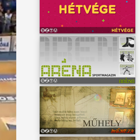
ntőben a
ett a
emmel a
szabb
dig