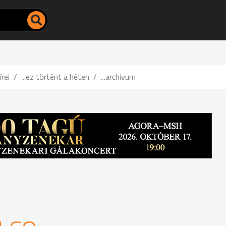
írei
...ez történt a héten
...archivum