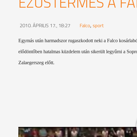
EZÜSTÉRMES A FA
2010. ÁPRILIS 17., 18:27
Falco
,
sport
Egymás után harmadszor rugaszkodott neki a Falco kosárlab
elődöntőben hatalmas küzdelem után sikerült legyűrni a Sopron
Zalaegerszeg előtt.
Nagyon nehéz ágon került be a szombathelyi csapat a 2010-e