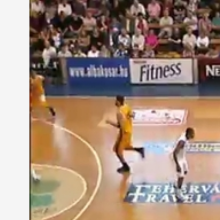
Körmendet győzték le a sárga-feketék. Az ide licitet az Alba
Sopron volt a szombathelyiek elenfele és végig szoros mérkőzés
Sopron, de egy fergeteges hajrával sikerült a Falconak kihar
fináléba jutott a Falco. A döntőben az első félidőben még tud
cseresorral rendelkező Zalaegerszeg megérdemelten nyerte e
zsinórban harmadszor is az ezüstérem jutott.
A szerdán este hatkor kezdődő MJUS-Fortress Körmend – Fal
hétvégén sikeresen debütáló internetes technikával, illetve a h
MEGOSZTÁS