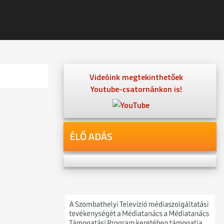
Videóink megtekinthetőek
Youtube-csatornánkon is!
ÉLŐ ADÁS