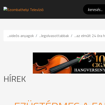
...videós anyagok
...legolvasottabbak
...az elmúlt 24 óra h
HÍREK