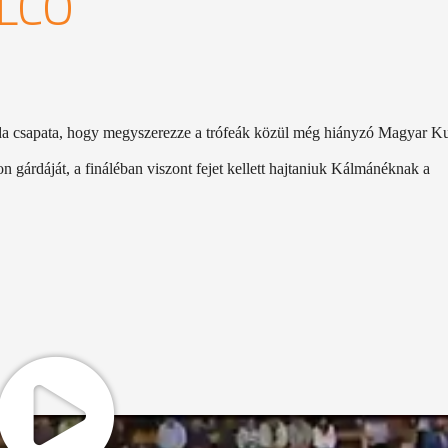
LCO
da csapata, hogy megyszerezze a trófeák közül még hiányzó Magyar K
 gárdáját, a fináléban viszont fejet kellett hajtaniuk Kálmánéknak a
s Magyar Kupa négyes döntőjébe, hiszen először a Szolnokot, majd a