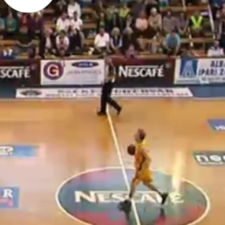
comp nyerte, így Székesfehérváron került sor a Final-Four-ra. Az elődö
t játszott a két csapat. A befejezés előtt nem sokkal 14 ponttal meglép
colnia a hosszabítást és megfordítani az eredményt és 104-99-es győzel
ta tartani a lépést a Szombathely, azonban a második játékrészben a hos
l a Magyar Kupát, a minden dicséretet megérdemlő sárga-feketéknek pe
co-SZOVA KC Szombathely bajnoki rájátszást is élőben közvetítjük a
onlapon is látható lesz az élő adás gombra kattintva.