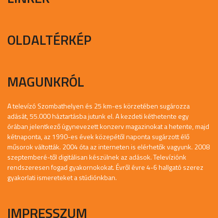
OLDALTÉRKÉP
MAGUNKRÓL
A televízó Szombathelyen és 25 km-es körzetében sugározza
adását, 55.000 háztartásba jutunk el. A kezdeti kéthetente egy
órában jelentkező úgynevezett konzerv magazinokat a hetente, majd
kétnaponta, az 1990-es évek közepétől naponta sugárzott élő
műsorok váltották. 2004 óta az interneten is elérhetők vagyunk. 2008
szeptemberé-től digitálisan készülnek az adások. Televíziónk
rendszeresen fogad gyakornokokat. Évről évre 4-6 hallgató szerez
gyakorlati ismereteket a stúdiónkban.
IMPRESSZUM