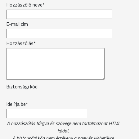
Hozzászóló neve*
E-mail cím
Hozzászólás*
Biztonsági kód
Ide írja be*
A hozzászólás tárgya és szövege nem tartalmazhat HTML
kódot.
A biztonsági kód nem érzékeny a nagy és kisbetűkre.