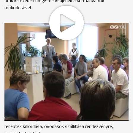
órák keretében megismerkedjenek a kormányablak
működésével.
45 falugondnokra lenne szükség Vasban a meglévő 91 mellé,
hogy teljesen le tudják fedni a megye területét. Az állami
normatíva csökkenése és az önkormányzatok nehéz
helyezete miatt azonban nem tudják bővíteni a hálózatot,
pedig szükség lenne rá.
Vas megyében 1993 óta működik a falugondnoki hálózat a
600-nál kisebb lélekszámú településeken. A falugondnokok
segítik elintézni az itt élők ügyes-bajos dolgait. József tavaly
november óta Kőszegpatyon dolgozik, azt mondja ez a
munka sokrétű, de szereti csinálni.
Farkas József - falugondnok, Kőszegpaty
"Van ételhordás, hetente egyszer szakrendelésre vitel,
receptek kihordása, óvodások szállítása rendezvényre,