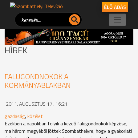
ÉLŐ ADÁS
HÍREK
FALUGONDNOKOK A
KORMÁNYABLAKBAN
2011. AUGUSZTUS 17., 16:21
gazdaság
,
közélet
Ezekben a napokban folyik a kezdő falugondnokok képzése,
ma három megyéből jöttek Szombathelyre, hogy a gyakorlati