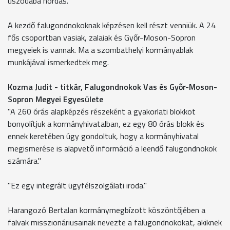
uszodába hordás."
A kezdő falugondnokoknak képzésen kell részt venniük. A 24
fős csoportban vasiak, zalaiak és Győr-Moson-Sopron
megyeiek is vannak. Ma a szombathelyi kormányablak
munkájával ismerkedtek meg.
Kozma Judit - titkár, Falugondnokok Vas és Győr-Moson-
Sopron Megyei Egyesülete
"A 260 órás alapképzés részeként a gyakorlati blokkot
bonyolítjuk a kormányhivatalban, ez egy 80 órás blokk és
ennek keretében úgy gondoltuk, hogy a kormányhivatal
megismerése is alapvető információ a leendő falugondnokok
számára."
"Ez egy integrált ügyfélszolgálati iroda."
Harangozó Bertalan kormánymegbízott köszöntőjében a
falvak misszionáriusainak nevezte a falugondnokokat, akiknek