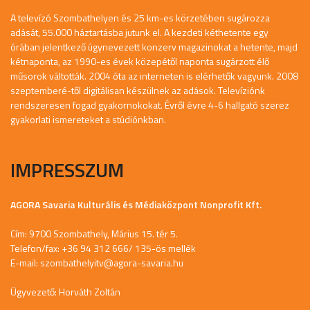
A televízó Szombathelyen és 25 km-es körzetében sugározza
adását, 55.000 háztartásba jutunk el. A kezdeti kéthetente egy
órában jelentkező úgynevezett konzerv magazinokat a hetente, majd
kétnaponta, az 1990-es évek közepétől naponta sugárzott élő
műsorok váltották. 2004 óta az interneten is elérhetők vagyunk. 2008
szeptemberé-től digitálisan készülnek az adások. Televíziónk
rendszeresen fogad gyakornokokat. Évről évre 4-6 hallgató szerez
gyakorlati ismereteket a stúdiónkban.
IMPRESSZUM
AGORA Savaria Kulturális és Médiaközpont Nonprofit Kft.
Cím: 9700 Szombathely, Márius 15. tér 5.
Telefon/fax: +36 94 312 666/ 135-ös mellék
E-mail:
szombathelyitv@agora-savaria.hu
Ügyvezető: Horváth Zoltán