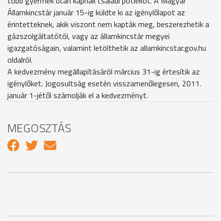
több gyermek után kapnak családi pótlékot. A Magyar
Államkincstár január 15-ig küldte ki az igénylőlapot az
érintetteknek, akik viszont nem kapták meg, beszerezhetik a
gázszolgáltatótól, vagy az államkincstár megyei
igazgatóságain, valamint letölthetik az allamkincstar.gov.hu
oldalról.
A kedvezmény megállapításáról március 31-ig értesítik az
igénylőket. Jogosultság esetén visszamenőlegesen, 2011.
január 1-jétől számolják el a kedvezményt.
MEGOSZTÁS