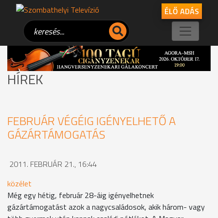
ÉLŐ ADÁS
HÍREK
FEBRUÁR VÉGÉIG IGÉNYELHETŐ A
GÁZÁRTÁMOGATÁS
2011. FEBRUÁR 21., 16:44
közélet
Még egy hétig, február 28-áig igényelhetnek
gázártámogatást azok a nagycsaládosok, akik három- vagy