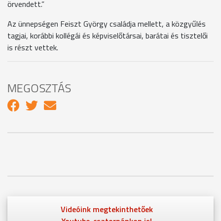
örvendett.”
Az ünnepségen Feiszt György családja mellett, a közgyűlés
tagjai, korábbi kollégái és képviselőtársai, barátai és tisztelői
is részt vettek.
MEGOSZTÁS
Videóink megtekinthetőek
Youtube-csatornánkon is!