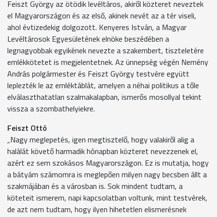
Feiszt György az ötödik levéltáros, akiről közteret neveztek
el Magyarországon és az első, akinek nevét az a tér viseli,
ahol évtizedekig dolgozott. Kenyeres István, a Magyar
Levéltárosok Egyesületének elnöke beszédében a
legnagyobbak egyikének nevezte a szakembert, tiszteletére
emlékkötetet is megjelentetnek. Az ünnepség végén Nemény
András polgármester és Feiszt György testvére együtt
leplezték le az emléktáblát, amelyen a néhai politikus a tőle
elválaszthatatlan szalmakalapban, ismerős mosollyal tekint
vissza a szombathelyiekre.
Feiszt Ottó
„Nagy meglepetés, igen megtisztelő, hogy valakiről alig a
halálát követő harmadik hónapban közteret nevezzenek el,
azért ez sem szokásos Magyarországon. Ez is mutatja, hogy
a bátyám számomra is meglepően milyen nagy becsben állt a
szakmájában és a városban is. Sok mindent tudtam, a
köteteit ismerem, napi kapcsolatban voltunk, mint testvérek,
de azt nem tudtam, hogy ilyen hihetetlen elismerésnek