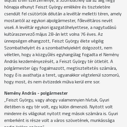
hónapja elhunyt Feiszt György emlékére és tiszteletére
csendült fel csütörtök délután a levéltár melletti téren, amely
mostantól az egykori alpolgármester, főlevéltáros nevét
viseli. A levéltár egykori igazgatóhelyettese, a nagytudású
kultúraszervező május 28-án lett volna 76 éves. Az
ünnepségen elhangzott, Feiszt György élete végéig
Szombathelyért és a szombathelyiekért dolgozott, nem
véletlen, hogy a közgyűlés egyhangúlag fogadta el Nemény
András kezdeményezését, a Feiszt György tér ötletét. A
polgármester úgy fogalmazott, megtiszteltetés számára,
hogy ő is avathatja a teret, ugyanakkor végtelenül szomorú,
hogy most, és nem évtizedek múlva kerül erre sor.
Nemény András - polgármester
„Feiszt György, vagy ahogy valamennyien hívtuk, Gyuri
életében is egy tér volt, egy külön dimenzió. Nyitott volt
mindenre és világokat nyitott meg mások számára is. Gyuri
emberként is része volt a város szövetének, munkássága
pedig örökre az lesz.”