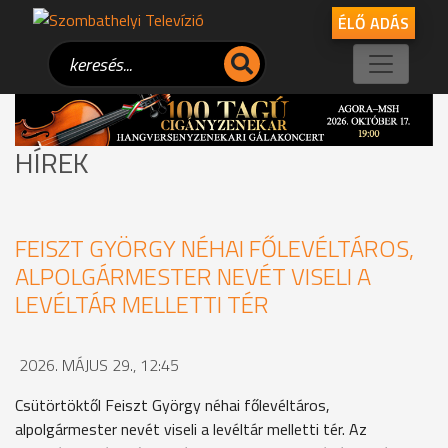
ÉLŐ ADÁS
HÍREK
FEISZT GYÖRGY NÉHAI FŐLEVÉLTÁROS,
ALPOLGÁRMESTER NEVÉT VISELI A
LEVÉLTÁR MELLETTI TÉR
2026. MÁJUS 29., 12:45
Csütörtöktől Feiszt György néhai főlevéltáros,
alpolgármester nevét viseli a levéltár melletti tér. Az