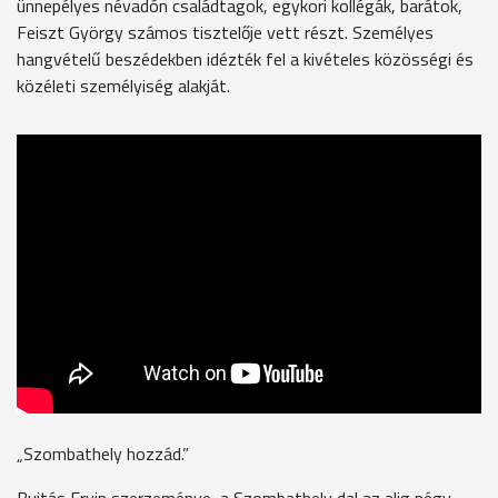
ünnepélyes névadón családtagok, egykori kollégák, barátok,
Feiszt György számos tisztelője vett részt. Személyes
hangvételű beszédekben idézték fel a kivételes közösségi és
közéleti személyiség alakját.
„Szombathely hozzád.”
Bujtás Ervin szerzeménye, a Szombathely dal az alig négy