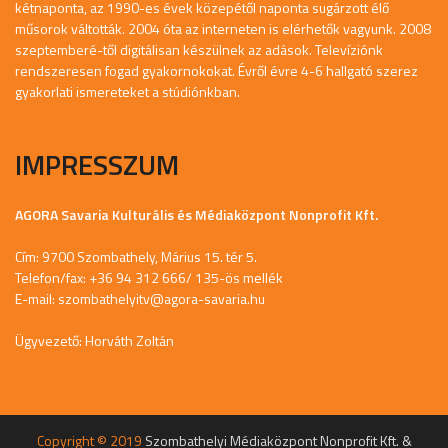
kétnaponta, az 1990-es évek közepétől naponta sugárzott élő
műsorok váltották. 2004 óta az interneten is elérhetők vagyunk. 2008
szeptemberé-től digitálisan készülnek az adások. Televíziónk
rendszeresen fogad gyakornokokat. Évről évre 4-6 hallgató szerez
gyakorlati ismereteket a stúdiónkban.
IMPRESSZUM
AGORA Savaria Kulturális és Médiaközpont Nonprofit Kft.
Cím: 9700 Szombathely, Márius 15. tér 5.
Telefon/fax: +36 94 312 666/ 135-ös mellék
E-mail:
szombathelyitv@agora-savaria.hu
Ügyvezető: Horváth Zoltán
Copyright © 2019
Szombathelyi Médiaközpont Nonprofit Kft. &