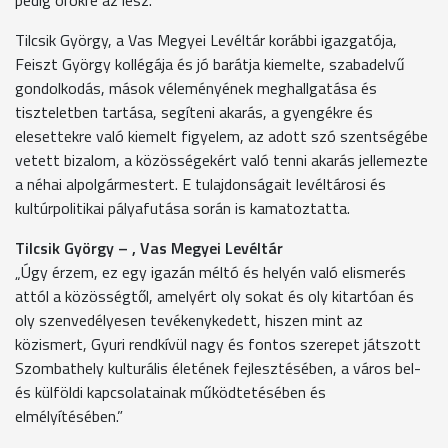
Tilcsik György, a Vas Megyei Levéltár korábbi igazgatója,
Feiszt György kollégája és jó barátja kiemelte, szabadelvű
gondolkodás, mások véleményének meghallgatása és
tiszteletben tartása, segíteni akarás, a gyengékre és
elesettekre való kiemelt figyelem, az adott szó szentségébe
vetett bizalom, a közösségekért való tenni akarás jellemezte
a néhai alpolgármestert. E tulajdonságait levéltárosi és
kultúrpolitikai pályafutása során is kamatoztatta.
Tilcsik György – , Vas Megyei Levéltár
„Úgy érzem, ez egy igazán méltó és helyén való elismerés
attól a közösségtől, amelyért oly sokat és oly kitartóan és
oly szenvedélyesen tevékenykedett, hiszen mint az
közismert, Gyuri rendkívül nagy és fontos szerepet játszott
Szombathely kulturális életének fejlesztésében, a város bel-
és külföldi kapcsolatainak működtetésében és
elmélyítésében.”