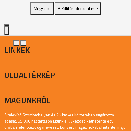
Mégsem
Beállítások mentése
LINKEK
OLDALTÉRKÉP
MAGUNKRÓL
A televízó Szombathelyen és 25 km-es körzetében sugározza
adását, 55.000 háztartásba jutunk el. A kezdeti kéthetente egy
órában jelentkező úgynevezett konzerv magazinokat a hetente, majd