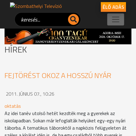
ÉLŐ ADÁS
HÍREK
FEJTÖRÉST OKOZ A HOSSZÚ NYÁR
2011. JÚNIUS 07., 10:26
oktatás
Az idei tanév utolsó hetét kezdték meg a gyerekek az
iskolapadban. Sokan már lefoglalták helyüket egy-egy nyári
táborba. A tematikus táboroktól a napközis felügyeleten át
széles a kínálat idén is, de ha egy családból több gyerek is