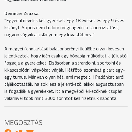
Demeter Zsuzsa
"Egyedül nevelek két gyereket. Egy 18 éveset és egy 9 éves
kislányt. Sajnos nem tudom megengedni a táboroztatást,
nagyon vágyik a kislányom egy lovastáborra."
A megyei fenntartású balatonberényi üdülőbe olyan kevesen
jelentkeztek, hogy idén csak egy hónapig működtetik. Júliustól
fogadja a gyerekeket. Elsősorban a strandolni, sportolni és
kikapcsolódni vágyókat várják. Hétfőtől szombatig tart egy-
egy turnus. Már van olyan hét, ami megtelt. Híradónkat arról
tájékoztatták, ha sok lesz a jelentkező, akkor augusztusban
is fogadják a gyerekeket. Itt a megyéből érkezőknek csupán
valamivel több mint 3000 forintot kell fizetniük naponta
MEGOSZTÁS