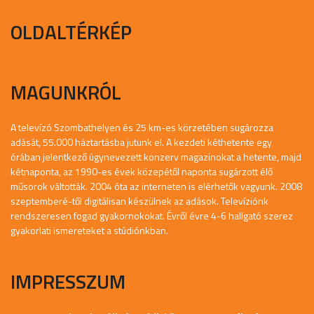
OLDALTÉRKÉP
MAGUNKRÓL
A televízó Szombathelyen és 25 km-es körzetében sugározza
adását, 55.000 háztartásba jutunk el. A kezdeti kéthetente egy
órában jelentkező úgynevezett konzerv magazinokat a hetente, majd
kétnaponta, az 1990-es évek közepétől naponta sugárzott élő
műsorok váltották. 2004 óta az interneten is elérhetők vagyunk. 2008
szeptemberé-től digitálisan készülnek az adások. Televíziónk
rendszeresen fogad gyakornokokat. Évről évre 4-6 hallgató szerez
gyakorlati ismereteket a stúdiónkban.
IMPRESSZUM