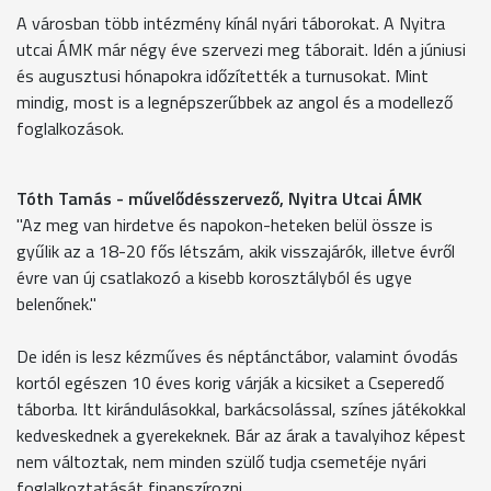
A városban több intézmény kínál nyári táborokat. A Nyitra
utcai ÁMK már négy éve szervezi meg táborait. Idén a júniusi
és augusztusi hónapokra időzítették a turnusokat. Mint
mindig, most is a legnépszerűbbek az angol és a modellező
foglalkozások.
Tóth Tamás - művelődésszervező, Nyitra Utcai ÁMK
"Az meg van hirdetve és napokon-heteken belül össze is
gyűlik az a 18-20 fős létszám, akik visszajárók, illetve évről
évre van új csatlakozó a kisebb korosztályból és ugye
belenőnek."
De idén is lesz kézműves és néptánctábor, valamint óvodás
kortól egészen 10 éves korig várják a kicsiket a Cseperedő
táborba. Itt kirándulásokkal, barkácsolással, színes játékokkal
kedveskednek a gyerekeknek. Bár az árak a tavalyihoz képest
nem változtak, nem minden szülő tudja csemetéje nyári
foglalkoztatását finanszírozni.