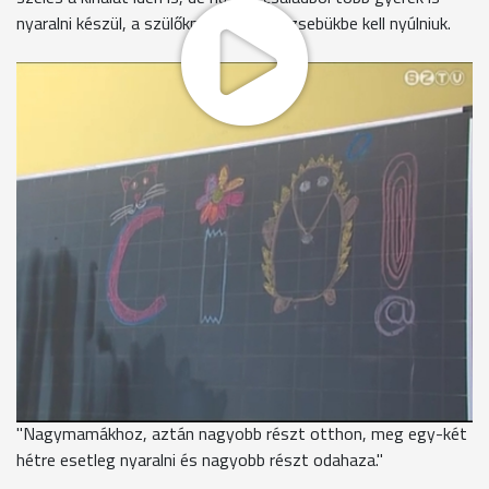
nyaralni készül, a szülőknek mélyen a zsebükbe kell nyúlniuk.
A gyerekek már készülnek a szünidőre, felkerültek a táblára a
vakáció utolsó betűi. Ma még az olvasást gyakorolták a
Nyitra Utcai ÁMK másodikosai. Az utolsó jegyek kerülnek a
naplóba, aztán a kikapcsolódás kerül előtérbe.
"-Hol fogod tölteni a nyarat? - Apukámmal megyek
Olaszországban, mamámmal Egyiptomba."
"-A nagybátyámmal lemegyünk focizni, meg elmegyünk ide-
oda."
A diákok várják a hosszú vakációt, a szülők viszont kevésbé. A
családoknak időbeosztást kell készíteni a szünidőre, mikor, hol
és kivel töltse a szabadidejét a gyermek.
Kovács Mónika
"Nagymamákhoz, aztán nagyobb részt otthon, meg egy-két
hétre esetleg nyaralni és nagyobb részt odahaza."