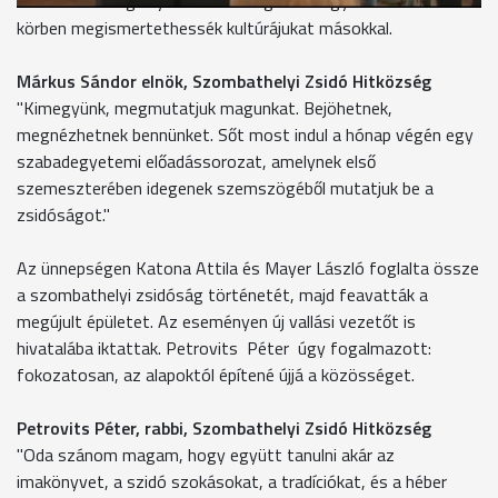
zsidó hitközség. Nyitnak a külvilág felé hogy minél szélesebb
körben megismertethessék kultúrájukat másokkal.
Márkus Sándor elnök, Szombathelyi Zsidó Hitközség
"Kimegyünk, megmutatjuk magunkat. Bejöhetnek,
megnézhetnek bennünket. Sőt most indul a hónap végén egy
szabadegyetemi előadássorozat, amelynek első
szemeszterében idegenek szemszögéből mutatjuk be a
zsidóságot."
Az ünnepségen Katona Attila és Mayer László foglalta össze
a szombathelyi zsidóság történetét, majd feavatták a
megújult épületet. Az eseményen új vallási vezetőt is
hivatalába iktattak. Petrovits Péter úgy fogalmazott:
fokozatosan, az alapoktól építené újjá a közösséget.
Petrovits Péter, rabbi, Szombathelyi Zsidó Hitközség
"Oda szánom magam, hogy együtt tanulni akár az
imakönyvet, a szidó szokásokat, a tradíciókat, és a héber