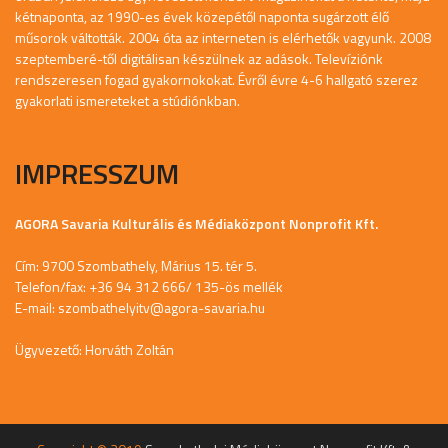
kétnaponta, az 1990-es évek közepétől naponta sugárzott élő
műsorok váltották. 2004 óta az interneten is elérhetők vagyunk. 2008
szeptemberé-től digitálisan készülnek az adások. Televíziónk
rendszeresen fogad gyakornokokat. Évről évre 4-6 hallgató szerez
gyakorlati ismereteket a stúdiónkban.
IMPRESSZUM
AGORA Savaria Kulturális és Médiaközpont Nonprofit Kft.
Cím: 9700 Szombathely, Márius 15. tér 5.
Telefon/fax: +36 94 312 666/ 135-ös mellék
E-mail:
szombathelyitv@agora-savaria.hu
Ügyvezető: Horváth Zoltán