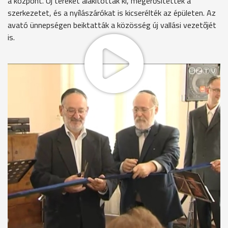
a központ. Új tereket alakítottak ki, megerősítették a
szerkezetet, és a nyílászárókat is kicserélték az épületen. Az
avató ünnepségen beiktatták a közösség új vallási vezetőjét
is.
dr. Feldmájer Péter, elnök, Magyarországi Zsidó
Hitközségek Szövetsége
"Emlékszem rá, nem is olyan régen, amikor itt voltunk, le
lehetett látni a földszintre, és azt hittük, hogy ez az épület
már nem sokáig bírja és eltűnik az egyik legfontosabb emléke
a szombathelyi zsidóságnak."
Nem így lett. A közösség összefogásával, újjáépült a
Bernstein Béla Kulturális Központ, így a szombathelyi
zsidóságnak már nemcsak emléke, hanem jövője is van -
hangzott el az ünnepségen.
Nemcsak az épület újult meg, új szemléletet is kialakított a