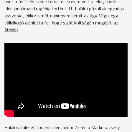
mint másfél évtizede téma, de sosem volt rá elég forrás.
Idén januárban tragédia történt itt, halálra gázoltak egy idős
asszonyt, ekkor ismét napirendre került az ügy. Végül egy
vállalkozó ajánlotta fel, hogy saját költségén megépíti az
átkelőt.
Halálos baleset történt idén január 22-én a Markusovszky