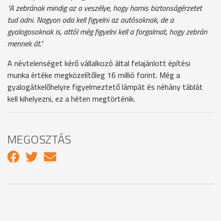
"A zebrának mindig az a veszélye, hogy hamis biztonságérzetet
tud adni. Nagyon oda kell figyelni az autósoknak, de a
gyalogosoknak is, attól még figyelni kell a forgalmat, hogy zebrán
mennek át."
A névtelenséget kérő vállalkozó által felajánlott építési
munka értéke megközelítőleg 16 millió forint. Még a
gyalogátkelőhelyre figyelmeztető lámpát és néhány táblát
kell kihelyezni, ez a héten megtörténik.
MEGOSZTÁS