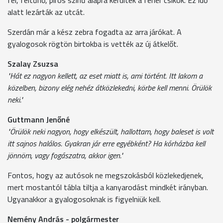
alatt lezárták az utcát.
Szerdán már a kész zebra fogadta az arra járókat. A
gyalogosok rögtön birtokba is vették az új átkelőt.
Szalay Zsuzsa
"Hát ez nagyon kellett, az eset miatt is, ami történt. Itt lakom a
közelben, bizony elég nehéz átközlekedni, körbe kell menni. Örülök
neki."
Guttmann Jenőné
"Örülök neki nagyon, hogy elkészült, hallottam, hogy baleset is volt
itt sajnos halálos. Gyakran jár erre egyébként? Ha kórházba kell
jönnöm, vagy fogászatra, akkor igen."
Fontos, hogy az autósok ne megszokásból közlekedjenek,
mert mostantól tábla tiltja a kanyarodást mindkét irányban.
Ugyanakkor a gyalogosoknak is figyelniük kell.
Nemény András - polgármester