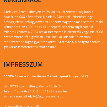
A televízó Szombathelyen és 25 km-es körzetében sugározza
adását, 55.000 háztartásba jutunk el. A kezdeti kéthetente egy
órában jelentkező úgynevezett konzerv magazinokat a hetente, majd
kétnaponta, az 1990-es évek közepétől naponta sugárzott élő
műsorok váltották. 2004 óta az interneten is elérhetők vagyunk. 2008
szeptemberé-től digitálisan készülnek az adások. Televíziónk
rendszeresen fogad gyakornokokat. Évről évre 4-6 hallgató szerez
gyakorlati ismereteket a stúdiónkban.
IMPRESSZUM
AGORA Savaria Kulturális és Médiaközpont Nonprofit Kft.
Cím: 9700 Szombathely, Márius 15. tér 5.
Telefon/fax: +36 94 312 666/ 135-ös mellék
E-mail:
szombathelyitv@agora-savaria.hu
Ügyvezető: Horváth Zoltán