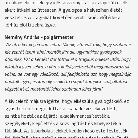
utcában: elütöttek egy idős asszonyt, aki az alapellátó felé
akart átkelni az úttesten. A gyalogos a helyszínen életét
vesztette. A tragédiát követően került ismét előtérbe a
kórház előtti zebra ügye.
Nemény András - polgármester
"Az utca két végén van zebra. Mindig vita volt róla, hogy szabad-e
ide zebrát tenni, ahol mentők járnak, ugyanakkor gyalogosok
átjönnek. Ezt a kérdést döntöttük el a tragikus baleset után, hogy
inkább legyen zebra, a város költségvetéséből megfinanszíroztuk
volna, de volt egy vállalkozó, aki felajánlotta azt, hogy megcsinálja
önököltségen, és komoly szakértő csapat komplex szolgáltatást
végzett itt el, mostantól lehet szabadon lehet járni."
A kivitelező májusra ígérte, hogy elkészül a gyalogátkelő, ez
így is történt: megoldották a csapadékvíz-elvezetést,
szintbe hozták az átjárót, akadálymentesítették a
szegélyeket, kiépítették a közvilágítást és kihelyezték a
táblákat. Az útburkolati jeleket kedden késő este festették
fel, feltűnő, piros színű alapra kerültek a fehér csíkok. Ez idő