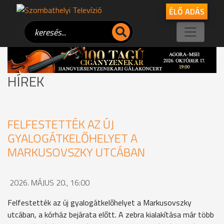
ÉLŐ ADÁS
HÍREK
FELFESTETTÉK AZ ÚJ
GYALOGÁTKELŐHELYET A
MARKUSOVSZKY UTCÁBAN
2026. MÁJUS 20., 16:00
Felfestették az új gyalogátkelőhelyet a Markusovszky
utcában, a kórház bejárata előtt. A zebra kialakítása már több