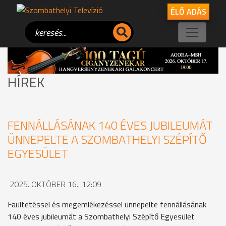
ÉLŐ ADÁS
HÍREK
FENNÁLLÁSÁNAK 140 ÉVES JUBILEUMÁT
ÜNNEPELTE A SZOMBATHELYI SZÉPÍTŐ
EGYESÜLET
2025. OKTÓBER 16., 12:09
Faültetéssel és megemlékezéssel ünnepelte fennállásának
140 éves jubileumát a Szombathelyi Szépítő Egyesület