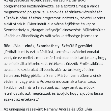
polgármester kezdeményezte, és alapította meg a város
meghatározó polgáraival. Parkok és sétálóutak létesítését
tűzték ki célul, fásítási programot indítottak, zöldfelületeket
alakítottak ki. Ekkor indult el a város fejlődése és kapta
Szombathely a „Nyugat királynője” elnevezést. Működésüket
később az állandóság és változás kettőssége jellemezte.
Bődi Lívia – elnök, Szombathelyi Szépítő Egyesület
„Próbáljuk mi is ezt a fásítást, természetvédelmi vonalat
vinni, de ez mellett most már fontosabbnak tartjuk azt, hogy
az elődök által létrehozott értékeket őrizzük. Emléktáblákat
avassunk, szobrokat állítsunk, akár az örökségvédelem
területén. Főleg például a Szent Márton temetőben a sírok
védelme, vagy akár a Potyondi mocsárnak a takarítása.
Inkább most már a feladatunk az, hogy amit az elődök
létrehoztak, azt megőrizzük és ápoljuk, hogy a jövő is lássa
ezeket az értékeket.”
Az ünnepség részeként Nemény András és Bődi Lívia