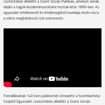
csütörtökön délelőtt a Szent István Parkban, amelyet annak
idején a tagok kezdeményezésére hoztak létre 1899-ben. Az
egyesület értékmentő és értékmegőrző munkája révén ma is
a város meghatározó civil szervezete.
Fennállásának 140 éves jubileumát ünnepelte a Szombathelyi
Szépítő Egyesület csütörtökön délelőtt a Szent István