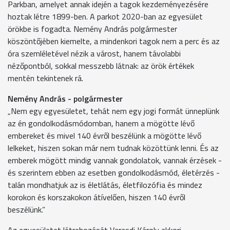
Parkban, amelyet annak idején a tagok kezdeményezésére
hoztak létre 1899-ben. A parkot 2020-ban az egyesület
örökbe is fogadta. Nemény András polgármester
köszöntőjében kiemelte, a mindenkori tagok nem a perc és az
óra szemléletével nézik a várost, hanem távolabbi
nézőpontból, sokkal messzebb látnak: az örök értékek
mentén tekintenek rá.
Nemény András - polgármester
„Nem egy egyesületet, tehát nem egy jogi formát ünneplünk
az én gondolkodásmódomban, hanem a mögötte lévő
embereket és mivel 140 évről beszélünk a mögötte lévő
lelkeket, hiszen sokan már nem tudnak közöttünk lenni. És az
emberek mögött mindig vannak gondolatok, vannak érzések -
és szerintem ebben az esetben gondolkodásmód, életérzés -
talán mondhatjuk az is életlátás, életfilozófia és mindez
korokon és korszakokon átívelően, hiszen 140 évről
beszélünk.”
Az egyesületet létrehozását Varasdi Károly akkori