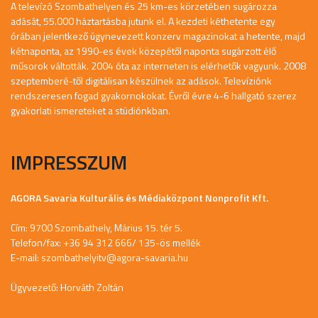
A televízó Szombathelyen és 25 km-es körzetében sugározza
adását, 55.000 háztartásba jutunk el. A kezdeti kéthetente egy
órában jelentkező úgynevezett konzerv magazinokat a hetente, majd
kétnaponta, az 1990-es évek közepétől naponta sugárzott élő
műsorok váltották. 2004 óta az interneten is elérhetők vagyunk. 2008
szeptemberé-től digitálisan készülnek az adások. Televíziónk
rendszeresen fogad gyakornokokat. Évről évre 4-6 hallgató szerez
gyakorlati ismereteket a stúdiónkban.
IMPRESSZUM
AGORA Savaria Kulturális és Médiaközpont Nonprofit Kft.
Cím: 9700 Szombathely, Márius 15. tér 5.
Telefon/fax: +36 94 312 666/ 135-ös mellék
E-mail:
szombathelyitv@agora-savaria.hu
Ügyvezető: Horváth Zoltán