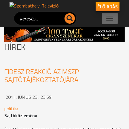
ÉLŐ ADÁS
HÍREK
FIDESZ REAKCIÓ AZ MSZP
SAJTÓTÁJÉKOZTATÓJÁRA
2011. JÚNIUS 23., 23:59
politika
Sajtóközlemény