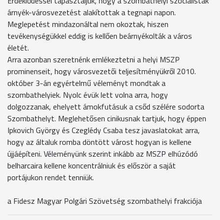
Érdeklődéssel tapasztaljuk, hogy a szombathelyi szocialisták
árnyék-városvezetést alakítottak a tegnapi napon.
Meglepetést mindazonáltal nem okoztak, hiszen
tevékenységükkel eddig is kellően beárnyékolták a város
életét.
Arra azonban szeretnénk emlékeztetni a helyi MSZP
prominenseit, hogy városvezetői teljesítményükről 2010.
október 3-án egyértelmű véleményt mondtak a
szombathelyiek. Nyolc évük lett volna arra, hogy
dolgozzanak, ehelyett ámokfutásuk a csőd szélére sodorta
Szombathelyt. Meglehetősen cinikusnak tartjuk, hogy éppen
Ipkovich György és Czeglédy Csaba tesz javaslatokat arra,
hogy az általuk romba döntött várost hogyan is kellene
újjáépíteni. Véleményünk szerint inkább az MSZP elhúzódó
belharcaira kellene koncentrálniuk és először a saját
portájukon rendet tenniük.
a Fidesz Magyar Polgári Szövetség szombathelyi frakciója