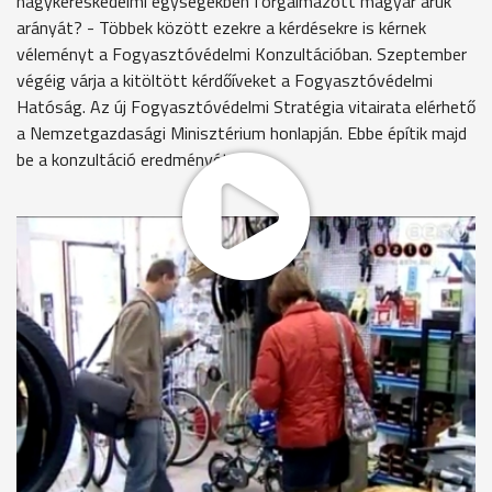
nagykereskedelmi egységekben forgalmazott magyar áruk
arányát? - Többek között ezekre a kérdésekre is kérnek
véleményt a Fogyasztóvédelmi Konzultációban. Szeptember
végéig várja a kitöltött kérdőíveket a Fogyasztóvédelmi
Hatóság. Az új Fogyasztóvédelmi Stratégia vitairata elérhető
a Nemzetgazdasági Minisztérium honlapján. Ebbe építik majd
be a konzultáció eredményét.
Vásárlóként érkeztek a fogyasztóvédők ebbe a belvárosi
kerékpárszaküzletbe. Gyermekbiciklit kértek.
"Nem visszük el a biciklit. Ez egy próbavásárlás volt."
Többek között azt vizsgálták, biztonságos-e a termék,
feltüntették-e a boltban a bicikli árát, és a használati utasítás
megfelel-e az előírásoknak. A megyei fogyasztóvédelmi
felügyelőség munkatársai évente mintegy ezer ilyen
vizsgálatot végeznek, és 4-500 panaszt vizsgálnak ki. A