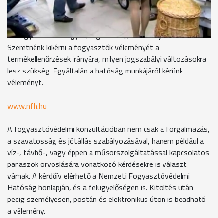
júliusban indított fogyasztóvédelmi konzultáció keretében
egy kérdőíven 11 kérdésben várják a fogyasztók véleményét.
Szilágyi Ildikó felügyelőség-vezető, Kormányhivatal
Szeretnénk kikérni a fogyasztók véleményét a
termékellenőrzések irányára, milyen jogszabályi változásokra
lesz szükség. Egyáltalán a hatóság munkájáról kérünk
véleményt.
www.nfh.hu
A fogyasztóvédelmi konzultációban nem csak a forgalmazás,
a szavatosság és jótállás szabályozásával, hanem például a
víz-, távhő-, vagy éppen a műsorszolgáltatással kapcsolatos
panaszok orvoslására vonatkozó kérdésekre is választ
várnak. A kérdőív elérhető a Nemzeti Fogyasztóvédelmi
Hatóság honlapján, és a felügyelőségen is. Kitöltés után
pedig személyesen, postán és elektronikus úton is beadható
a vélemény.