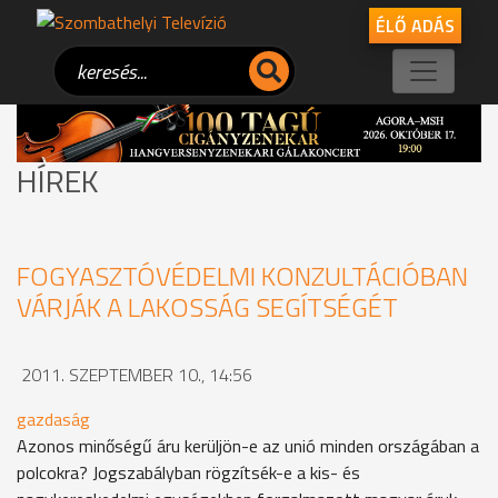
ÉLŐ ADÁS
HÍREK
FOGYASZTÓVÉDELMI KONZULTÁCIÓBAN
VÁRJÁK A LAKOSSÁG SEGÍTSÉGÉT
2011. SZEPTEMBER 10., 14:56
gazdaság
Azonos minőségű áru kerüljön-e az unió minden országában a
polcokra? Jogszabályban rögzítsék-e a kis- és