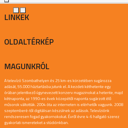
LINKEK
OLDALTÉRKÉP
MAGUNKRÓL
A televízó Szombathelyen és 25 km-es körzetében sugározza
adását, 55.000 háztartásba jutunk el. A kezdeti kéthetente egy
órában jelentkező úgynevezett konzerv magazinokat a hetente, majd
kétnaponta, az 1990-es évek közepétől naponta sugárzott élő
műsorok váltották. 2004 óta az interneten is elérhetők vagyunk. 2008
szeptemberé-től digitálisan készülnek az adások. Televíziónk
rendszeresen fogad gyakornokokat. Évről évre 4-6 hallgató szerez
gyakorlati ismereteket a stúdiónkban.