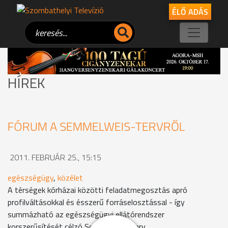
ÉLŐ ADÁS
HÍREK
FÓRUM A SEMMELWEIS-TERVRŐL
2011. FEBRUÁR 25., 15:15
egészségügy
,
közélet
A térségek kórházai közötti feladatmegosztás apró
profilváltásokkal és ésszerű forráselosztással - így
summázható az egészségügyi ellátórendszer
korszerűsítését célzó Semmelweis-terv.