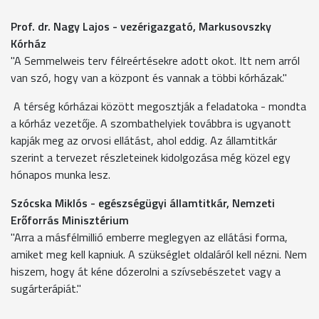
Prof. dr. Nagy Lajos - vezérigazgató, Markusovszky
Kórház
"A Semmelweis terv félreértésekre adott okot. Itt nem arról
van szó, hogy van a központ és vannak a többi kórházak."
A térség kórházai között megosztják a feladatoka - mondta
a kórház vezetője. A szombathelyiek továbbra is ugyanott
kapják meg az orvosi ellátást, ahol eddig. Az államtitkár
szerint a tervezet részleteinek kidolgozása még közel egy
hónapos munka lesz.
Szócska Miklós - egészségügyi államtitkár, Nemzeti
Erőforrás Minisztérium
"Arra a másfélmillió emberre meglegyen az ellátási forma,
amiket meg kell kapniuk. A szükséglet oldaláról kell nézni. Nem
hiszem, hogy át kéne dózerolni a szívsebészetet vagy a
sugárterápiát."