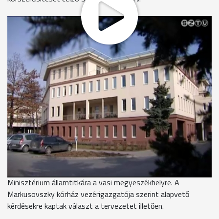
Erről tegnap Szócska Miklós államtitkár Zalaegerszegen,
Győrben és Szombathelyen is tartott tájékoztatót a
megyei-, városi- és kórházi vezetőknek.
A tervezet az ország egészségügyi ellátórendszerének közel
felét tömörítő Budapest jelenleg zűrzavaros helyzete miatt
született. A vidéki kórházakat nem érinti drasztikusan -
tudták meg a szombathelyi fórumra érkező orvosok,
polgármesterek, hivatali vezetők. Korábban a Semmelweis-
tervvel kapcsolatban elhangzott, hogy az úgynevezett
térségi központok bizonyos előnyöket élveznek majd, és az is
napvilágot látott, hogy a Markusovszky Kórházzal mint
központi intézménnyel nem számolnak. Többek közt e
kérdések tisztázása miatt érkezett a Nemzeti Erőforrás
Minisztérium államtitkára a vasi megyeszékhelyre. A
Markusovszky kórház vezérigazgatója szerint alapvető
kérdésekre kaptak választ a tervezetet illetően.