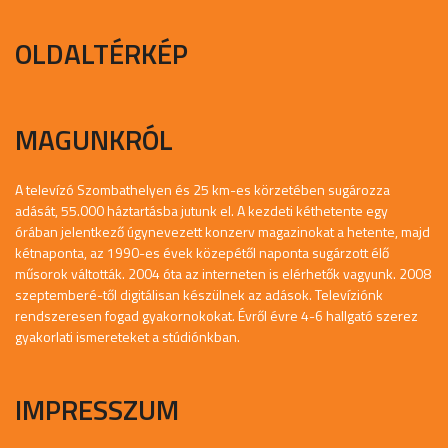
OLDALTÉRKÉP
MAGUNKRÓL
A televízó Szombathelyen és 25 km-es körzetében sugározza
adását, 55.000 háztartásba jutunk el. A kezdeti kéthetente egy
órában jelentkező úgynevezett konzerv magazinokat a hetente, majd
kétnaponta, az 1990-es évek közepétől naponta sugárzott élő
műsorok váltották. 2004 óta az interneten is elérhetők vagyunk. 2008
szeptemberé-től digitálisan készülnek az adások. Televíziónk
rendszeresen fogad gyakornokokat. Évről évre 4-6 hallgató szerez
gyakorlati ismereteket a stúdiónkban.
IMPRESSZUM