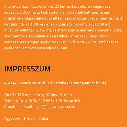
A televízó Szombathelyen és 25 km-es körzetében sugározza
adását, 55.000 háztartásba jutunk el. A kezdeti kéthetente egy
órában jelentkező úgynevezett konzerv magazinokat a hetente, majd
kétnaponta, az 1990-es évek közepétől naponta sugárzott élő
műsorok váltották. 2004 óta az interneten is elérhetők vagyunk. 2008
szeptemberé-től digitálisan készülnek az adások. Televíziónk
rendszeresen fogad gyakornokokat. Évről évre 4-6 hallgató szerez
gyakorlati ismereteket a stúdiónkban.
IMPRESSZUM
AGORA Savaria Kulturális és Médiaközpont Nonprofit Kft.
Cím: 9700 Szombathely, Márius 15. tér 5.
Telefon/fax: +36 94 312 666/ 135-ös mellék
E-mail:
szombathelyitv@agora-savaria.hu
Ügyvezető: Horváth Zoltán