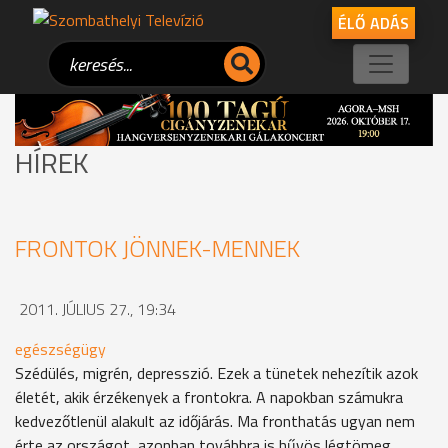
ÉLŐ ADÁS
HÍREK
FRONTOK JÖNNEK-MENNEK
2011. JÚLIUS 27., 19:34
egészségügy
Szédülés, migrén, depresszió. Ezek a tünetek nehezítik azok
életét, akik érzékenyek a frontokra. A napokban számukra
kedvezőtlenül alakult az időjárás. Ma fronthatás ugyan nem
érte az országot, azonban továbbra is hűvös légtömeg