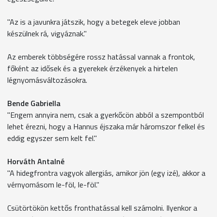
"Az is a javunkra játszik, hogy a betegek eleve jobban
készülnek rá, vigyáznak."
Az emberek többségére rossz hatással vannak a frontok,
főként az idősek és a gyerekek érzékenyek a hirtelen
légnyomásváltozásokra.
Bende Gabriella
"Engem annyira nem, csak a gyerkőcön abból a szempontból
lehet érezni, hogy a Hannus éjszaka már háromszor felkel és
eddig egyszer sem kelt fel."
Horváth Antalné
"A hidegfrontra vagyok allergiás, amikor jön (egy izé), akkor a
vérnyomásom le-föl, le-föl."
Csütörtökön kettős fronthatással kell számolni. Ilyenkor a