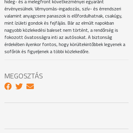
hideg- és a melegfront következményei egyaránt
érvényesülnek. Vérnyomás-ingadozás, szív- és érrendszeri
valamint anyagcsere panaszok is előfordulhatnak, csakúgy,
mint ízületi gondok és fejfájás. Bár az elmúlt napokban
nagyobb közlekedési baleset nem történt, a rendőrség is
fokozott óvatosságra inti az autósokat. A biztonság
érdekében ilyenkor fontos, hogy körültekintőbbek legyenek a
sofőrök és figyeljenek a többi közlekedőre.
MEGOSZTÁS