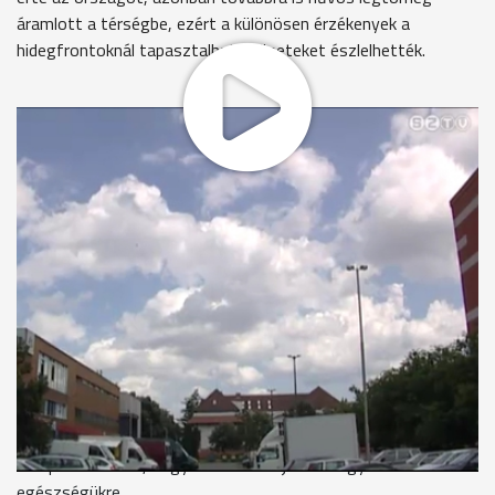
áramlott a térségbe, ezért a különösen érzékenyek a
hidegfrontoknál tapasztalható tüneteket észlelhették.
Az elmúlt időszakban a változó fronthatásokkal ellentétben
nem nőtt, hanem csökkent a riasztások száma a
mentőszolgálat szombathelyi szervezeténél. Tegnap 56
esethez hívták őket a napi 70-es átlagszámhoz képest. Több
volt viszont az olyan rosszullét, ami a frontérzékenységnek
tudható be - mondja a szakember.
Köcse Tamás vas megyei mentőtiszt, OMSZ
"Ezek elsősorban a görcskészég fokozódásával járó
rosszullétek, például epillepszia csoportba tartozó
rosszullétek voltak, illetve megemelkedett a nehézlégzéssel,
fulladással küdő betegeink száma is."
A tapasztalat az, hogy az emberek jobban figyelnek az
egészségükre.