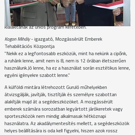
A szombathelyi segédeszköz-fejlesztő műhely a második az
országban, ahol mozgáskorlátozott embereknek nyújtanak
különböző szolgáltatásokat, de további öt régiós műhelyt is
kialakítanak az uniós program keretében.
Kogon Mihály
- igazgató, Mozgássérült Emberek
Tehabilitációs Központja
"Nekik ez a legfontosabb eszközük, mint ha nekünk a cipőnk,
a ruhánk lenne, amit nem is 8, nem is 12 órában életszerűen
használunk.Jó lenne, ha ez a használat során esztétikus lenne,
egyéni igényekre szabott lenne."
A külföldi mintára létrehozott Guruló műhelyekben
átvizsgálják, javítják, tisztítják és személyre szabottan
alakítják majd át a segédeszközöket. A mozgássérült
emberek számára sorozatban legyártott járókeretek vagy
sporteszközök nem mindig alkalmasak hétköznapi
használatra. Az akadálymentesítés mellett, a segédeszközök
helyes beállítására is oda kell figyelni, hiszen azok rossz