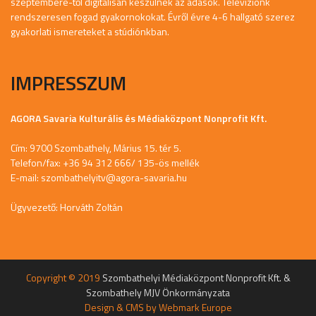
szeptemberé-től digitálisan készülnek az adások. Televíziónk
rendszeresen fogad gyakornokokat. Évről évre 4-6 hallgató szerez
gyakorlati ismereteket a stúdiónkban.
IMPRESSZUM
AGORA Savaria Kulturális és Médiaközpont Nonprofit Kft.
Cím: 9700 Szombathely, Márius 15. tér 5.
Telefon/fax: +36 94 312 666/ 135-ös mellék
E-mail:
szombathelyitv@agora-savaria.hu
Ügyvezető: Horváth Zoltán
Copyright © 2019
Szombathelyi Médiaközpont Nonprofit Kft. &
Szombathely MJV Önkormányzata
Design & CMS by
Webmark Europe