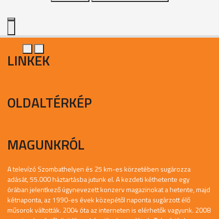
LINKEK
OLDALTÉRKÉP
MAGUNKRÓL
A televízó Szombathelyen és 25 km-es körzetében sugározza
adását, 55.000 háztartásba jutunk el. A kezdeti kéthetente egy
órában jelentkező úgynevezett konzerv magazinokat a hetente, majd
kétnaponta, az 1990-es évek közepétől naponta sugárzott élő
műsorok váltották. 2004 óta az interneten is elérhetők vagyunk. 2008