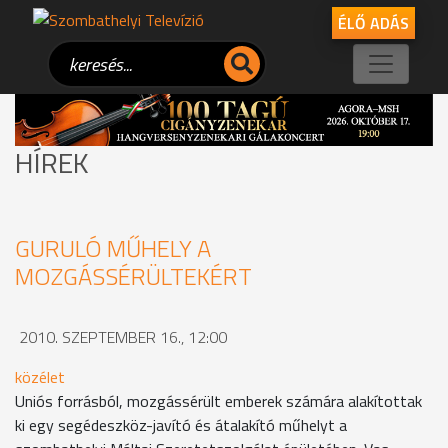
ÉLŐ ADÁS
HÍREK
GURULÓ MŰHELY A
MOZGÁSSÉRÜLTEKÉRT
2010. SZEPTEMBER 16., 12:00
közélet
Uniós forrásból, mozgássérült emberek számára alakítottak
ki egy segédeszköz-javító és átalakító műhelyt a