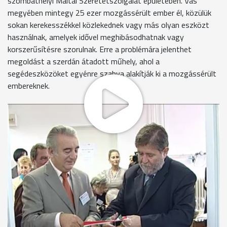
szombathelyi Máltai Szeretetszolgálat épületében. Vas
megyében mintegy 25 ezer mozgássérült ember él, közülük
sokan kerekesszékkel közlekednek vagy más olyan eszközt
használnak, amelyek idővel meghibásodhatnak vagy
korszerűsítésre szorulnak. Erre a problémára jelenthet
megoldást a szerdán átadott műhely, ahol a
segédeszközöket egyénre szabva alakítják ki a mozgássérült
embereknek.
Bojtos Istvánnak is átalakították kerékpárját a szerelők. A
mozgássérült férfi május óta kétkeréken járja az országot,
hogy elfogadtassa a társadalommal a mozgássérültek
fogyatékosságát.
Bojtos István
"Magyarország összes települését szeretném bejárni, hogy
ezzel felhívjam a mozgássérültek figyelmét is, hogy jöjjenek,
mozduljanak ki, mert minél többet látnak, annál jobban fognak
elfogadni minket."