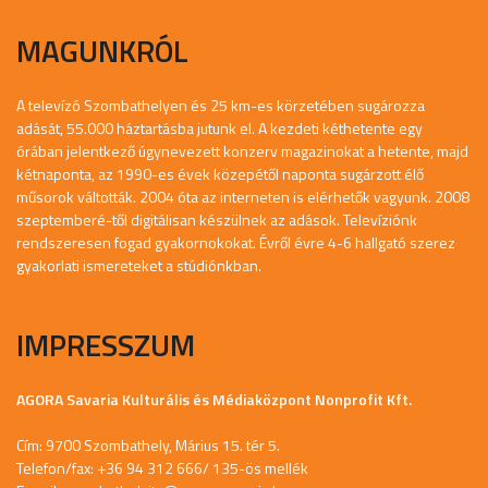
MAGUNKRÓL
A televízó Szombathelyen és 25 km-es körzetében sugározza
adását, 55.000 háztartásba jutunk el. A kezdeti kéthetente egy
órában jelentkező úgynevezett konzerv magazinokat a hetente, majd
kétnaponta, az 1990-es évek közepétől naponta sugárzott élő
műsorok váltották. 2004 óta az interneten is elérhetők vagyunk. 2008
szeptemberé-től digitálisan készülnek az adások. Televíziónk
rendszeresen fogad gyakornokokat. Évről évre 4-6 hallgató szerez
gyakorlati ismereteket a stúdiónkban.
IMPRESSZUM
AGORA Savaria Kulturális és Médiaközpont Nonprofit Kft.
Cím: 9700 Szombathely, Márius 15. tér 5.
Telefon/fax: +36 94 312 666/ 135-ös mellék