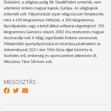
Óriásként, a világban pedig Mr. Deadliftként ismerték, nem
véletlenül: örökös magyar bajnok, Európa- és világbajnok
erőemelő volt. Pályafutását olyan világcsúcsok fémjelezték,
mint a 455 kilogrammos felhúzás, a 350 kilogrammos
lépcsőpakolás vagy a belső állású erőkarral végrehajtott 755
kilogrammos Guinness-rekord. 2002 óta rendszeres magyar
résztvevője volt A Világ Legerősebb Embere versenynek.
Példaértékű sportpályafutása és kitartása jutalmaként az
önkormányzat 2021-ben Tóth Géza-díjjal tüntette ki.
Kivételes erő, emberség és sportszeretet jellemezte őt.
Mészáros Tibor 58 éves volt.
MEGOSZTÁS