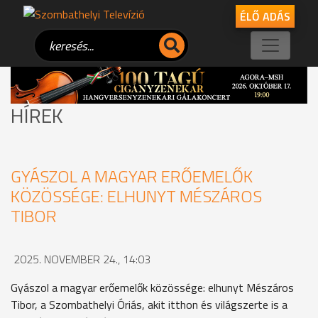
ÉLŐ ADÁS
HÍREK
GYÁSZOL A MAGYAR ERŐEMELŐK
KÖZÖSSÉGE: ELHUNYT MÉSZÁROS
TIBOR
2025. NOVEMBER 24., 14:03
Gyászol a magyar erőemelők közössége: elhunyt Mészáros
Tibor, a Szombathelyi Óriás, akit itthon és világszerte is a