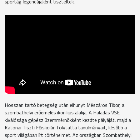
sportág legendájaként tiszteltek.
Hosszan tartó betegség után elhunyt Mészáros Tibor, a
szombathelyi erőemelés ikonikus alakja. A Haladás VSE
kiválósága gépész üzemmérnökként kezdte pályáját, majd a
Katonai Tiszti Főiskolán folytatta tanulmányait, később a
sport világában írt történelmet. Az országban Szombathelyi