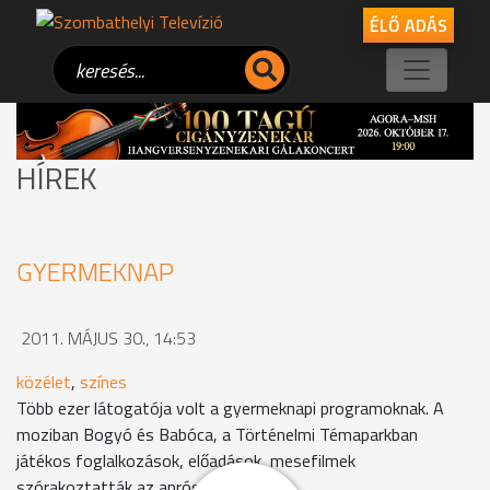
ÉLŐ ADÁS
HÍREK
GYERMEKNAP
2011. MÁJUS 30., 14:53
közélet
,
színes
Több ezer látogatója volt a gyermeknapi programoknak. A
moziban Bogyó és Babóca, a Történelmi Témaparkban
játékos foglalkozások, előadások, mesefilmek
szórakoztatták az apróságokat.