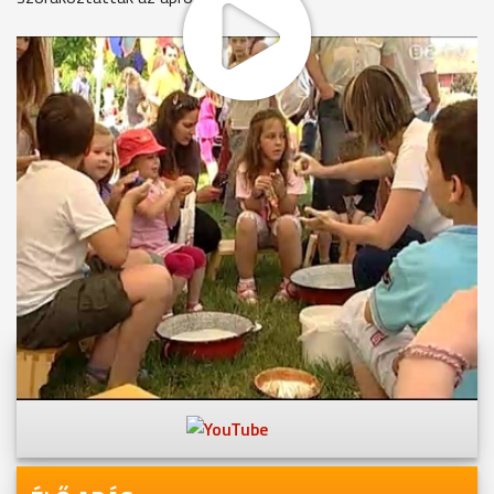
MEGOSZTÁS
Videóink megtekinthetőek
Youtube-csatornánkon is!