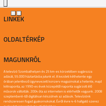
LINKEK
OLDALTÉRKÉP
MAGUNKRÓL
A televízó Szombathelyen és 25 km-es körzetében sugározza
adását, 55.000 háztartásba jutunk el. A kezdeti kéthetente egy
órában jelentkező úgynevezett konzerv magazinokat a hetente, majd
kétnaponta, az 1990-es évek közepétől naponta sugárzott élő
műsorok váltották. 2004 óta az interneten is elérhetők vagyunk. 2008
szeptemberé-től digitálisan készülnek az adások. Televíziónk
rendszeresen fogad gyakornokokat. Évről évre 4-6 hallgató szerez