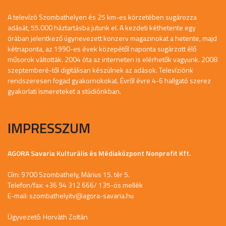
A televízó Szombathelyen és 25 km-es körzetében sugározza
adását, 55.000 háztartásba jutunk el. A kezdeti kéthetente egy
órában jelentkező úgynevezett konzerv magazinokat a hetente, majd
kétnaponta, az 1990-es évek közepétől naponta sugárzott élő
műsorok váltották. 2004 óta az interneten is elérhetők vagyunk. 2008
szeptemberé-től digitálisan készülnek az adások. Televíziónk
rendszeresen fogad gyakornokokat. Évről évre 4-6 hallgató szerez
gyakorlati ismereteket a stúdiónkban.
IMPRESSZUM
AGORA Savaria Kulturális és Médiaközpont Nonprofit Kft.
Cím: 9700 Szombathely, Márius 15. tér 5.
Telefon/fax: +36 94 312 666/ 135-ös mellék
E-mail:
szombathelyitv@agora-savaria.hu
Ügyvezető: Horváth Zoltán