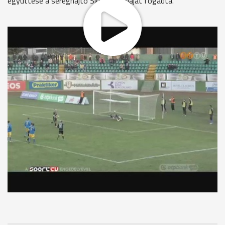
együttese a sereghajtó Siófok gárdáját fogadta.
Meglepetésre a találkozó 38. percében a vendégek szereztek
vezetést. A hazaiaknak a második félidőben sikerült
fordítaniuk: előbb Iszlai talált be 11-esből a 69. percben, majd
nem sokkal később Halmosi lőtt gólt szintén büntetőből. A
vasiak győzelmüknek köszönhetően feljöttek a tabella 9.
helyére.
MEGOSZTÁS