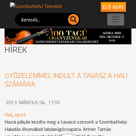
ÉLŐ ADÁS
HÍREK
GYŐZELEMMEL INDULT A TAVASZ A HALI
SZÁMÁRA
2013. MÁRCIUS 04., 17:55
Hali
,
sport
Hazai pályán kezdte meg a tavaszi szezont a Szombathelyi
Haladás élvonalbeli labdarúgócsapata. Artner Tamás