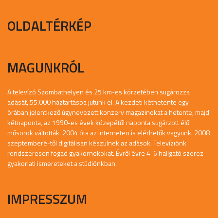
OLDALTÉRKÉP
MAGUNKRÓL
A televízó Szombathelyen és 25 km-es körzetében sugározza
adását, 55.000 háztartásba jutunk el. A kezdeti kéthetente egy
órában jelentkező úgynevezett konzerv magazinokat a hetente, majd
kétnaponta, az 1990-es évek közepétől naponta sugárzott élő
műsorok váltották. 2004 óta az interneten is elérhetők vagyunk. 2008
szeptemberé-től digitálisan készülnek az adások. Televíziónk
rendszeresen fogad gyakornokokat. Évről évre 4-6 hallgató szerez
gyakorlati ismereteket a stúdiónkban.
IMPRESSZUM