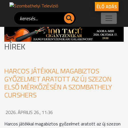
ÉLŐ ADÁS
HÍREK
HARCOS JÁTÉKKAL MAGABIZTOS
GYŐZELMET ARATOTT AZ ÚJ SZEZON
ELSŐ MÉRKŐZÉSÉN A SZOMBATHELY
CURSHERS
2026. ÁPRILIS 26., 11:36
Harcos játékkal magabiztos győzelmet aratott az új szezon