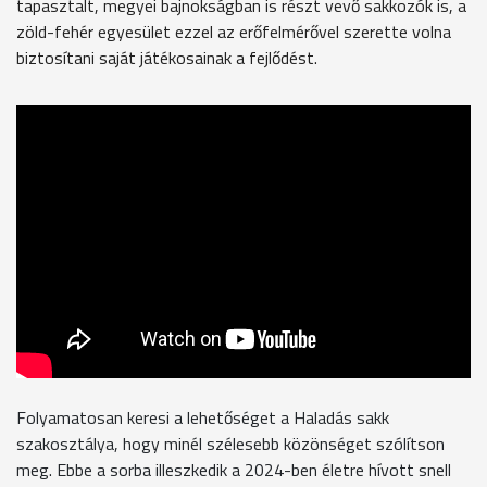
tapasztalt, megyei bajnokságban is részt vevő sakkozók is, a
zöld-fehér egyesület ezzel az erőfelmérővel szerette volna
biztosítani saját játékosainak a fejlődést.
Folyamatosan keresi a lehetőséget a Haladás sakk
szakosztálya, hogy minél szélesebb közönséget szólítson
meg. Ebbe a sorba illeszkedik a 2024-ben életre hívott snell