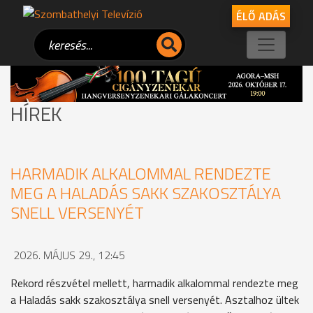
ÉLŐ ADÁS
HÍREK
HARMADIK ALKALOMMAL RENDEZTE
MEG A HALADÁS SAKK SZAKOSZTÁLYA
SNELL VERSENYÉT
2026. MÁJUS 29., 12:45
Rekord részvétel mellett, harmadik alkalommal rendezte meg
a Haladás sakk szakosztálya snell versenyét. Asztalhoz ültek