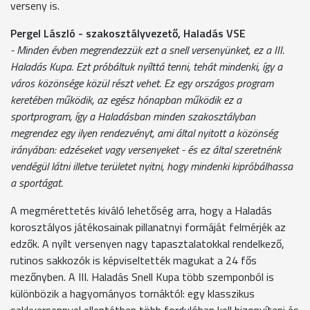
verseny is.
Pergel László - szakosztályvezető, Haladás VSE
- Minden évben megrendezzük ezt a snell versenyünket, ez a III.
Haladás Kupa. Ezt próbáltuk nyílttá tenni, tehát mindenki, így a
város közönsége közül részt vehet. Ez egy országos program
keretében működik, az egész hónapban működik ez a
sportprogram, így a Haladásban minden szakosztályban
megrendez egy ilyen rendezvényt, ami által nyitott a közönség
irányában: edzéseket vagy versenyeket - és ez által szeretnénk
vendégül látni illetve területet nyitni, hogy mindenki kipróbálhassa
a sportágat.
A megmérettetés kiváló lehetőség arra, hogy a Haladás
korosztályos játékosainak pillanatnyi formáját felmérjék az
edzők. A nyílt versenyen nagy tapasztalatokkal rendelkező,
rutinos sakkozók is képviseltették magukat a 24 fős
mezőnyben. A III. Haladás Snell Kupa több szemponból is
különbözik a hagyományos tornáktól: egy klasszikus
sakkversennyel ellentétben több fordulóban kell bizonyítani és