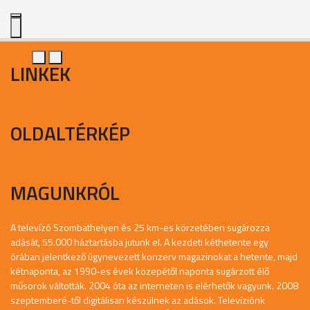
LINKEK
OLDALTÉRKÉP
MAGUNKRÓL
A televízó Szombathelyen és 25 km-es körzetében sugározza
adását, 55.000 háztartásba jutunk el. A kezdeti kéthetente egy
órában jelentkező úgynevezett konzerv magazinokat a hetente, majd
kétnaponta, az 1990-es évek közepétől naponta sugárzott élő
műsorok váltották. 2004 óta az interneten is elérhetők vagyunk. 2008
szeptemberé-től digitálisan készülnek az adások. Televíziónk