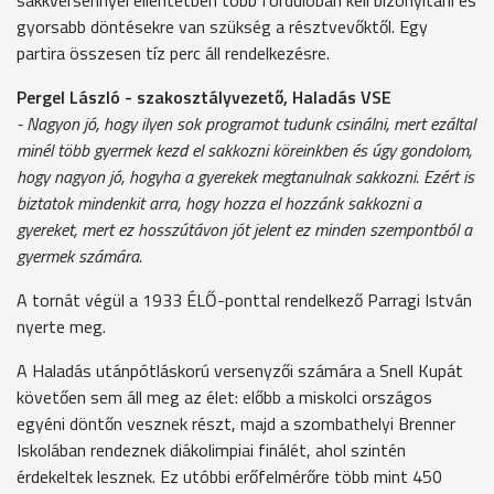
gyorsabb döntésekre van szükség a résztvevőktől. Egy
partira összesen tíz perc áll rendelkezésre.
Pergel László - szakosztályvezető, Haladás VSE
- Nagyon jó, hogy ilyen sok programot tudunk csinálni, mert ezáltal
minél több gyermek kezd el sakkozni köreinkben és úgy gondolom,
hogy nagyon jó, hogyha a gyerekek megtanulnak sakkozni. Ezért is
biztatok mindenkit arra, hogy hozza el hozzánk sakkozni a
gyereket, mert ez hosszútávon jót jelent ez minden szempontból a
gyermek számára.
A tornát végül a 1933 ÉLŐ-ponttal rendelkező Parragi István
nyerte meg.
A Haladás utánpótláskorú versenyzői számára a Snell Kupát
követően sem áll meg az élet: előbb a miskolci országos
egyéni döntőn vesznek részt, majd a szombathelyi Brenner
Iskolában rendeznek diákolimpiai finálét, ahol szintén
érdekeltek lesznek. Ez utóbbi erőfelmérőre több mint 450