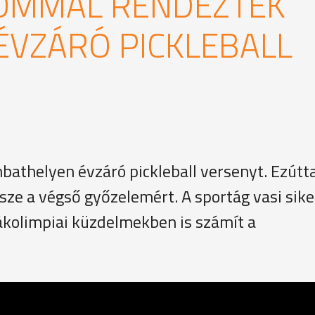
OMMAL RENDEZTEK
ÉVZÁRÓ PICKLEBALL
thelyen évzáró pickleball versenyt. Ezútta
sze a végső győzelemért. A sportág vasi sike
iákolimpiai küzdelmekben is számít a