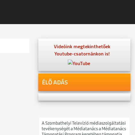
Videóink megtekinthetőek
Youtube-csatornánkon is!
ÉLŐ ADÁS