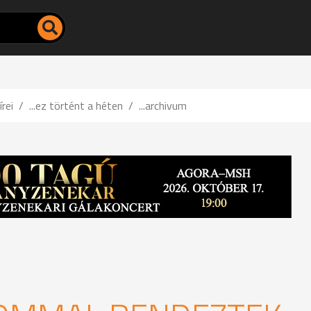
írei
...ez történt a héten
...archivum