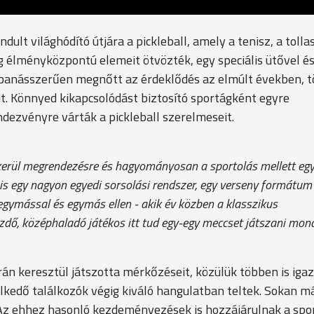
lt világhódító útjára a pickleball, amely a tenisz, a tolla
ág élményközpontú elemeit ötvözték, egy speciális ütővel é
banásszerűen megnőtt az érdeklődés az elmúlt években, 
it. Könnyed kikapcsolódást biztosító sportágként egyre
dezvényre várták a pickleball szerelmeseit.
kerül megrendezésre és hagyományosan a sportolás mellett eg
nis egy nagyon egyedi sorsolási rendszer, egy verseny formátum
 egymással és egymás ellen - akik év közben a klasszikus
zdő, középhaladó játékos itt tud egy-egy meccset játszani mon
rán keresztül játszotta mérkőzéseit, közülük többen is igaz
kedő találkozók végig kiváló hangulatban teltek. Sokan m
. Az ehhez hasonló kezdeményezések is hozzájárulnak a spo