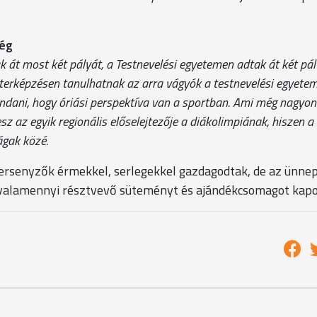
ség
 át most két pályát, a Testnevelési egyetemen adtak át két pál
erképzésen tanulhatnak az arra vágyók a testnevelési egyetem
ondani, hogy óriási perspektíva van a sportban. Ami még nagyon
z az egyik regionális előselejtezője a diákolimpiának, hiszen a
ágak közé.
ersenyzők érmekkel, serlegekkel gazdagodtak, de az ünne
- valamennyi résztvevő süteményt és ajándékcsomagot kapo