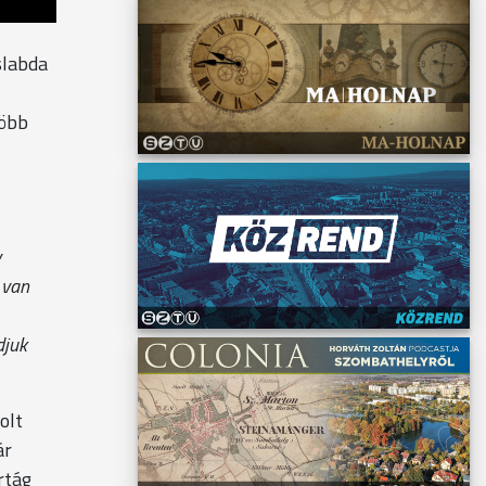
slabda
s
több
y
 van
djuk
olt
ár
rtág