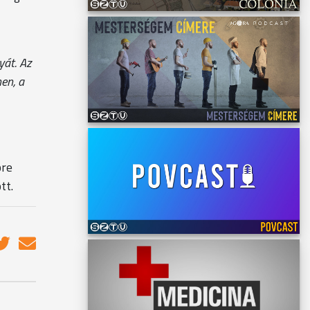
yát. Az
en, a
pre
tt.