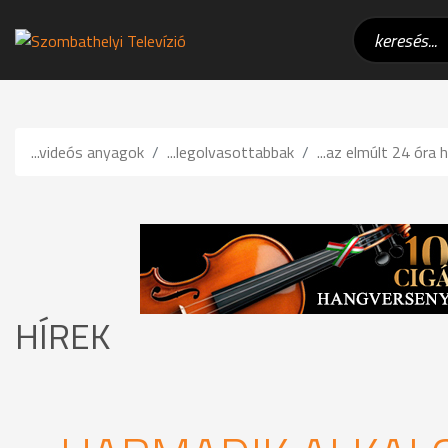
...videós anyagok
...legolvasottabbak
...az elmúlt 24 óra h
HÍREK