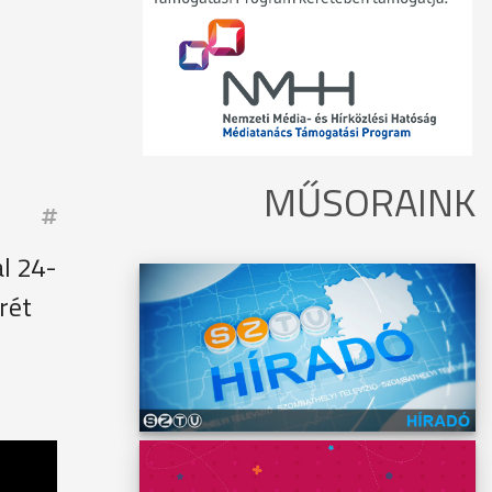
MŰSORAINK
l 24-
rét