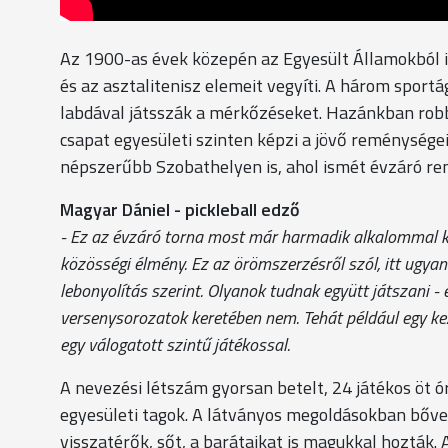
Az 1900-as évek közepén az Egyesült Államokból indu
és az asztalitenisz elemeit vegyíti. A három sport
labdával játsszák a mérkőzéseket. Hazánkban rob
csapat egyesületi szinten képzi a jövő reménysége
népszerűbb Szobathelyen is, ahol ismét évzáró ren
Magyar Dániel - pickleball edző
- Ez az évzáró torna most már harmadik alkalommal 
közösségi élmény. Ez az örömszerzésről szól, itt ugya
lebonyolítás szerint. Olyanok tudnak együtt játszani -
versenysorozatok keretében nem. Tehát például egy ke
egy válogatott szintű játékossal.
A nevezési létszám gyorsan betelt, 24 játékos öt ó
egyesületi tagok. A látványos megoldásokban bővel
visszatérők, sőt, a barátaikat is magukkal hozták