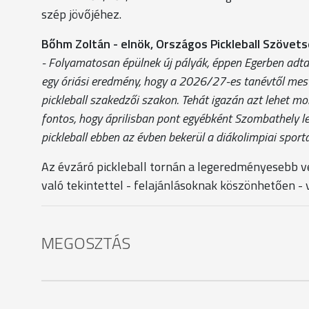
szép jövőjéhez.
Bőhm Zoltán - elnök, Országos Pickleball Szövet
- Folyamatosan épülnek új pályák, éppen Egerben adtak
egy óriási eredmény, hogy a 2026/27-es tanévtől mest
pickleball szakedzői szakon. Tehát igazán azt lehet m
fontos, hogy áprilisban pont egyébként Szombathely les
pickleball ebben az évben bekerül a diákolimpiai sport
Az évzáró pickleball tornán a legeredményesebb v
való tekintettel - felajánlásoknak köszönhetően 
MEGOSZTÁS