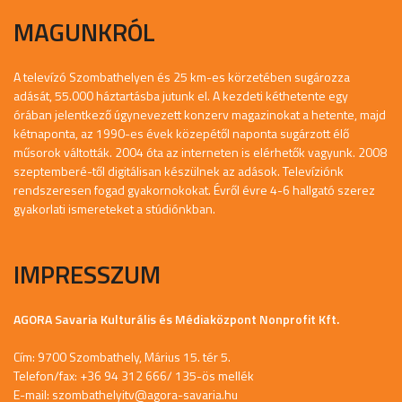
MAGUNKRÓL
A televízó Szombathelyen és 25 km-es körzetében sugározza
adását, 55.000 háztartásba jutunk el. A kezdeti kéthetente egy
órában jelentkező úgynevezett konzerv magazinokat a hetente, majd
kétnaponta, az 1990-es évek közepétől naponta sugárzott élő
műsorok váltották. 2004 óta az interneten is elérhetők vagyunk. 2008
szeptemberé-től digitálisan készülnek az adások. Televíziónk
rendszeresen fogad gyakornokokat. Évről évre 4-6 hallgató szerez
gyakorlati ismereteket a stúdiónkban.
IMPRESSZUM
AGORA Savaria Kulturális és Médiaközpont Nonprofit Kft.
Cím: 9700 Szombathely, Márius 15. tér 5.
Telefon/fax: +36 94 312 666/ 135-ös mellék
E-mail:
szombathelyitv@agora-savaria.hu