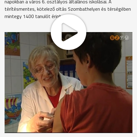
napokban a város 6. osztályos általános iskolásai. A
térítésmentes, kötelező oltás Szombathelyen és térségében
mintegy 1400 tanulót érint.
Mivel az oltóanyag legyengített vírust tartalmaz, az oltást
követő második héten egy-két napig tartó láz és kiütés
kialakulhat. Az esetleges mellékhatásokról a szülők írásban
kaptak tájékoztatást. Októberben ugyanezt a korosztályt
diftéria, tetanusz és szamárköhögés elleni vakcinával oltják
be.
MEGOSZTÁS