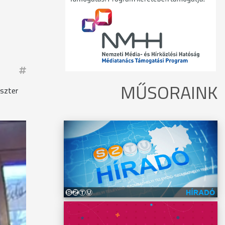
MŰSORAINK
iszter
asztása
, hogy