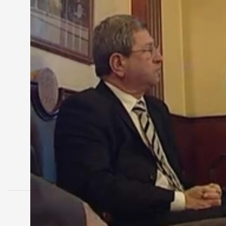
Hende Csaba szerint felelőtlenség volt a sorkaton
Magyar Honvédség önkéntesekből álló haderejét. 20
önkéntes haderőt toboroznak. Szólt arról is, hogy
minisztériumban, és elhangzott, hogy a ciklus végére
MEGOSZTÁS