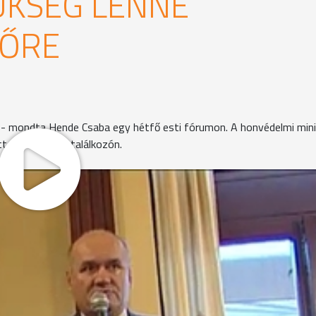
ÜKSÉG LENNE
RŐRE
 - mondta Hende Csaba egy hétfő esti fórumon. A honvédelmi min
t vett részt a találkozón.
 kezdte a fórumot. Puskás Tivadar megígérte, hogy megvál
vetkezmények nélkül. Hende Csaba elmondta - büszke arra
vadar a politikai pályafutását; és tudja, hogy az eddig
. Beszélt arról is, hogy miniszteri beiktatása óta milyen
szág nélkülözhetetlen biztonságát a levegőhöz hasonlította.
y elfogy, pillanatok múlva az életünk kerül veszélybe."