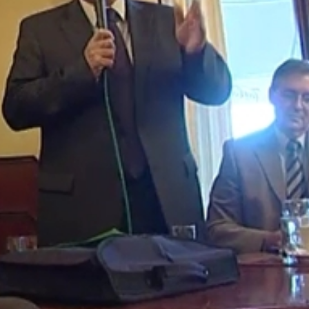
aság eltörlése anélkül, hogy nem szervezték meg helyette 
14 végéig ezt bepótolják, és legalább 6-8 ezer főből álló
 megszünteti a felesleges pénzköltést a honvédelmi
 el fog készülni a 86-os út is.