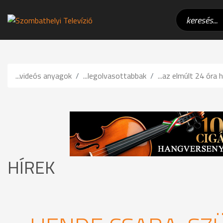
...videós anyagok
...legolvasottabbak
...az elmúlt 24 óra h
HÍREK