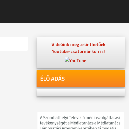
Videóink megtekinthetőek
Youtube-csatornánkon is!
ÉLŐ ADÁS