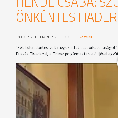
HENDE CSABA: SZ
ÖNKÉNTES HADE
2010. SZEPTEMBER 21., 13:33
közélet
"Felelőtlen döntés volt megszüntetni a sorkatonaságot"
Puskás Tivadarral, a Fidesz polgármester-jelöltjével együt
A miniszter és a polgármesterjelölt múltidézéssel
esetén nem fordulhatnak elő korrupciós esetek kö
annak idején az ő unszolására kezdte meg Puskás Ti
felmutatott eredményeivel méltó a város vezetésére
lépéseket tett, és milyen teendők előtt áll. Az or
"Amíg lélegezni tudunk, észre sem vesszük, de ahog