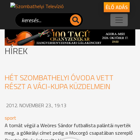
ÉLŐ ADÁS
HÍREK
HÉT SZOMBATHELYI ÓVODA VETT
RÉSZT A VÁCI-KUPA KÜZDELMEIN
2012. NOVEMBER 23., 19:13
sport
A tornát végül a Weöres Sándor futballista palántái nyerték
meg, a gólkirályi címet pedig a Mocorgó csapatában szereplő