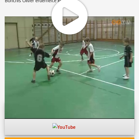
Bonchis Olivér érdemelte ki.
MEGOSZTÁS
Videóink megtekinthetőek
Youtube-csatornánkon is!