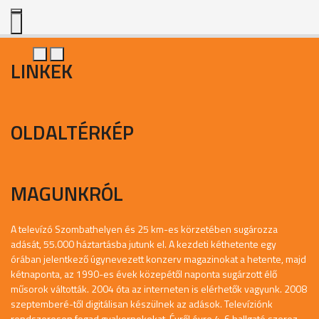
LINKEK
OLDALTÉRKÉP
MAGUNKRÓL
A televízó Szombathelyen és 25 km-es körzetében sugározza
adását, 55.000 háztartásba jutunk el. A kezdeti kéthetente egy
órában jelentkező úgynevezett konzerv magazinokat a hetente, majd
kétnaponta, az 1990-es évek közepétől naponta sugárzott élő
műsorok váltották. 2004 óta az interneten is elérhetők vagyunk. 2008
szeptemberé-től digitálisan készülnek az adások. Televíziónk
rendszeresen fogad gyakornokokat. Évről évre 4-6 hallgató szerez