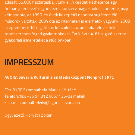
adását, 55.000 háztartásba jutunk el. A kezdeti kéthetente egy
órában jelentkező úgynevezett konzerv magazinokat a hetente, majd
kétnaponta, az 1990-es évek közepétől naponta sugárzott élő
műsorok váltották. 2004 óta az interneten is elérhetők vagyunk. 2008
szeptemberé-től digitálisan készülnek az adások. Televíziónk
rendszeresen fogad gyakornokokat. Évről évre 4-6 hallgató szerez
gyakorlati ismereteket a stúdiónkban.
IMPRESSZUM
AGORA Savaria Kulturális és Médiaközpont Nonprofit Kft.
Cím: 9700 Szombathely, Márius 15. tér 5.
Telefon/fax: +36 94 312 666/ 135-ös mellék
E-mail:
szombathelyitv@agora-savaria.hu
Ügyvezető: Horváth Zoltán