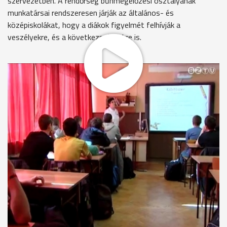
szervezetben. A rendőrség bűnmegelőzési osztályának
munkatársai rendszeresen járják az általános- és
középiskolákat, hogy a diákok figyelmét felhívják a
veszélyekre, és a következményekre is.
A büntető törvénykönyv mostani szigorítása után egy
marihuánás cigarettát elszívó fiatal akár 5 évig terjedő
szabadságvesztésre is számíthat.
"Alkohol, cigaretta, gyógyszerek, koffein, energiaital,
szerencsejáték."
Rendhagyó osztályfőnöki óra a Szombathelyi Műszaki
Szakképző Iskolában. Németh Andrea rendőrszázados
beszélget a diákokkal a legális és az illegális drogokról és
hatásaikról.
"Öngyilkosság, öncsonkítás, öröm- és dühkitörések,