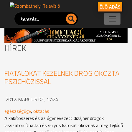
ÉLŐ ADÁS
HÍREK
FIATALOKAT KEZELNEK DROG OKOZTA
PSZICHÓZISSAL
2012. MÁRCIUS 02., 17:24
egészségügy
,
oktatás
A kábítószerek és az úgynevezett dizájner drogok
visszafordíthatlan és súlyos károkat okoznak a még fejlődő