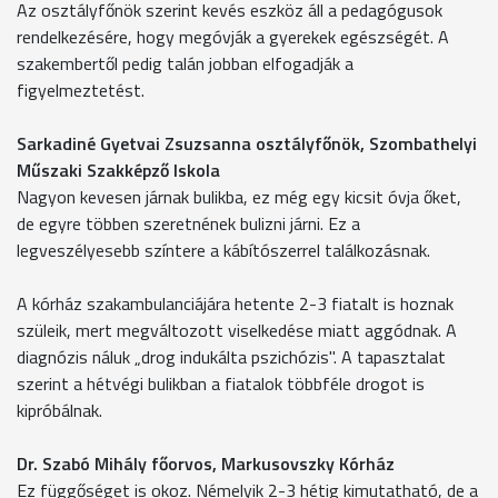
Az osztályfőnök szerint kevés eszköz áll a pedagógusok
rendelkezésére, hogy megóvják a gyerekek egészségét. A
szakembertől pedig talán jobban elfogadják a
figyelmeztetést.
Sarkadiné Gyetvai Zsuzsanna osztályfőnök, Szombathelyi
Műszaki Szakképző Iskola
Nagyon kevesen járnak bulikba, ez még egy kicsit óvja őket,
de egyre többen szeretnének bulizni járni. Ez a
legveszélyesebb színtere a kábítószerrel találkozásnak.
A kórház szakambulanciájára hetente 2-3 fiatalt is hoznak
szüleik, mert megváltozott viselkedése miatt aggódnak. A
diagnózis náluk „drog indukálta pszichózis". A tapasztalat
szerint a hétvégi bulikban a fiatalok többféle drogot is
kipróbálnak.
Dr. Szabó Mihály főorvos, Markusovszky Kórház
Ez függőséget is okoz. Némelyik 2-3 hétig kimutatható, de a