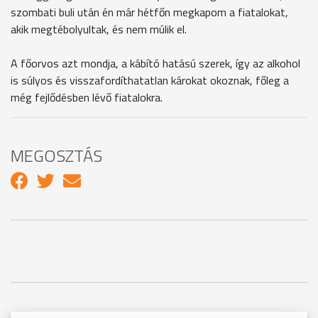
szombati buli után én már hétfőn megkapom a fiatalokat,
akik megtébolyultak, és nem múlik el.
A főorvos azt mondja, a kábító hatású szerek, így az alkohol
is súlyos és visszafordíthatatlan károkat okoznak, főleg a
még fejlődésben lévő fiatalokra.
MEGOSZTÁS