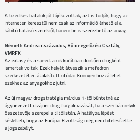
hiperérzékenység hangra és fényre is."
A tizedikes fiatalok jól tájékozottak, azt is tudják, hogy az
interneten keresztül nem csak az információ érhető el a
kábító hatású szerekről, hanem be is szerezhető az anyag.
Németh Andrea r.százados, Bűnmegelőzési Osztály,
VMRFK
Az extasy és a speed, amik korábban döntően drogként
ismertek voltak. Ezek helyét átveszik a mefedron
szerkezetében átalakított utódai. Könnyen hozzá lehet
ezekhez az anyagokhoz jutni.
Az új magyar drogstratégia március 1-től büntetné az
úgynevezett dizájner drog forgalmazását, ha a szer bármelyik
összetevője szerepel a tiltólistán. A hatályba lépést
késlelteti, hogy az Európai Bizottság még nem hitelesítette
a jogszabályt.