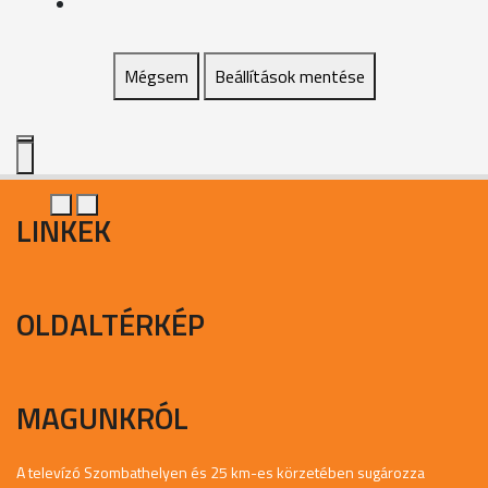
Mégsem
Beállítások mentése
LINKEK
OLDALTÉRKÉP
MAGUNKRÓL
A televízó Szombathelyen és 25 km-es körzetében sugározza