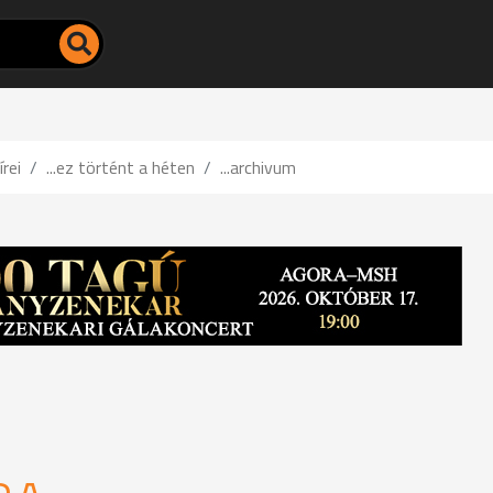
írei
...ez történt a héten
...archivum