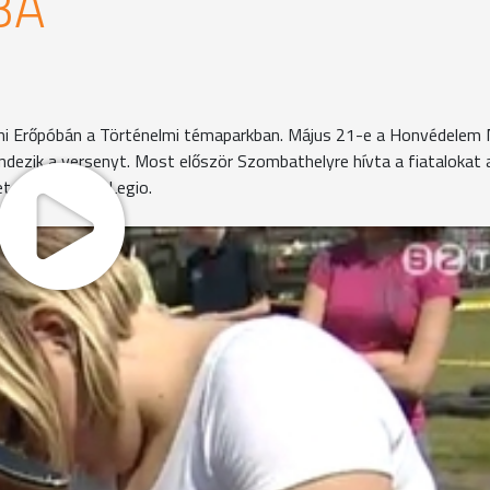
BA
mi Erőpóbán a Történelmi témaparkban. Május 21-e a Honvédelem 
ndezik a versenyt. Most először Szombathelyre hívta a fiatalokat 
t és a Savaria Legio.
ti. Futnak, kúsznak, cipelik a menetfelszerelést a diákok. A
sében és összerakásában is. A gránátdobás viszont senkin