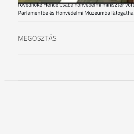
fővédnöke Hende Csaba honvédelmi miniszter volt,
Parlamentbe és Honvédelmi Múzeumba látogathat
MEGOSZTÁS