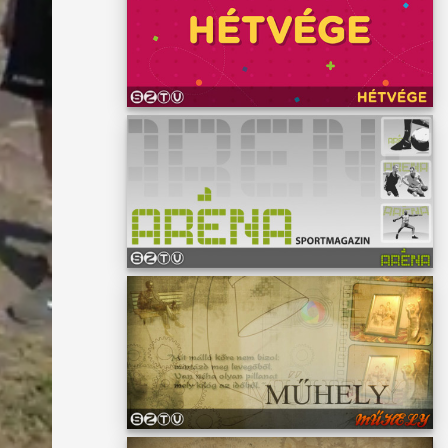
unk az
 7.
y