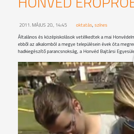
HONVÉD ERŐPRÓ
2011. MÁJUS 20., 14:45
oktatás
,
színes
Általános és középiskolások vetélkedtek a mai Honvédel
ebből az alkalomból a megye településein évek óta megre
hadkiegészítő parancsnokság, a Honvéd Bajtársi Egyesüle
A Zrínyi-iskola csapata épp az akadálypályát teljesí
lányoknak is kihívás az erőpróba.
"Ki akartuk próbálni, milyen katonának lenni.
-Milyen benyomást szereztetek?
Nagyon jó, volt, fantasztikus."
A lányok voltak a gyorsabbak a fegyver szétszedé