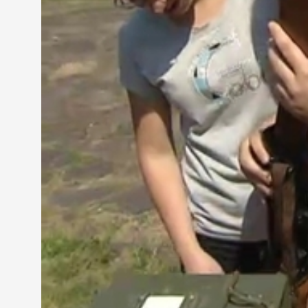
ment könnyen.
A diákok a legionáriusok segítségével egy ókori harc
"Lövedékek kilövésére való rövid hatótávolságú os
A versenyre 25 csapat jelentkezett a megyéből.
Ferge László - százados, hadkiegészítő parancs
"A Magyar Honvédség kiemelten figyel arra, hogy a 
is, hogy bemutassuk, milyen a kiképzés."
A gyerekek ízelítőt kaptak abból, hogyan készül fel
osztályosok is, akik már eldöntötték, hogy a katona
Varga Balázs - tanuló, Celldömölk-Alsóság Általán
"Nekem az tetszik benne, hogy van sok fegyver, kik
Ebben a szimulátorban pedig egy MIG 29-es harci re