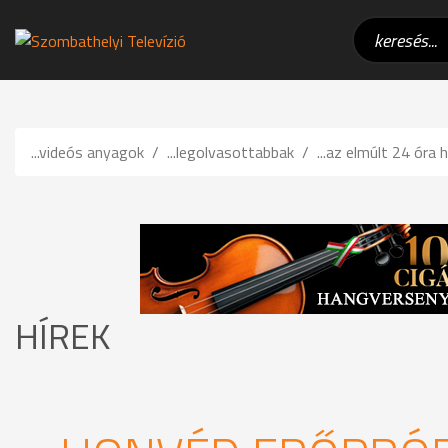
...videós anyagok
...legolvasottabbak
...az elmúlt 24 óra h
HÍREK