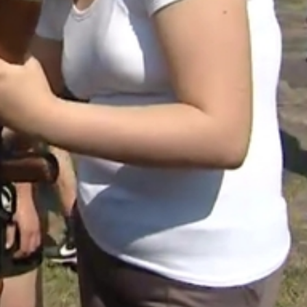
i eszközt, a skorpiólövőt is kipróbálhatták.
tromgép."
nokság
fiatalok egészségesen éljenek, sportoljanak. Emellett cél
 egy katona a feladatai végrehajtására. Voltak köztük olyan
i hivatást választják.
os Iskola
épzés, futás, fekvőtámasz, stb."
pülőgép pilótájaként is helyt állhattak a diákok. A versen