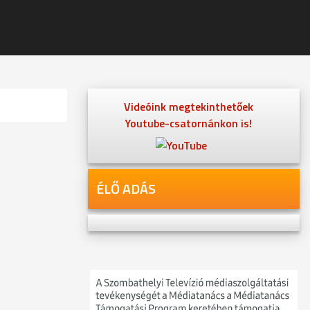
Videóink megtekinthetőek
Youtube-csatornánkon is!
ÉLŐ ADÁS