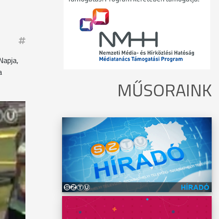
Napja,
a
MŰSORAINK
ek nem