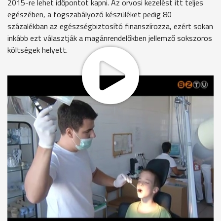
2015-re lehet időpontot kapni. Az orvosi kezelést itt teljes
egészében, a fogszabályozó készüléket pedig 80
százalékban az egészségbiztosító finanszírozza, ezért sokan
inkább ezt választják a magánrendelőkben jellemző sokszoros
költségek helyett.
Vas megye betegeit jelenleg 3 szakorvos látja el, ha 5-en
lennének, akár egy évvel is csökkenhetne a várakozási idő.
18 évesnél fiatalabb, Vas megyei betegeket fogadnak a
szombathelyi szakrendelésen. Ádám már túl van az első
vizsgálaton, most azért jött, hogy lenyomatot vegyenek a
fogáról.
Tatai Péterné
9 éves a kisunokám, és az iskolaorvos ajánlotta, hogy
fogszabályozásra lenne szüksége, kaptunk beutalót és már
kaptunk időpontot, és nyilván azért, mert kicsit egyenetlenek