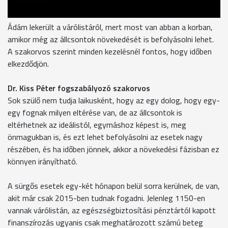
a fogai és hogy szép legyen.
Ádám lekerült a várólistáról, mert most van abban a korban,
amikor még az állcsontok növekedését is befolyásolni lehet.
A szakorvos szerint minden kezelésnél fontos, hogy időben
elkezdődjön.
Dr. Kiss Péter fogszabályozó szakorvos
Sok szülő nem tudja laikusként, hogy az egy dolog, hogy egy-
egy fognak milyen eltérése van, de az állcsontok is
eltérhetnek az ideálistól, egymáshoz képest is, meg
önmagukban is, és ezt lehet befolyásolni az esetek nagy
részében, és ha időben jönnek, akkor a növekedési fázisban ez
könnyen irányítható.
A sürgős esetek egy-két hónapon belül sorra kerülnek, de van,
akit már csak 2015-ben tudnak fogadni. Jelenleg 1150-en
vannak várólistán, az egészségbiztosítási pénztártól kapott
finanszírozás ugyanis csak meghatározott számú beteg