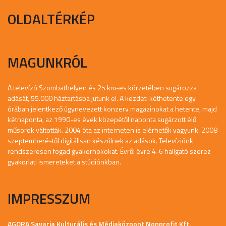
OLDALTÉRKÉP
MAGUNKRÓL
A televízó Szombathelyen és 25 km-es körzetében sugározza
adását, 55.000 háztartásba jutunk el. A kezdeti kéthetente egy
órában jelentkező úgynevezett konzerv magazinokat a hetente, majd
kétnaponta, az 1990-es évek közepétől naponta sugárzott élő
műsorok váltották. 2004 óta az interneten is elérhetők vagyunk. 2008
szeptemberé-től digitálisan készülnek az adások. Televíziónk
rendszeresen fogad gyakornokokat. Évről évre 4-6 hallgató szerez
gyakorlati ismereteket a stúdiónkban.
IMPRESSZUM
AGORA Savaria Kulturális és Médiaközpont Nonprofit Kft.