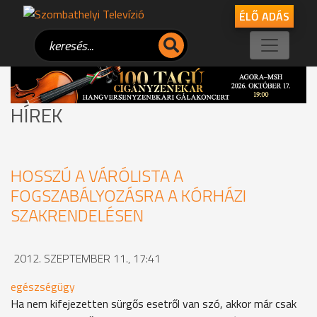
ÉLŐ ADÁS
HÍREK
HOSSZÚ A VÁRÓLISTA A
FOGSZABÁLYOZÁSRA A KÓRHÁZI
SZAKRENDELÉSEN
2012. SZEPTEMBER 11., 17:41
egészségügy
Ha nem kifejezetten sürgős esetről van szó, akkor már csak