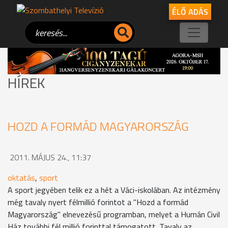
ÉLŐ ADÁS
HÍREK
HOZD A FORMÁD MAGYARORSZÁG
2011. MÁJUS 24., 11:37
oktatás
,
sport
A sport jegyében telik ez a hét a Váci-iskolában. Az intézmény
még tavaly nyert félmillió forintot a "Hozd a formád
Magyarország" elnevezésű programban, melyet a Humán Civil
Ház további fél millió forinttal támogatott. Tavaly az