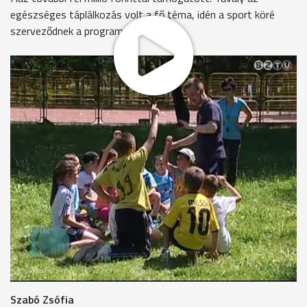
egészséges táplálkozás volt a fő téma, idén a sport köré
szerveződnek a programok.
Az iskola apraja-nagyja öszegyűlt kora délután az intézmény
udvarán. A hivatalos megnyitó után az alsó tagozatos diákok
a tanáraikkal együtt futottak át a Sportligetbe. A
felsősöknek pedig az iskoludvaron kezdődtek meg a
váltóversenyek. A diákok egyénileg is nevezhetettek 30 és 60
méteres futásra, de az ügyesebbek 4x100 méteres
váltófutásban is összemérhették teljesítményüket.
Az iskola diákjai közül a legtöbben sportolnak valamit,
szeretik a mozgást és tudják, ez hozzátartozik az
egészséges életmódhoz.
Földvárszki Edina
"Az aerobicot azért, mert már régóta űzöm, a futás meg
egészségesen tart, meg tartja a formámat."
Szabó Zsófia