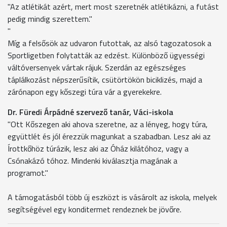
"Az atlétikát azért, mert most szeretnék atlétikázni, a futást
pedig mindig szerettem."
"
Míg a felsősök az udvaron futottak, az alsó tagozatosok a
Sportligetben folytatták az edzést. Különböző ügyességi
váltóversenyek vártak rájuk. Szerdán az egészséges
táplálkozást népszerűsítik, csütörtökön biciklizés, majd a
zárónapon egy kőszegi túra vár a gyerekekre.
Dr. Füredi Árpádné szervező tanár, Váci-iskola
"Ott Kőszegen aki ahova szeretne, az a lényeg, hogy túra,
együttlét és jól érezzük magunkat a szabadban. Lesz aki az
Írottkőhöz túrázik, lesz aki az Óház kilátóhoz, vagy a
Csónakázó tóhoz. Mindenki kiválasztja magának a
programot."
A támogatásból több új eszközt is vásárolt az iskola, melyek
segítségével egy konditermet rendeznek be jövőre.