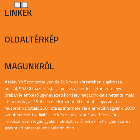
LINKEK
OLDALTÉRKÉP
MAGUNKRÓL
A televízó Szombathelyen és 25 km-es körzetében sugározza
adását, 55.000 háztartásba jutunk el. A kezdeti kéthetente egy
órában jelentkező úgynevezett konzerv magazinokat a hetente, majd
kétnaponta, az 1990-es évek közepétől naponta sugárzott élő
műsorok váltották. 2004 óta az interneten is elérhetők vagyunk. 2008
szeptemberé-től digitálisan készülnek az adások. Televíziónk
rendszeresen fogad gyakornokokat. Évről évre 4-6 hallgató szerez
gyakorlati ismereteket a stúdiónkban.