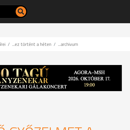
írei
...ez történt a héten
...archivum