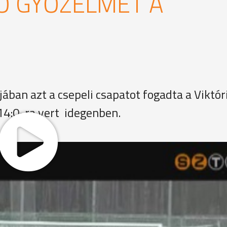
Ő GYŐZELMET A
ában azt a csepeli csapatot fogadta a Viktór
 14:0-ra vert idegenben.
 hogy erősen tartalékos összeállításban léptek pályára. A 
któria egyet szerzett. Iszak Gábor együttese így továbbra i
év utolsó bajnokiján a Nagypáli csapatánál vendégeskednek.