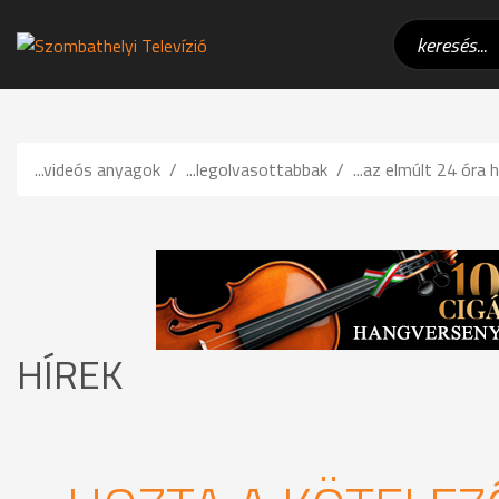
...videós anyagok
...legolvasottabbak
...az elmúlt 24 óra h
HÍREK