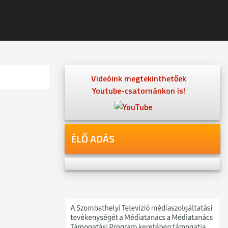
Videóink megtekinthetőek
Youtube-csatornánkon is!
ÉLŐ ADÁS