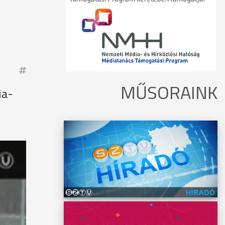
MŰSORAINK
ia-
hazaiak
s a