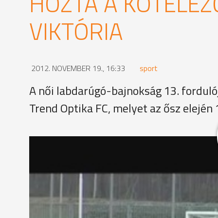
HOZTA A KÖTELEZ
VIKTÓRIA
2012. NOVEMBER 19., 16:33
sport
A női labdarúgó-bajnokság 13. fordulój
Trend Optika FC, melyet az ősz elején
Ezúttal a vasiak úgy arattak 3:1 arányú győzelmet,
góljai közül Megyeri Boglárka kettőt, míg Széles Vi
tabella harmadik helyén áll. A szombathelyiek az 
MEGOSZTÁS