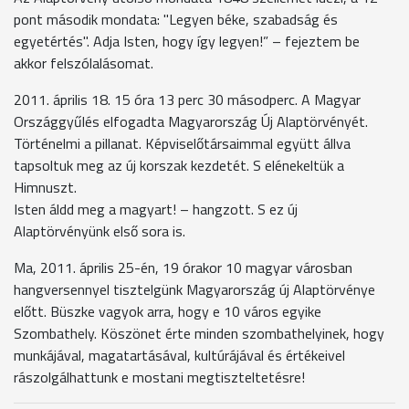
pont második mondata: "Legyen béke, szabadság és
egyetértés". Adja Isten, hogy így legyen!” – fejeztem be
akkor felszólalásomat.
2011. április 18. 15 óra 13 perc 30 másodperc. A Magyar
Országgyűlés elfogadta Magyarország Új Alaptörvényét.
Történelmi a pillanat. Képviselőtársaimmal együtt állva
tapsoltuk meg az új korszak kezdetét. S elénekeltük a
Himnuszt.
Isten áldd meg a magyart! – hangzott. S ez új
Alaptörvényünk első sora is.
Ma, 2011. április 25-én, 19 órakor 10 magyar városban
hangversennyel tisztelgünk Magyarország új Alaptörvénye
előtt. Büszke vagyok arra, hogy e 10 város egyike
Szombathely. Köszönet érte minden szombathelyinek, hogy
munkájával, magatartásával, kultúrájával és értékeivel
rászolgálhattunk e mostani megtiszteltetésre!