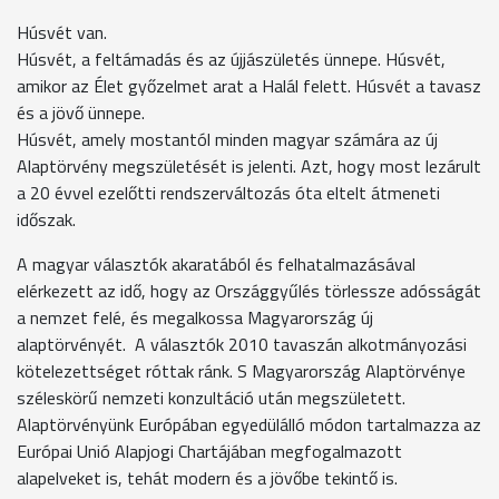
Húsvét van.
Húsvét, a feltámadás és az újjászületés ünnepe. Húsvét,
amikor az Élet győzelmet arat a Halál felett. Húsvét a tavasz
és a jövő ünnepe.
Húsvét, amely mostantól minden magyar számára az új
Alaptörvény megszületését is jelenti. Azt, hogy most lezárult
a 20 évvel ezelőtti rendszerváltozás óta eltelt átmeneti
időszak.
A magyar választók akaratából és felhatalmazásával
elérkezett az idő, hogy az Országgyűlés törlessze adósságát
a nemzet felé, és megalkossa Magyarország új
alaptörvényét. A választók 2010 tavaszán alkotmányozási
kötelezettséget róttak ránk. S Magyarország Alaptörvénye
széleskörű nemzeti konzultáció után megszületett.
Alaptörvényünk Európában egyedülálló módon tartalmazza az
Európai Unió Alapjogi Chartájában megfogalmazott
alapelveket is, tehát modern és a jövőbe tekintő is.