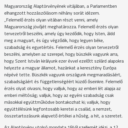
Magyarország Alaptörvényének vitájában, a Parlamentben
elhangzott hozzászólásom néhány sorát idézem.
„Felemelő érzés olyan vitában részt venni, amely
Magyarország jövőjét meghatározza. Felemelő érzés olyan
tervezetről beszélni, amely úgy kezdődik, hogy Isten, áldd
meg a magyart, és úgy végződik, hogy legyen béke,
szabadság és egyetértés. Felemelő érzés olyan tervezetről
beszélni, amelyben az szerepel, hogy büszkék vagyunk arra,
hogy Szent István királyunk ezer évvel ezelőtt szilárd alapokra
helyezte a magyar államot, hazánkat a keresztény Európa
népévé tette. Büszkék vagyunk országunk megmaradásáért,
szabadságáért és függetlenségéért küzdő őseinkre. Felemelő
érzés olyat olvasni, hogy valljuk, hogy az emberi lét alapja az
emberi méltóság; valljuk, hogy az egyéni szabadság csak
másokkal együttműködve bontakozhat ki; valljuk, hogy
együttélésünk legfontosabb keretei a család, a nemzet,
összetartozásunk alapvető értékei a hűség, a hit, a szeretet.
Az Alaptörvény utolsó mondata 1848 szellemét idézi, a 12