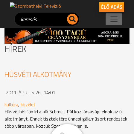
ÉLŐ ADÁS
HÍREK
HÚSVÉTI ALKOTMÁNY
2011. ÁPRILIS 26., 14:01
kultúra
,
közélet
Húsvéthétfőn írta alá Schmitt Pál köztársasági elnök az új
alkotmányt. Ennek tiszteletére ünnepi gálaműsort rendeztek
több városban, köztük Szombathelyen is.