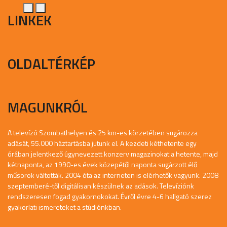
LINKEK
OLDALTÉRKÉP
MAGUNKRÓL
A televízó Szombathelyen és 25 km-es körzetében sugározza
adását, 55.000 háztartásba jutunk el. A kezdeti kéthetente egy
órában jelentkező úgynevezett konzerv magazinokat a hetente, majd
kétnaponta, az 1990-es évek közepétől naponta sugárzott élő
műsorok váltották. 2004 óta az interneten is elérhetők vagyunk. 2008
szeptemberé-től digitálisan készülnek az adások. Televíziónk
rendszeresen fogad gyakornokokat. Évről évre 4-6 hallgató szerez
gyakorlati ismereteket a stúdiónkban.