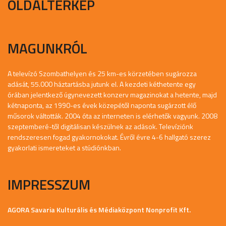
OLDALTÉRKÉP
MAGUNKRÓL
A televízó Szombathelyen és 25 km-es körzetében sugározza
adását, 55.000 háztartásba jutunk el. A kezdeti kéthetente egy
órában jelentkező úgynevezett konzerv magazinokat a hetente, majd
kétnaponta, az 1990-es évek közepétől naponta sugárzott élő
műsorok váltották. 2004 óta az interneten is elérhetők vagyunk. 2008
szeptemberé-től digitálisan készülnek az adások. Televíziónk
rendszeresen fogad gyakornokokat. Évről évre 4-6 hallgató szerez
gyakorlati ismereteket a stúdiónkban.
IMPRESSZUM
AGORA Savaria Kulturális és Médiaközpont Nonprofit Kft.