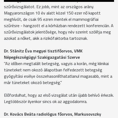
Vas megyében a nők 64 százaléka komolyan veszi a
szűrővizsgálatot. Ez jobb, mint az országos arány.
Magyarországon 10 év alatt közel 150 ezer nő kapott
meghívót, de csak 95 ezren mentek el mammográfiai
szűrésre - hangzott el a kórházban rendezett konferencián. A
szűrővizsgálatok jelentősége, hogy név szerint szólítja meg
azokat a nőket, akik a rizikófaktorba tartoznak.
Dr. Stánitz Éva megyei tisztifőorvos, VMK
Népegészségügyi Szakigazgatási Szerve
"Az időben megtalált betegség, vagyis a korán, még klinikai
tüneteket nem okozó állapotban felfedezett betegség
gyógyítási esélye összehasonlíthatatlanul magasabb, mint a
már tüneteket okozó betegség."
Előfordulhat, hogy az első vizsgálat után újabb behívó érkezik.
Legtöbbször ilyenkor sincs ok az aggodalomra.
Dr. Kovács Beáta radiológus főorvos, Markusovszky