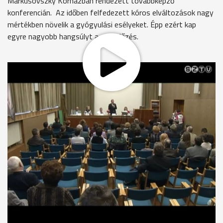
Markusovszky Kórházban rendezett továbbképző
konferencián. Az időben felfedezett kóros elváltozások nagy
mértékben növelik a gyógyulási esélyeket. Épp ezért kap
egyre nagyobb hangsúlyt a megelőzés.
"Panasza van-e? Nincs. Hormontartalmú gyógyszert szed?
Nem. "
Kenesei Gyuláné behívóval érkezett a mammográfiai
szűrésre.
Kenesei Gyuláné
"Most harmadszor kaptam, 2 évente, és én mindig minden
egyes alkalommal eljövök, mert úgy érzem, hogy ez nagyon
fontos, hogy az ember ha nem is érez semmit, ha
önvizsgálatot is tart, nem biztos, hogy észreveszi azt, hogy
van ott valami a mélyben."