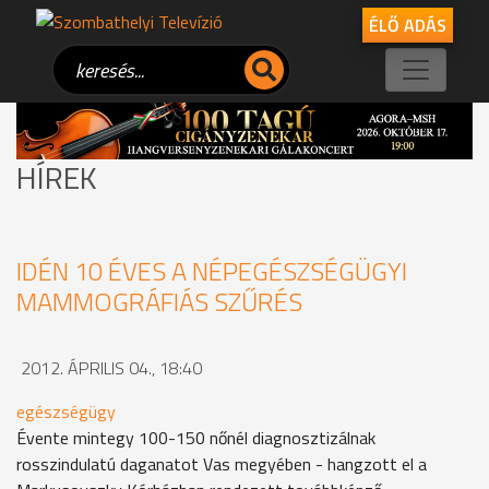
ÉLŐ ADÁS
HÍREK
IDÉN 10 ÉVES A NÉPEGÉSZSÉGÜGYI
MAMMOGRÁFIÁS SZŰRÉS
2012. ÁPRILIS 04., 18:40
egészségügy
Évente mintegy 100-150 nőnél diagnosztizálnak
rosszindulatú daganatot Vas megyében - hangzott el a