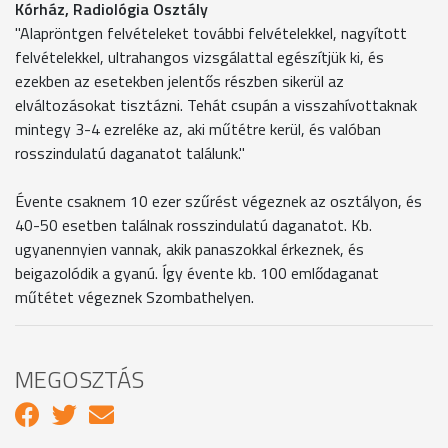
Kórház, Radiológia Osztály
"Alapröntgen felvételeket további felvételekkel, nagyított
felvételekkel, ultrahangos vizsgálattal egészítjük ki, és
ezekben az esetekben jelentős részben sikerül az
elváltozásokat tisztázni. Tehát csupán a visszahívottaknak
mintegy 3-4 ezreléke az, aki műtétre kerül, és valóban
rosszindulatú daganatot találunk."
Évente csaknem 10 ezer szűrést végeznek az osztályon, és
40-50 esetben találnak rosszindulatú daganatot. Kb.
ugyanennyien vannak, akik panaszokkal érkeznek, és
beigazolódik a gyanú. Így évente kb. 100 emlődaganat
műtétet végeznek Szombathelyen.
MEGOSZTÁS