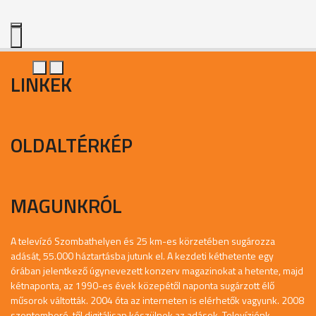
LINKEK
OLDALTÉRKÉP
MAGUNKRÓL
A televízó Szombathelyen és 25 km-es körzetében sugározza
adását, 55.000 háztartásba jutunk el. A kezdeti kéthetente egy
órában jelentkező úgynevezett konzerv magazinokat a hetente, majd
kétnaponta, az 1990-es évek közepétől naponta sugárzott élő
műsorok váltották. 2004 óta az interneten is elérhetők vagyunk. 2008
szeptemberé-től digitálisan készülnek az adások. Televíziónk