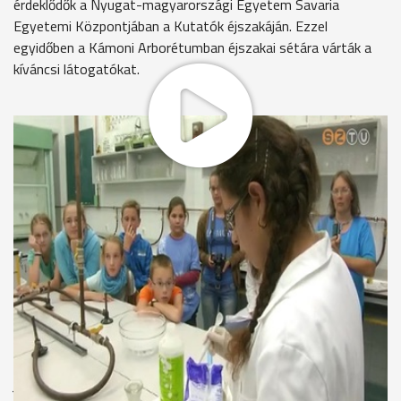
érdeklődők a Nyugat-magyarországi Egyetem Savaria
Egyetemi Központjában a Kutatók éjszakáján. Ezzel
egyidőben a Kámoni Arborétumban éjszakai sétára várták a
kíváncsi látogatókat.
A “fekete kígyó” kísérletet mutatta be az általános
iskolásoknak az egyetem egyik hallgatója.
“Ehhez szükségem van egy kis homokra, amit ide ráteszek és
porcukorra és nátrium-hidrogén-carbonátra.”
A látványos bemutató volt az egyik legnépszerűbb program a
Kutatók éjszakáján. A szervezők úgy állították össze a
kísérleteket, hogy a látogatók betekintést kapjanak az itt
folyó munkáról.
Skribanek Anna-főiskolai tanár
“Sokan megismerhetik, hogy mi zajlik a felsőoktatásban, mit
jelent a kutatás, mit jelent kutatónak lenni és talán felkelti az