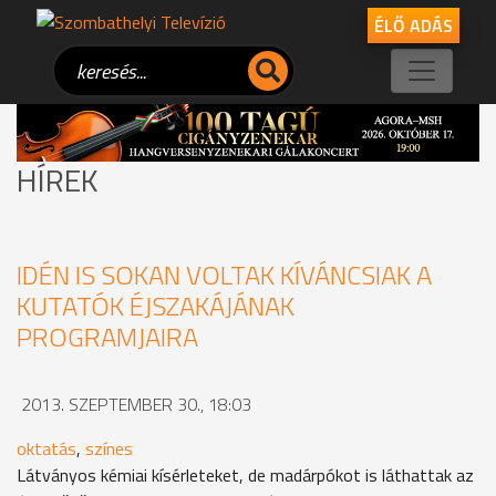
ÉLŐ ADÁS
HÍREK
IDÉN IS SOKAN VOLTAK KÍVÁNCSIAK A
KUTATÓK ÉJSZAKÁJÁNAK
PROGRAMJAIRA
2013. SZEPTEMBER 30., 18:03
oktatás
,
színes
Látványos kémiai kísérleteket, de madárpókot is láthattak az