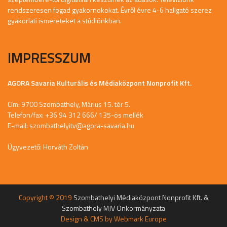
rendszeresen fogad gyakornokokat. Évről évre 4-6 hallgató szerez
gyakorlati ismereteket a stúdiónkban.
IMPRESSZUM
AGORA Savaria Kulturális és Médiaközpont Nonprofit Kft.
Cím: 9700 Szombathely, Márius 15. tér 5.
Telefon/fax: +36 94 312 666/ 135-ös mellék
E-mail:
szombathelyitv@agora-savaria.hu
Ügyvezető: Horváth Zoltán
Copyright © 2019
Szombathelyi Médiaközpont Nonprofit Kft. &
Szombathely MJV Önkormányzata
Design & CMS by
Webmark Europe