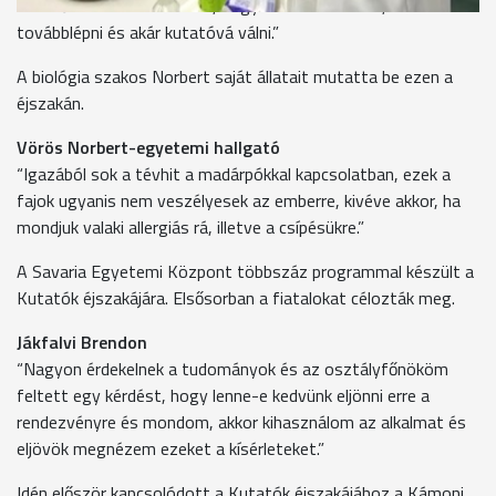
érdeklődését sok fiatalnak, hogy érdemes tanulni, érdemes
továbblépni és akár kutatóvá válni.”
A biológia szakos Norbert saját állatait mutatta be ezen a
éjszakán.
Vörös Norbert-egyetemi hallgató
“Igazából sok a tévhit a madárpókkal kapcsolatban, ezek a
fajok ugyanis nem veszélyesek az emberre, kivéve akkor, ha
mondjuk valaki allergiás rá, illetve a csípésükre.”
A Savaria Egyetemi Központ többszáz programmal készült a
Kutatók éjszakájára. Elsősorban a fiatalokat célozták meg.
Jákfalvi Brendon
“Nagyon érdekelnek a tudományok és az osztályfőnököm
feltett egy kérdést, hogy lenne-e kedvünk eljönni erre a
rendezvényre és mondom, akkor kihasználom az alkalmat és
eljövök megnézem ezeket a kísérleteket.”
Idén először kapcsolódott a Kutatók éjszakájához a Kámoni