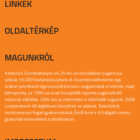
LINKEK
OLDALTÉRKÉP
MAGUNKRÓL
A televízó Szombathelyen és 25 km-es körzetében sugározza
adását, 55.000 háztartásba jutunk el. A kezdeti kéthetente egy
órában jelentkező úgynevezett konzerv magazinokat a hetente, majd
kétnaponta, az 1990-es évek közepétől naponta sugárzott élő
műsorok váltották. 2004 óta az interneten is elérhetők vagyunk. 2008
szeptemberé-től digitálisan készülnek az adások. Televíziónk
rendszeresen fogad gyakornokokat. Évről évre 4-6 hallgató szerez
gyakorlati ismereteket a stúdiónkban.