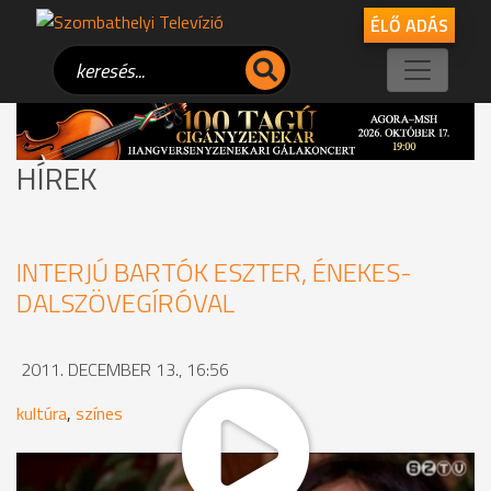
ÉLŐ ADÁS
HÍREK
INTERJÚ BARTÓK ESZTER, ÉNEKES-
DALSZÖVEGÍRÓVAL
2011. DECEMBER 13., 16:56
kultúra
,
színes