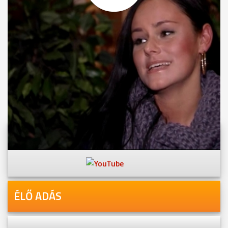
MEGOSZTÁS
Videóink megtekinthetőek
Youtube-csatornánkon is!
ÉLŐ ADÁS