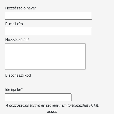
Hozzászóló neve*
E-mail cím
Hozzászólás*
Biztonsági kód
Ide írja be*
A hozzászólás tárgya és szövege nem tartalmazhat HTML
kódot.