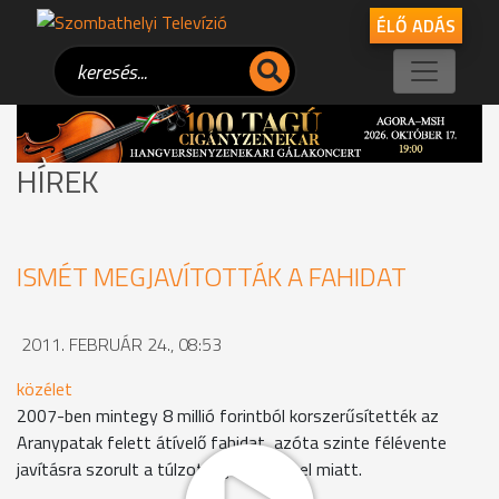
ÉLŐ ADÁS
HÍREK
ISMÉT MEGJAVÍTOTTÁK A FAHIDAT
2011. FEBRUÁR 24., 08:53
közélet
2007-ben mintegy 8 millió forintból korszerűsítették az
Aranypatak felett átívelő fahidat, azóta szinte félévente
javításra szorult a túlzott igénybevétel miatt.