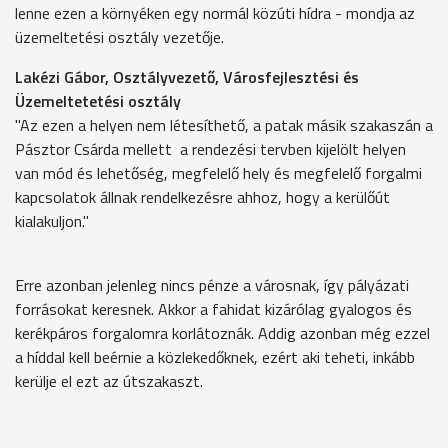
lenne ezen a környéken egy normál közúti hídra - mondja az
üzemeltetési osztály vezetője.
Lakézi Gábor, Osztályvezető, Városfejlesztési és
Üzemeltetetési osztály
"Az ezen a helyen nem létesíthető, a patak másik szakaszán a
Pásztor Csárda mellett a rendezési tervben kijelölt helyen
van mód és lehetőség, megfelelő hely és megfelelő forgalmi
kapcsolatok állnak rendelkezésre ahhoz, hogy a kerülőút
kialakuljon."
Erre azonban jelenleg nincs pénze a városnak, így pályázati
forrásokat keresnek. Akkor a fahidat kizárólag gyalogos és
kerékpáros forgalomra korlátoznák. Addig azonban még ezzel
a híddal kell beérnie a közlekedőknek, ezért aki teheti, inkább
kerülje el ezt az útszakaszt.