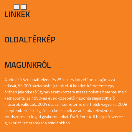
LINKEK
OLDALTÉRKÉP
MAGUNKRÓL
A televízó Szombathelyen és 25 km-es körzetében sugározza
adását, 55.000 háztartásba jutunk el. A kezdeti kéthetente egy
órában jelentkező úgynevezett konzerv magazinokat a hetente, majd
kétnaponta, az 1990-es évek közepétől naponta sugárzott élő
műsorok váltották. 2004 óta az interneten is elérhetők vagyunk. 2008
szeptemberé-től digitálisan készülnek az adások. Televíziónk
rendszeresen fogad gyakornokokat. Évről évre 4-6 hallgató szerez
gyakorlati ismereteket a stúdiónkban.