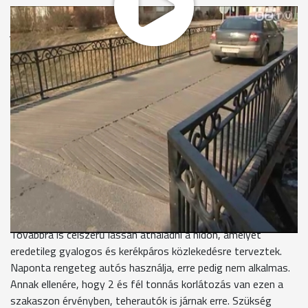
Egy éven át a felújítást végző cég állta a garanciális
javításokat, azóta azonban az önkormányzatnak évi több
százezer forintjába kerül a híd karbantartása. Szerdán egy fél
napra újra le kellett zárni a hidat.
Így nézett ki a javítás előtt a híd. Hiányoztak a fekvőrendőr
elemei, a pallók közül néhány megrepedt, illetve el is tört, de
néhány mozgott is. Volt ahol a mintegy 10 centire felugró
faelem már balesetveszélyesssé vált. Most megjavították a
hidat, ez ezúttal mintegy 150 ezer forintba került az
önkormányzatnak. A szakemberek már dél körül befejezték a
munkákat és megindulhatott a forgalom.
Továbbra is célszerű lassan áthaladni a hídon, amelyet
eredetileg gyalogos és kerékpáros közlekedésre terveztek.
Naponta rengeteg autós használja, erre pedig nem alkalmas.
Annak ellenére, hogy 2 és fél tonnás korlátozás van ezen a
szakaszon érvényben, teherautók is járnak erre. Szükség