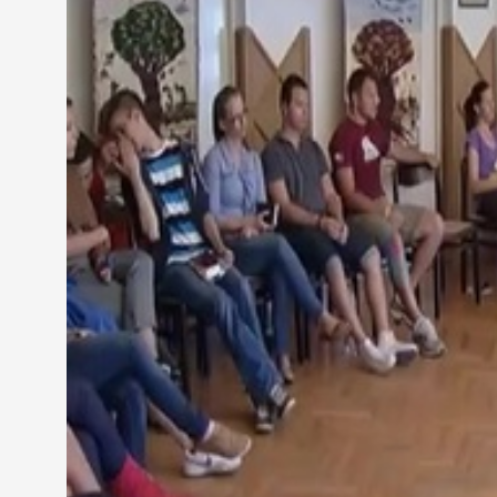
A keresztény, hitüket élő fiatalok is igénylik a k
világát, és arra gondoltunk, hogy egy ilyen tábor k
igényeknek is teret tudunk biztosítani 21:07 ugyanak
szeretnénk biztosítani nekik az induló tanév előtt.
A táborban 45 fiatal vesz részt, többségük szept
Egyházmegyei Kollégium felsőbb éves diákjai állítot
lelki napot szerveztek.
Szmodics Petra III. éves egyetemi hallgató
Esett arról is szó, hogy a fiatalokat a mai életben 
nagyon fontos a társadalom, a környezet, amiben é
dolgot megkapnak, amire csak szükségük van.
A résztvevők közül többen az egyházmegyei kollégi
klasszikus helyett a keresztény gólyatábort.
Teleki Blanka I. éves egyetemi hallgató