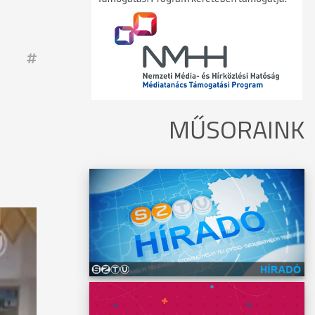
MŰSORAINK
ogyan
t, hogy