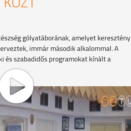
 KÖZT
lkészség gólyatáborának, amelyet keresztény
zerveztek, immár második alkalommal. A
ki és szabadidős programokat kínált a
él a fiataloknak, hogy az orvosi egyetem elvégzése után h
b környezetének is időre volt szüksége, amíg elfogadta
ábora hitük megerősítésében is segít a fiataloknak amellet