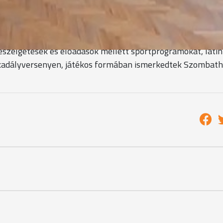
 az nagyban befolyásolja majd, hogy hogyan teljesítek maj
 meg, ezért jutott a választásunk erre a kollégiumra, és
a függvényében működött.
beszélgetések és előadások mellett sportprogramokat, latin
akadályversenyen, játékos formában ismerkedtek Szombath