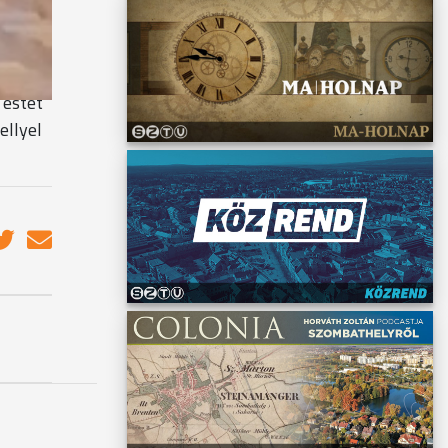
d az
 az,
 estet
ellyel