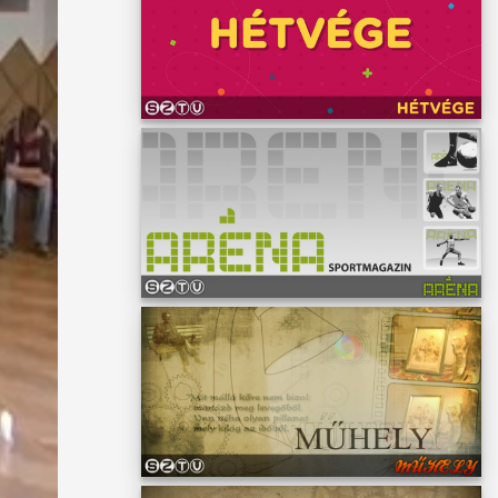
rtnak a
ai után
k, hogy
 lelki