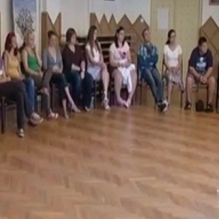
ikapcsolódásnak, a közösségnek, a küzdelmeknek, a közös spo
eretei között erre is tudunk lehetőséget adni, ezeknek az
kor egy lelki elmélyülést, egy spirituális töltekezést is
emberben kezdi felsőfokú tanulmányait. A programokat az
ták össze. Az első nap tréfás, játékos ismerkedési feladat
mi segíti ill. mi gátolja a hitük megélésében, sokan elmondtá
lnek, és azt mondták, hogy itt a kollégiumban minden olyan
um lakói lesznek szeptembertől, ezért is választották a