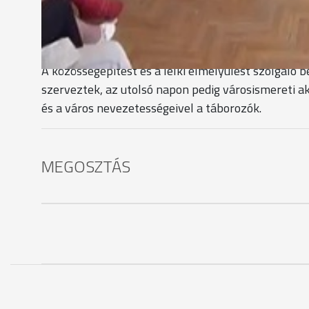
Úgy gondolom, az, hogy milyen közösségbe kerülök,
egyetemen, másrészt milyen emberekkel ismerkedem
hogy melyik gólyatábort választottam, az ennek 
A közösségépítést és a lelki elmélyülést szolgáló 
szerveztek, az utolsó napon pedig városismereti 
és a város nevezetességeivel a táborozók.
MEGOSZTÁS