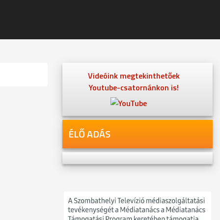
Videóink megtekinthetőek
Youtube-csatornánkon is!
ÉLŐ ADÁS