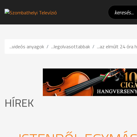
...videós anyagok
...legolvasottabbak
...az elmúlt 24 óra h
HÍREK