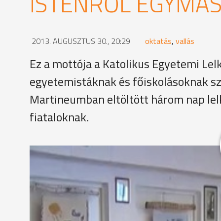
ISTENRŐL EGYMÁS
2013. AUGUSZTUS 30., 20:29
oktatás
,
vallás
Ez a mottója a Katolikus Egyetemi Le
egyetemistáknak és főiskolásoknak s
Martineumban eltöltött három nap lel
fiataloknak.
Csépányi Gábor budapesti káplán éppen arról besz
választotta a papi hivatást. Családjának és szűkeb
elköteleződését Istennel. Az egyetemi lelkészség t
közösségi élményeket nyújt.
Németh Norbert egyetemi lelkész