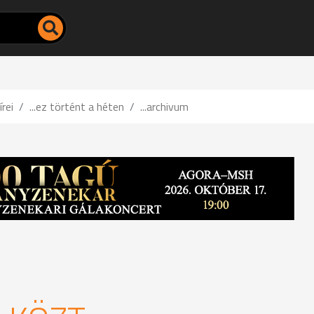
írei
...ez történt a héten
...archivum