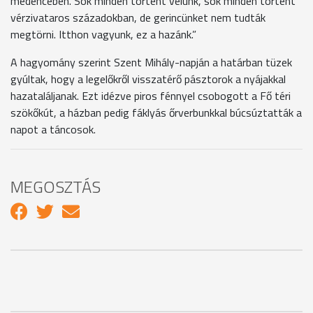
medencében. Sok minden történt velünk, sok minden történt
vérzivataros századokban, de gerincünket nem tudták
megtörni. Itthon vagyunk, ez a hazánk.”
A hagyomány szerint Szent Mihály-napján a határban tüzek
gyúltak, hogy a legelőkről visszatérő pásztorok a nyájakkal
hazataláljanak. Ezt idézve piros fénnyel csobogott a Fő téri
szökőkút, a házban pedig fáklyás őrverbunkkal búcsúztatták a
napot a táncosok.
MEGOSZTÁS