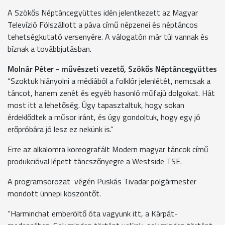
A Szökős Néptáncegyüttes idén jelentkezett az Magyar
Televízió Fölszállott a páva című népzenei és néptáncos
tehetségkutató versenyére. A válogatón már túl vannak és
bíznak a továbbjutásban.
Molnár Péter - művészeti vezető, Szökős Néptáncegyüttes
“Szoktuk hiányolni a médiából a folklór jelenlétét, nemcsak a
táncot, hanem zenét és egyéb hasonló műfajú dolgokat. Hát
most itt a lehetőség. Úgy tapasztaltuk, hogy sokan
érdeklődtek a műsor iránt, és úgy gondoltuk, hogy egy jó
erőpróbára jó lesz ez nekünk is.”
Erre az alkalomra koreografált Modern magyar táncok című
produkcióval lépett táncszőnyegre a Westside TSE.
A programsorozat végén Puskás Tivadar polgármester
mondott ünnepi köszöntőt.
“Harminchat emberöltő óta vagyunk itt, a Kárpát-