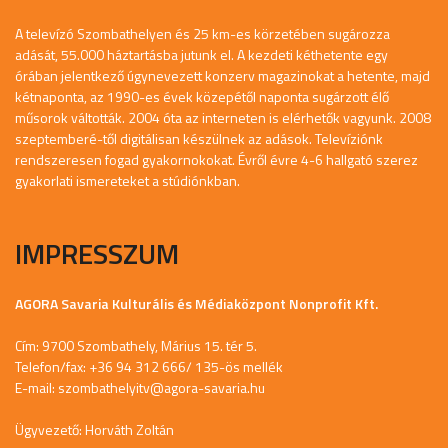
A televízó Szombathelyen és 25 km-es körzetében sugározza
adását, 55.000 háztartásba jutunk el. A kezdeti kéthetente egy
órában jelentkező úgynevezett konzerv magazinokat a hetente, majd
kétnaponta, az 1990-es évek közepétől naponta sugárzott élő
műsorok váltották. 2004 óta az interneten is elérhetők vagyunk. 2008
szeptemberé-től digitálisan készülnek az adások. Televíziónk
rendszeresen fogad gyakornokokat. Évről évre 4-6 hallgató szerez
gyakorlati ismereteket a stúdiónkban.
IMPRESSZUM
AGORA Savaria Kulturális és Médiaközpont Nonprofit Kft.
Cím: 9700 Szombathely, Márius 15. tér 5.
Telefon/fax: +36 94 312 666/ 135-ös mellék
E-mail:
szombathelyitv@agora-savaria.hu
Ügyvezető: Horváth Zoltán