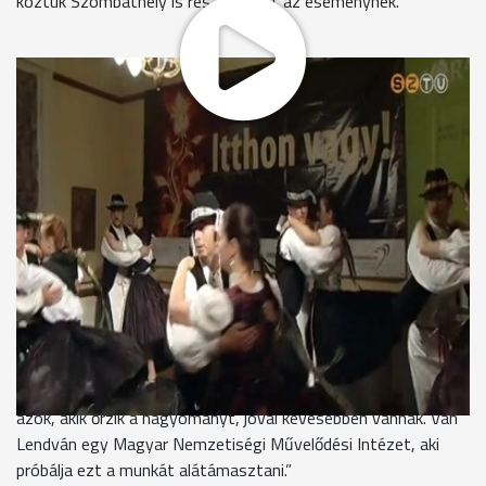
köztük Szombathely is részese volt az eseménynek.
A rossz idő ugyan a négy fal közé szorította a fellépőket, de
ez a jó hangulaton nem változtatott.
A művészeti együttesek benépesítették az Agora Szalont és
a Pincegalériát. Az Itthon vagy - Magyarország, szeretlek!
elnevezésű rendezvény célja az volt, hogy bemutassa
Magyarország értékeit, összehozza a közös gyökérrel
rendelkezőket. Szombathelyre a Muravidék Néptáncegyüttes
hozta el Határon innen és túl című műsorát. A Szlovéniában
élő magyarság létszáma egyre fogy, de az ott élők lelkesen
ápolják a hagyományokat.
Toplak Rudolf - vezető, Muravidék Néptáncegyüttes
“Hatezer lelket emlegetnek, különböző felmérések alapján, de
azok, akik őrzik a hagyományt, jóval kevesebben vannak. Van
Lendván egy Magyar Nemzetiségi Művelődési Intézet, aki
próbálja ezt a munkát alátámasztani.”