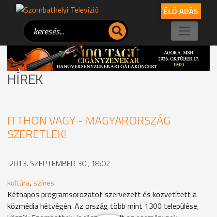
ÉLŐ ADÁS
HÍREK
ITTHON VAGY - MAGYARORSZÁG
SZERETLEK!
2013. SZEPTEMBER 30., 18:02
kultúra
,
színes
Kétnapos programsorozatot szervezett és közvetített a
közmédia hétvégén. Az ország több mint 1300 települése,